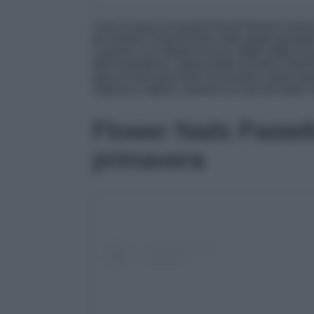
Cosa vi piace di questa french flowers manicu
per portare il buonumore nelle grigie giornate 
e anche a chi sfodera invece degli artigli da g
dell’arcobaleno, impreziosita da tanti e dolci
dare al look quel tanto di vivacità e allure 
Signore e signori, questa è la nail art super c
Flower Nails Pastel
primavera