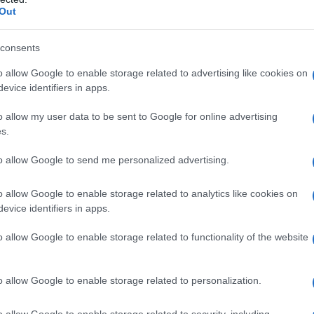
Out
Nails da sogno!
consents
are il benvenuto alla
o allow Google to enable storage related to advertising like cookies on
evice identifiers in apps.
o allow my user data to be sent to Google for online advertising
s.
to allow Google to send me personalized advertising.
o allow Google to enable storage related to analytics like cookies on
evice identifiers in apps.
o allow Google to enable storage related to functionality of the website
o allow Google to enable storage related to personalization.
o allow Google to enable storage related to security, including