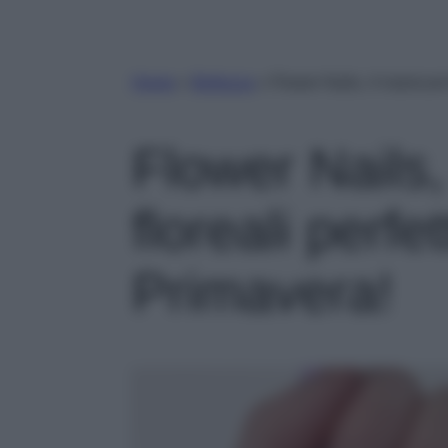
Home
»
Bellezza
»
Flower Nails, 4 manicure 
Flower Nails
floreali perfe
Primavera!