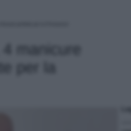
floreali perfette per la Primavera!
, 4 manicure
tte per la
Le