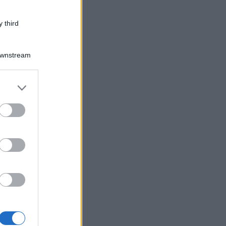
 third
Downstream
er and store
to grant or
ed purposes