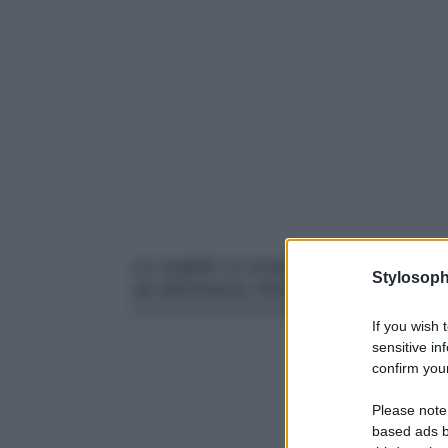
Le unghie si ricoprono di tantissimi f
Stylosoph
ad altrettante fantasie con le Flow
If you wish 
sensitive in
confirm your
Please note
based ads b