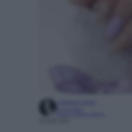
Ludovica Cimino
Content Editor
Esperta di Moda e Beauty
23 Aprile 2023