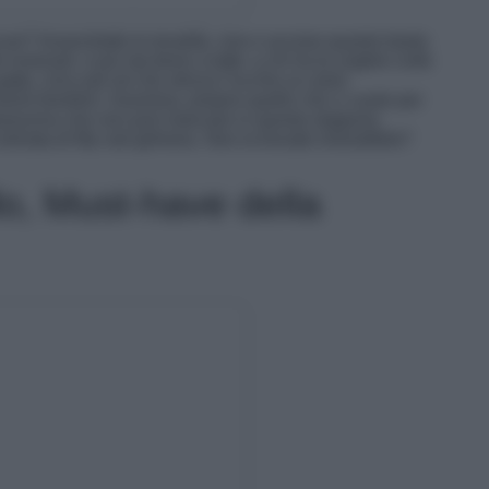
re? Innanzitutto le tonalità, vive e accese quanto basta
invernali, e poi sta bene a tutte: a chi ha le unghie corte
atta. Una nail art che strizza l’occhio ai colori
ssimi fiorellini. Insomma, proprio quello che ci vuole per
sbarazzina che non può mancare in questa stagione.
olorata di My nail girlness. Non la trovate irresistibile?
lo, Must-have della