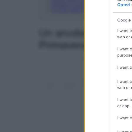
Opted 
Fiorellini e polvere di fata per Flower 
Si scrive french si legge fantasia
Google 
Un arcobaleno per d
I want t
web or d
Primavera
I want t
purpose
I want 
I want t
web or d
I want t
or app.
I want t
I want t