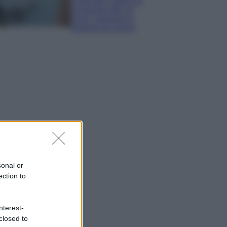
Costa dei Trabocchi
conquista tutti: tra
vicoli, panorami e
spiagge da sogno
sonal or
ection to
nterest-
closed to