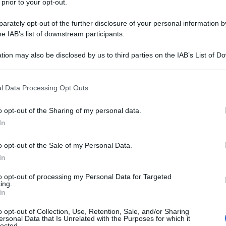
 prior to your opt-out.
rately opt-out of the further disclosure of your personal information by
he IAB’s list of downstream participants.
tion may also be disclosed by us to third parties on the IAB’s List of 
 that may further disclose it to other third parties.
 that this website/app uses one or more Google services and may gath
l Data Processing Opt Outs
including but not limited to your visit or usage behaviour. You may click 
 to Google and its third-party tags to use your data for below specifi
o opt-out of the Sharing of my personal data.
ogle consent section.
ori, della gioia! E allora perché non esprimere tutto questo
In
(ma non nuovo) trend unghie arrivato sui social: le
Flower
ri colorati che si prestano a tante
nail art
e ad altrettante
o opt-out of the Sale of my Personal Data.
al finish lucido oppure opaco, rendono la manicure
 Rosa, giallo, lilla o azzurro abbinati su nude e bianco in
In
to elegante e raffinato, le Flower Nails, delicate e
aleno o sfumati, in tantissimi tipi di french (mini,
to opt-out of processing my Personal Data for Targeted
ecorazioni geometriche, astratte… vediamo insieme le
ing.
vera estate 2023!
In
o opt-out of Collection, Use, Retention, Sale, and/or Sharing
lla Primavera
ersonal Data that Is Unrelated with the Purposes for which it
lected.
a primavera