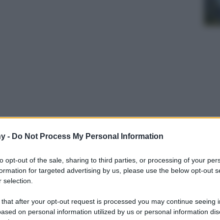
iori colorati che si prestano a tante nail art e
y -
Do Not Process My Personal Information
er Nails…ecco 4 idee da copiare!
to opt-out of the sale, sharing to third parties, or processing of your per
formation for targeted advertising by us, please use the below opt-out s
 selection.
 that after your opt-out request is processed you may continue seeing i
ased on personal information utilized by us or personal information dis