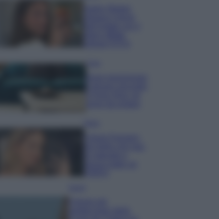
Hailey Bieber
sfoggia il trend
dell’estate con il
bikini effetto
velluto FOTO
Casa
Dove posizionare
il divano secondo
il Feng Shui: gli
errori da evitare
Moda
Chiara Ferragni,
più bella che mai:
al naturale e
senza make up
VIDEO
Viaggi
Il borgo più
spettacolare della