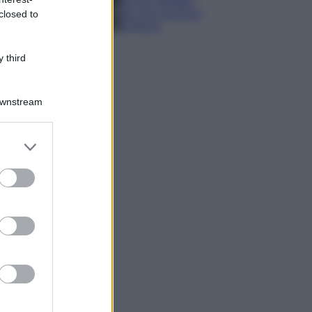
da non perdere
per una vacanza
closed to
al fresco
 third
Downstream
er and store
to grant or
ed purposes