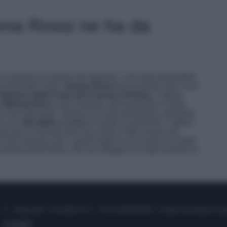
rena Rossi ne ha da
na Comencini “
Il treno dei bambin
i”, che sarà disponibile
 da dicembre 2024,
Serena Rossi
ha incantato con il suo
edizione della Festa del Cinema di Roma
. L’attrice
o
Michael Kors
color marrone, decisamente il colore
e da indossare. Serena lo fa alla perfezione, portando
no con
décolleté a cuore
in modo incantevole. L’attrice
poi per un beauty look che rende il tutto ancora più
i del marrone, poi i capelli legati in una coda di cavallo
 quella della Rossi, che non sbaglia un colpo quando si
© – Stylosophy – Anicaflash S.r.l. – P.Iva 01816001000 – Testata Giornalistica reg
Contatti