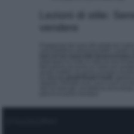
Lezioni di stile: Se
vendere
Protagonista del nuovo film diretto da Cristi
sulla piattaforma streaming Netflix a partire
look sul red carpet della diciannovesima 
partenopea ha scelto un abito da sera firmat
dell’autunno ma anche un colore non semplic
questo modello con gonna scivolata e busti
ha abbinato
gioielli firmati Crivelli
, optando 
elegante. Rossetto scuro, trucco occhi sui ton
alta con tanto gel, una bellezza senza tempo
parla di occasioni mondane.