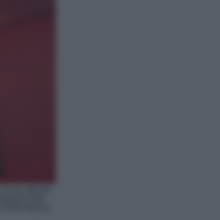
Rossi attends
uring the 19th
o Della Musica