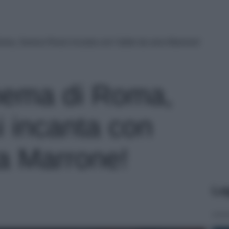
oma, Serena Rossi incanta con l’abito da sera Marrone!
nema di Roma,
 incanta con
ra Marrone!
Le