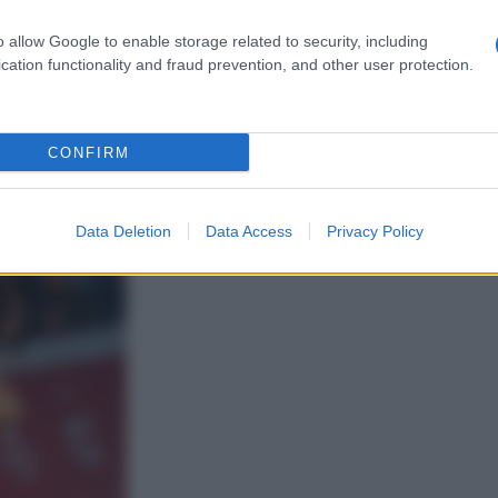
o allow Google to enable storage related to security, including
l Cinema di Roma
ha catalizzato l’attenzione degli
 film in gara c’è anche “
Il treno dei bambini
” pellicola
cation functionality and fraud prevention, and other user protection.
dicembre sulla piattaforma streaming Netflix, con
Serena
ata a Napoli nella povertà dei Quartieri Spagnoli nel
onna costretta a lasciare suo figlio Amerigo per
 cinematografico del romanzo di Viola Ardone. Sul
red
CONFIRM
 brillato per la sua grande eleganza, in particolare
era elegante e degno di nota
, con un beauty look a dir
Ecco tutti i dettagli.
Data Deletion
Data Access
Privacy Policy