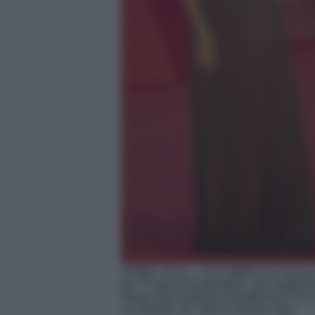
ROME, ITALY – OCTOBER 20: Serena 
the “Il Treno Dei Bambini” red carpet d
Rome Film Festival at Auditorium Parc
on October 20, 2024 in Rome, Italy.