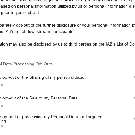
ulturale
ased on personal information utilized by us or personal information dis
lo
 prior to your opt-out.
Lettura: 2 minuti
rately opt-out of the further disclosure of your personal information by
he IAB’s list of downstream participants.
tion may also be disclosed by us to third parties on the IAB’s List of 
 that may further disclose it to other third parties.
 that this website/app uses one or more Google services and may gath
l Data Processing Opt Outs
including but not limited to your visit or usage behaviour. You may click 
 to Google and its third-party tags to use your data for below specifi
o opt-out of the Sharing of my personal data.
ogle consent section.
In
o opt-out of the Sale of my Personal Data.
bambini” e sfoggia un look meraviglioso alla
In
to opt-out of processing my Personal Data for Targeted
ing.
In