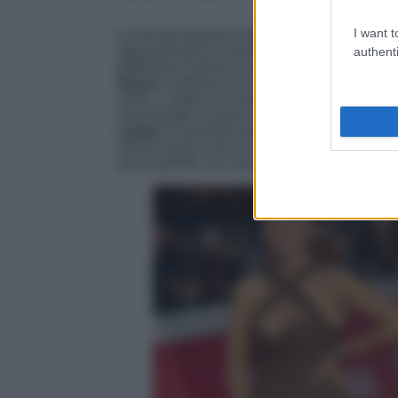
I want t
La diciannovesima edizione della
Festa de
appassionati di cinema di tutto il mondo. Tra i
authenti
diretta da Cristina Comencini che arriverà a 
Rossi
e Stefano Accorsi. La storia è ambient
1946, e segue la vicenda di Antonietta, una d
assicurargli un futuro migliore, adattamento
carpet
il cast della pellicola di Comencini ha
Serena Rossi che ha sfoggiato un
look da s
poco perfetto che merita davvero un applauso. 