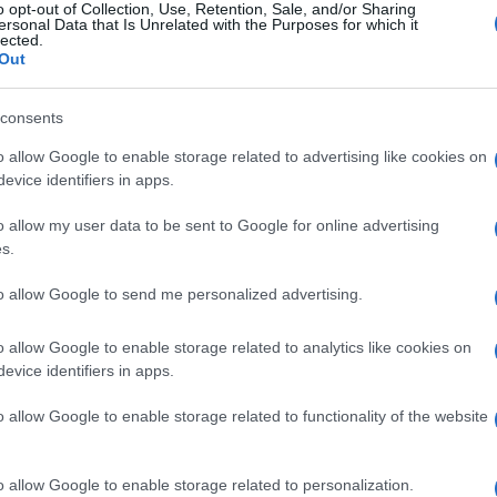
o opt-out of Collection, Use, Retention, Sale, and/or Sharing
ersonal Data that Is Unrelated with the Purposes for which it
lected.
Out
consents
o allow Google to enable storage related to advertising like cookies on
evice identifiers in apps.
o allow my user data to be sent to Google for online advertising
s.
to allow Google to send me personalized advertising.
o allow Google to enable storage related to analytics like cookies on
alla
Festa del Cinema di Roma
ed è la volta de “
Il treno
omencini disponibile tra poche settimane sulla piattaforma
evice identifiers in apps.
ta del film, insegna a tutti come essere eleganti senza
vero incanto
. Ecco i dettagli sul look dell’attrice.
o allow Google to enable storage related to functionality of the website
Festa del Cinema di Roma
o allow Google to enable storage related to personalization.