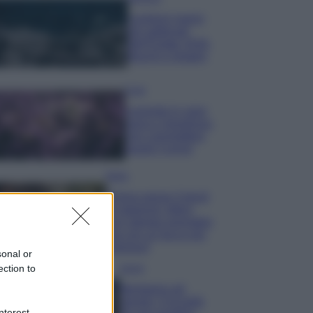
I profumi marini
più gettonati
dell’Estate 2026,
freschi e leggeri
Casa
Lavanda in vaso
sana e rigogliosa:
non commettere
questi 3 errori
Moda
Emma segue il trend
di stagione: bikini
con stampa animalier
ma con un tocco più
glamour!
sonal or
ection to
Viaggi
Montagna ad
agosto: 4 località
nterest-