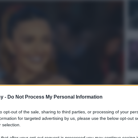
y -
Do Not Process My Personal Information
to opt-out of the sale, sharing to third parties, or processing of your per
formation for targeted advertising by us, please use the below opt-out s
 selection.
s the “Il Treno Dei Bambini” red carpet during the 19th
usica on October 20, 2024 in Rome, Italy.
 that after your opt-out request is processed you may continue seeing i