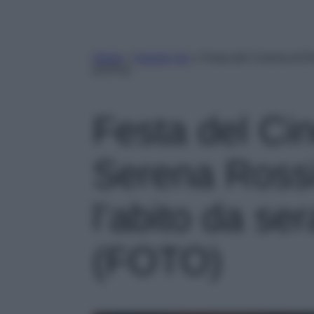
Home
»
Gossip Vip
»
Festa del Cinema di R
(FOTO)
Festa del Ci
Serena Rossi
l’abito da se
(FOTO)