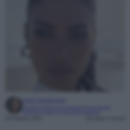
Irene Sangermano
Laureta in letteratura e traduzione interculturale
Esperta in moda e mondo dello spettacolo
25 Febbraio 2024
Lettura: 2 minuti