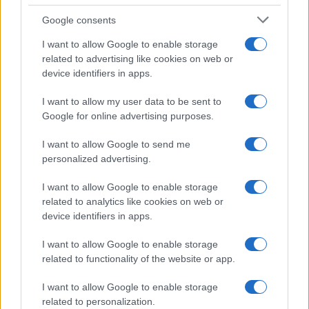
e fare: spiagge, trekking e
luoghi da non perdere
Google consents
I want to allow Google to enable storage
related to advertising like cookies on web or
Moda
device identifiers in apps.
Chiara Ferragni detta tendenza
anche in estate: scopri qui il nuovo
I want to allow my user data to be sent to
must di stagione da indossare con i
tuoi beach look!
Google for online advertising purposes.
I want to allow Google to send me
Bellezza
personalized advertising.
5 scrub corpo fai da te per
I want to allow Google to enable storage
una pelle liscia e levigata a
prova di Estate
related to analytics like cookies on web or
device identifiers in apps.
Casa
I want to allow Google to enable storage
related to functionality of the website or app.
Come organizzare il frigorifero in
estate: 5 consigli per conservare
meglio gli alimenti ed evitare
I want to allow Google to enable storage
sprechi
related to personalization.