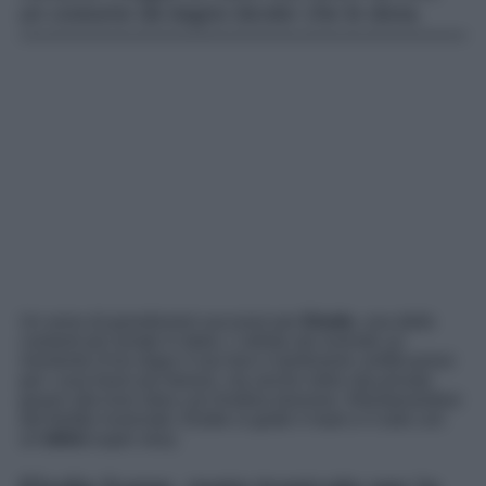
un costume da bagno bicolor che le dona.
Un anno di grandissimi successi per
Elodie
, una delle
cantanti più amate in Italia. L’artista sta vivendo un
momento d’oro dopo il suo tour e tantissime certificazioni
per i suoi brani più famosi, ma anche nella vita privata
grazie alla love story con Andrea Iannone. Allontanandosi
dal freddo invernale, Elodie si gode il mare e il sole con
un
bikini
super sexy.