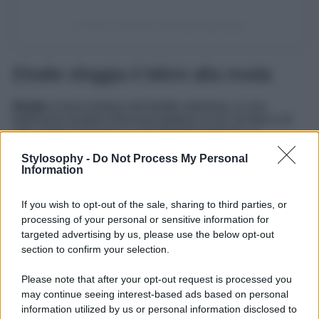
Un post condiviso da Elodie (@elodie)
Elodie sfoggia il bikini alla moda
Elodie
si trova lontana dal freddo milanese, in una
bellissima location dove può godersi un po’ di relax e di
sole, prima di tornare ai suoi progetti musicali. La
bellissima artista ha sfoggiato un bikini due pezzi che le
dona particolarmente, mettendo in risalto il suo corpo esile
Stylosophy -
Do Not Process My Personal
Information
e sinuoso, composto da un top a rettangolo nero e un
bottom bianco ottico.
If you wish to opt-out of the sale, sharing to third parties, or
LEGGI ANCHE >>>
Chiara Ferragni e Fedez si
processing of your personal or sensitive information for
separano: lui va via di casa, lei ospite di Che Tempo
che Fa
targeted advertising by us, please use the below opt-out
section to confirm your selection.
Il
bikini bicolor
è uno dei grandi trend che ci aspettano
nell’estate 2024, come hanno dimostrato anche diversi
Please note that after your opt-out request is processed you
brand leader del settore swim-wear. Il
Look
di Elodie è
may continue seeing interest-based ads based on personal
davvero hot e su Instagram sono piovuti tantissimi
commenti positivi per la cantante, che si è mostrata senza
information utilized by us or personal information disclosed to