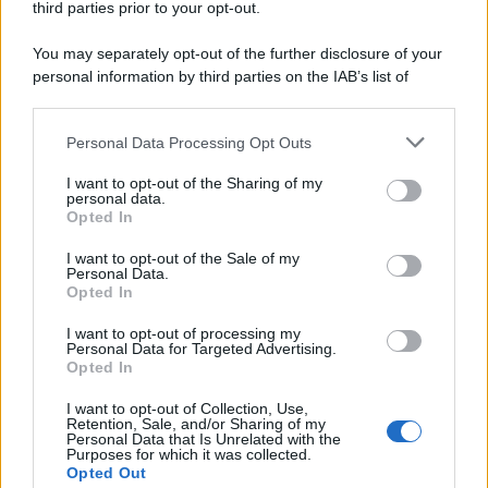
filtri al naturale.
third parties prior to your opt-out.
You may separately opt-out of the further disclosure of your
personal information by third parties on the IAB’s list of
downstream participants.
Personal Data Processing Opt Outs
This information may also be disclosed by us to third parties
on the IAB’s List of Downstream Participants that may further
I want to opt-out of the Sharing of my
disclose it to other third parties.
personal data.
Opted In
Please note that this website/app uses one or more Google
services and may gather and store information including but
I want to opt-out of the Sale of my
Personal Data.
not limited to your visit or usage behaviour. You may click to
Opted In
grant or deny consent to Google and its third-party tags to
use your data for below specified purposes in below Google
I want to opt-out of processing my
consent section.
Personal Data for Targeted Advertising.
Leggi anche
Opted In
I want to opt-out of Collection, Use,
Retention, Sale, and/or Sharing of my
Personal Data that Is Unrelated with the
Viaggi
Purposes for which it was collected.
Opted Out
Isola di Vulcano, cosa vedere