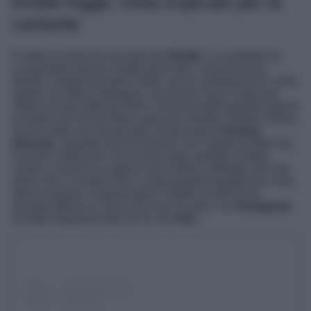
Elodie fugge, meta tropicale per la
cantante
È stato un anno di successi per
Elodie
. La cantante ha
conquistato diverse certificazioni per i suoi brani più
famosi, cantanti da tutti in Italia, poi le collaborazioni come
quella con Marco Mengoni, ma anche il tour in giro per
l’Italia con gli outfit più belli e sensuali delle grandi maison
di moda che hanno fatto a gara per vestirla. Elodie è felice
anche nella sua vita privata, innamorata di
Andrea
Iannone
. Quando iniziò la liaison con il pilota di Moto Gp
in pochi credevano che la love story sarebbe andata
avanti, e invece la coppia è più solida e affiatata che mai
tanto che si vocifera che vi siano grandi progetti per il loro
futuro insieme. In questi giorni, Elodie ha deciso di
lasciare Milano in cerca di un po’ di sole, e su
Instagram
ha fatto impazzire tutti con le sue
foto
.