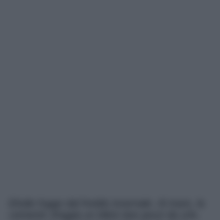
Elodie fugge dal freddo invernale. Al mare, la
cantante sfoggia un bikini due pezzi da urlo,