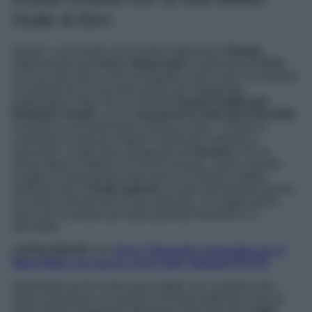
Nude di Etro
Napoli si accende con la tutina aderente di
Elodie
,
impreziosita da dettagli
Swarovski
e realizzata da
Etro
.
Con la coda alta e una coreografia super sexy, la cantante
ha brillato per la seconda serata nel capoluogo
partenopeo. Altra chicca, firmata
Fausto Puglisi per
Roberto Cavalli
, con un
due pezzi in stile anni Duemila
ricamato e con biancheria intima in vista. Chiude la
carrellata di look per Napoli l’outfit iper-moderno e
sensuale, in stile dark, disegnato da
Versace
. Per la
prima tappa di Milano al Forum Assago, invece, Elodie
sceglie un guardaroba tutto pieno di cristalli e glitter,
partendo da un
body argento
e super femminista (anche
se molto criticato per la sua audacia), con applicazioni
nere che ricordano gli organi genitali femminili e il
décolleté.
LEGGI ANCHE >>>
Anna Tatangelo conquista con il
Maxi Abito con fiocco, ecco tutti i dettagli (FOTO)
Splendido anche il due pezzi glitter con corsetto color
rame, pantalone con gamba scivolata abbinato a tacchi
dalla punta vertiginosa. Menzione speciale per il
mini