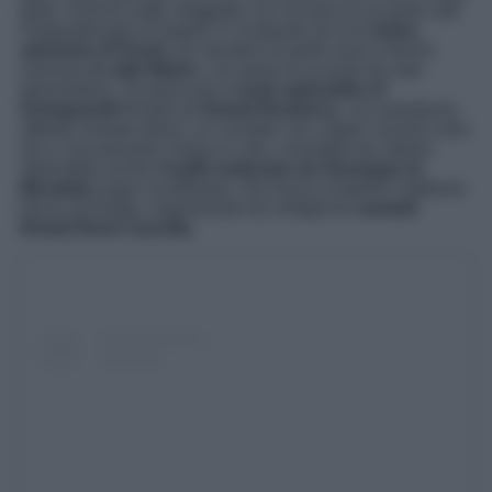
Italia. Il primo outfit, sfoggiato con sicurezza sul palco del
Palapartenope di Napoli, è composto da una
tutina
aderente di Fendi
con stivaloni di pelle nera e trench
oversize
in stile Matrix
, con tanto di occhiali da sole
ipermoderni. Si passa poi al
look splendido di
Schiaparelli
firmato da
Daniel Rosberry
, con pantalone
attillato sempre black, un corsetto con coppe a punta color
oro e una pesante cintura in vita, corredata da catene.
Splendido anche
l’outfit realizzato da Giuseppe di
Morabito
super scintillante, che lascia scoperto l’addome
tonico di Elodie, impreziosito da vertiginosi
sandali
firmati René Caovilla
.