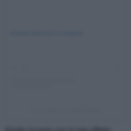
Visualizza questo post su Instagram
Un post condiviso da Elodie (@elodie)
Elodie incanta con la tuta effetto