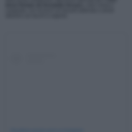
dress firmato da Donatella Versace
, color crema e
cangiante, con incrocio sul davanti abbinato a stivali
altissimi con tacchi in argento.
Visualizza questo post su Instagram