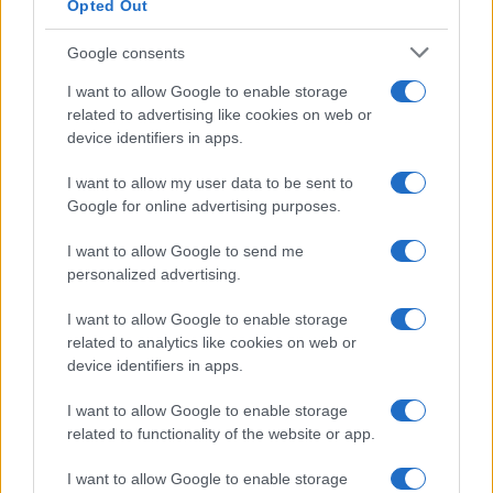
Opted Out
Hai tante piante in casa?
Questi accessori IKEA ti
semplificano davvero la vita
Google consents
I want to allow Google to enable storage
related to advertising like cookies on web or
Moda
device identifiers in apps.
Hailey Bieber sfoggia il trend
dell’estate con il bikini effetto
I want to allow my user data to be sent to
velluto FOTO
Google for online advertising purposes.
I want to allow Google to send me
Casa
personalized advertising.
Dove posizionare il divano
I want to allow Google to enable storage
secondo il Feng Shui: gli
errori da evitare
related to analytics like cookies on web or
device identifiers in apps.
I want to allow Google to enable storage
Moda
related to functionality of the website or app.
Chiara Ferragni, più bella
che mai: al naturale e senza
I want to allow Google to enable storage
make up VIDEO