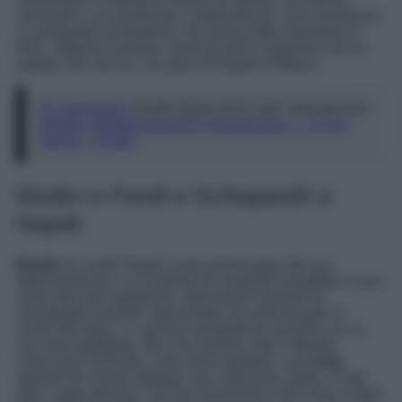
sensuale e una performer a tuttotondo tra voce melodiosa
e coreografie acrobatiche che hanno fatto esplodere la
folla. Vediamo insieme i look più belli e glamour che ha
portato, fino ad ora, sul palco di Napoli e Milano.
@_stylosophy
Elodie Show 2023, tutti i look del tour
#elodie
#elodieshow2023
#elodieshow
♬ A Fari
Spenti – Elodie
Elodie in Fendi e Schiaparelli a
Napoli
Elodie
ha scelto Napoli come prima tappa del suo
attesissimo tour. La cantante ha mostrato al pubblico cosa
vuole dire fare spettacolo, alternando momenti di
coreografie animate, spericolate con tanto di palo al
centro del palco, e canzoni nostalgiche cantante con la
sua voce graffiante. Ma a far parlare, oltre il talento
indiscusso di Elodie, sono senza dubbio i suoi
look
studiati nei minimi dettagli, una collezione strofa, a tratti
dark, super glamour che sta mandando in tilt in fan in tutta