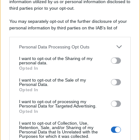
Un post condiviso da Elodie (@elodie)
information utilized by us or personal information disclosed to
third parties prior to your opt-out.
You may separately opt-out of the further disclosure of your
personal information by third parties on the IAB’s list of
downstream participants.
Personal Data Processing Opt Outs
This information may also be disclosed by us to third parties
on the IAB’s List of Downstream Participants that may further
I want to opt-out of the Sharing of my
disclose it to other third parties.
personal data.
Opted In
Please note that this website/app uses one or more Google
services and may gather and store information including but
I want to opt-out of the Sale of my
Personal Data.
not limited to your visit or usage behaviour. You may click to
Opted In
grant or deny consent to Google and its third-party tags to
use your data for below specified purposes in below Google
I want to opt-out of processing my
consent section.
Personal Data for Targeted Advertising.
Leggi anche
Opted In
I want to opt-out of Collection, Use,
Retention, Sale, and/or Sharing of my
Personal Data that Is Unrelated with the
Casa
Purposes for which it was collected.