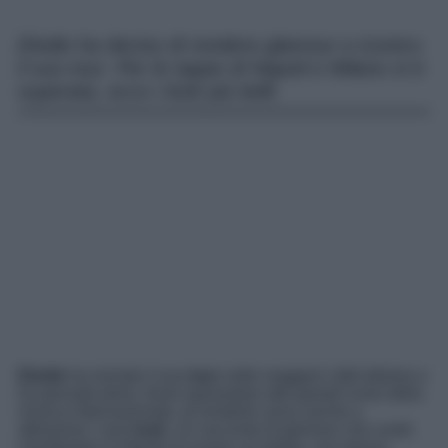
Elodie ha deciso di rendere glamour e iconico
il suo tour. Per le tappe di Napoli e Milano si è
superata, ecco i look più belli.
Elodie
ha iniziato il suo
tour
nelle maggiori città italiane e
ha pensato bene, forse ispirandosi alle grandi icone della
musica internazionale, di renderlo unico anche a
attraverso i suoi
look
. Un racconto di glamour che vuole
manifestare la libertà di essere un’artista, una donna