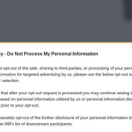
y -
Do Not Process My Personal Information
to opt-out of the sale, sharing to third parties, or processing of your per
formation for targeted advertising by us, please use the below opt-out s
la nuova data live di Milano e lo fa
 selection.
 sexy!
 that after your opt-out request is processed you may continue seeing i
ased on personal information utilized by us or personal information dis
 prior to your opt-out.
rately opt-out of the further disclosure of your personal information by
he IAB’s list of downstream participants.