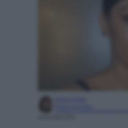
Enrica Ciorba
Digital Content Editor
Laureata in mediazione linguistica ed int
18 Dicembre 2022