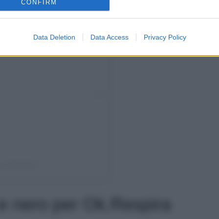
CONFIRM
Data Deletion
Data Access
Privacy Policy
ie (@elodie)
 e nero per Ok.Respira