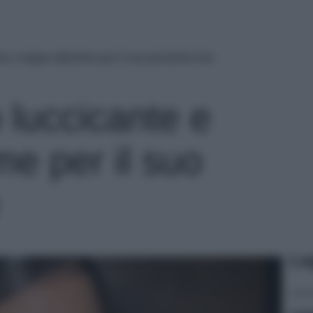
nte e zeppe altissime per il suo prossimo live
p luccicante e
me per il suo
Le