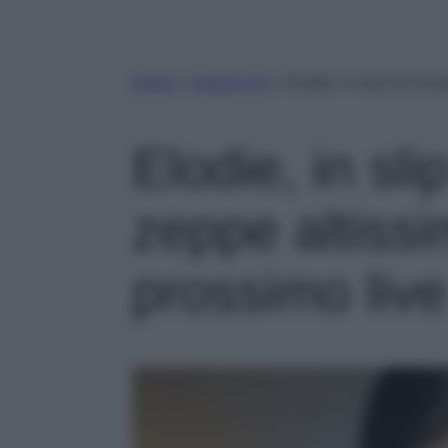
Home
»
Gossip Vip
»
Elodie, in slip luccica
Elodie, in sli
zeppe altissi
prossimo live