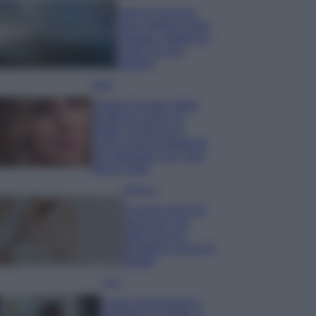
Isola di Vulcano,
cosa vedere e fare:
spiagge, trekking e
luoghi da non
perdere
Moda
Chiara Ferragni detta
tendenza anche in
estate: scopri qui il
nuovo must di stagione
da indossare con i tuoi
beach look!
Bellezza
5 scrub corpo fai
da te per una
pelle liscia e
levigata a prova di
Estate
Casa
Come organizzare il
frigorifero in estate: 5