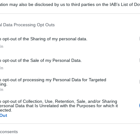
tion may also be disclosed by us to third parties on the IAB’s List of 
 that may further disclose it to other third parties.
 that this website/app uses one or more Google services and may gath
l Data Processing Opt Outs
including but not limited to your visit or usage behaviour. You may click 
 to Google and its third-party tags to use your data for below specifi
o opt-out of the Sharing of my personal data.
ogle consent section.
In
o opt-out of the Sale of my Personal Data.
In
Milano l’anno prossimo con un
look sexy e innovativo
.
 foto in
bianco e nero
con dei vestiti molto audaci e
to opt-out of processing my Personal Data for Targeted
ing.
In
ta al Forum di Assago
o opt-out of Collection, Use, Retention, Sale, and/or Sharing
ersonal Data that Is Unrelated with the Purposes for which it
lected.
Out
questa parte, la bella cantante romana non si ferma un
 che stanno tenendo impegnata l’artista. Dopo un’estate
consents
rofilo cinematografico – l’inverno sembra non essere da