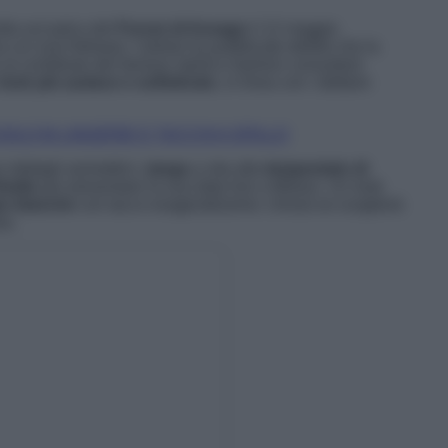
lta sul palco del
Forum di Assago
il 12 maggio
 coi suoi follower, l’artista ha pubblicato delleb che la
al contributo del famoso stylist e fashion consultant
look più audace e sofisticato
, in linea con i dettami
SOLO IN LINGERIE E TACCHI A SPILLO
 dettagli asimettrici,
tanga
a vita alta
tempestato di
lodie
per presentare la sua data live a Milano. Un look
e bianche
con tacco esageratissimo: chissà se sceglierà
se.