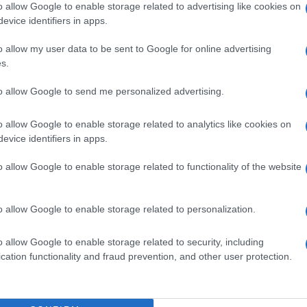
o allow Google to enable storage related to advertising like cookies on
one di Elodie alla prossima edizione del
festival di
evice identifiers in apps.
20 sia in veste di concorrente che di co-conduttrice. La
à a febbraio 2023 col titolo
Ok.Respira
. Come se ciò
 del suo
live al Forum di Assago
a Milano, dove si
o allow my user data to be sent to Google for online advertising
s.
to allow Google to send me personalized advertising.
o allow Google to enable storage related to analytics like cookies on
evice identifiers in apps.
o allow Google to enable storage related to functionality of the website
o allow Google to enable storage related to personalization.
o allow Google to enable storage related to security, including
cation functionality and fraud prevention, and other user protection.