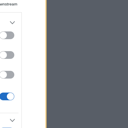
Downstream
er and store
to grant or
ed purposes