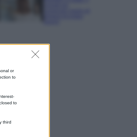
consigli per
conservare meglio gli
alimenti ed evitare
sprechi
sonal or
ection to
nterest-
closed to
 third