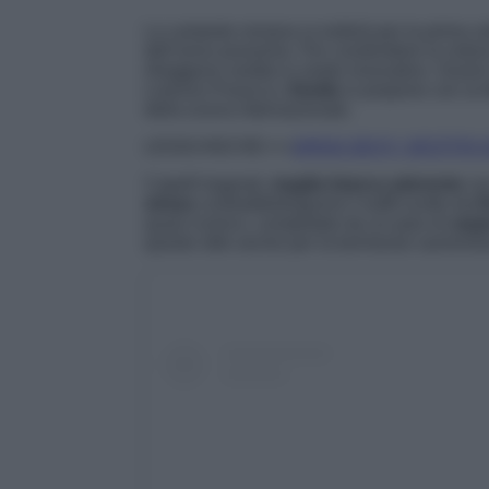
La cantante romana si esibirà per la prima vo
dell’anno prossimo. Per condividere la notizia
ritraggono vestita in modo innovativo. Grazie 
Lorenzo Posocco,
Elodie
si propone con un
della scena internazionale.
LEGGI ANCHE>>>
ARISA SEXY: VESTITA 
Capelli bagnati,
maglia bianca aderente
con
strass
contraddistinguono l’outfit scelto da
E
quasi iconico, completato da un paio di
zepp
questo stile anche per la kermesse sanreme