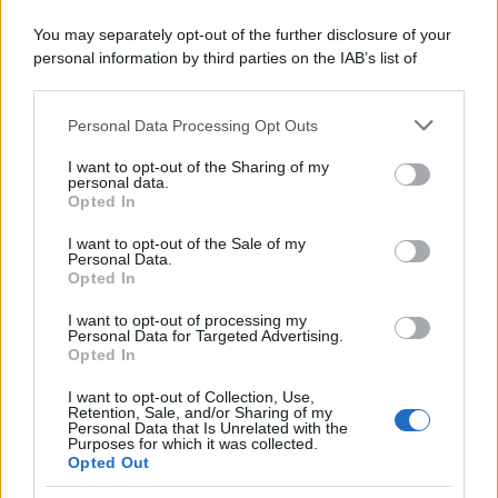
You may separately opt-out of the further disclosure of your
personal information by third parties on the IAB’s list of
downstream participants.
Personal Data Processing Opt Outs
This information may also be disclosed by us to third parties
on the IAB’s List of Downstream Participants that may further
I want to opt-out of the Sharing of my
disclose it to other third parties.
personal data.
Opted In
Please note that this website/app uses one or more Google
services and may gather and store information including but
I want to opt-out of the Sale of my
Personal Data.
not limited to your visit or usage behaviour. You may click to
Opted In
grant or deny consent to Google and its third-party tags to
use your data for below specified purposes in below Google
I want to opt-out of processing my
consent section.
Personal Data for Targeted Advertising.
Leggi anche
Opted In
I want to opt-out of Collection, Use,
Retention, Sale, and/or Sharing of my
Personal Data that Is Unrelated with the
Casa
Purposes for which it was collected.
Opted Out
Dove posizionare il divano
secondo il Feng Shui: gli