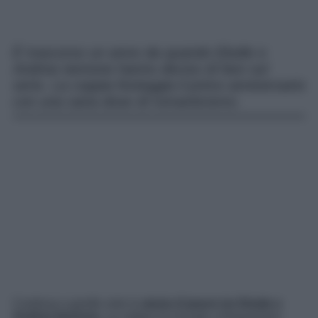
È trascorso un anno da quando Elodie e
Andrea Iannone hanno deciso di fare sul
serio. La coppia festeggia il primo anniversario
con una sana dose di romanticismo.
Continua a gonfie vele la
storia d’amore tre Elodie e
Andrea Iannone
. La coppia ha iniziato a frequentarsi