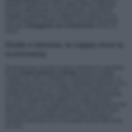
durante l’estate 2022, ma ha atteso diverse settimane
prima di ufficializzare la storia d’amore, cercando di
sfuggire ai paparazzi e ai settimanali di gossip. Ad un
anno di distanza, Elodie e Andrea sono più innamorati
che mai e
festeggiano con romanticismo
anche sui
social.
Elodie e Iannone, la coppia vince la
scommessa
Diciamolo pure, quando si iniziò a parlare di un possibile
flirt tra
Andrea Iannone
ed
Elodie
nessuno avrebbe
creduto che i due si sarebbero realmente innamorati. La
cantante usciva da una lunga e importante relazione con il
collega Marracash, con il quale aveva condiviso la vita
professionale e privata e sembrava essere decisamente
un uomo complicato da battere sul campo amoroso.
Iannone, invece, era single da un po’ di tempo dopo la fine
della relazione con Belen Rodriguez e Giulia De Lellis,
concentrato sul possibile ritorno in Moto Gp dopo la
squalifica durissima che lo ha portato lontano dalle piste
per anni.