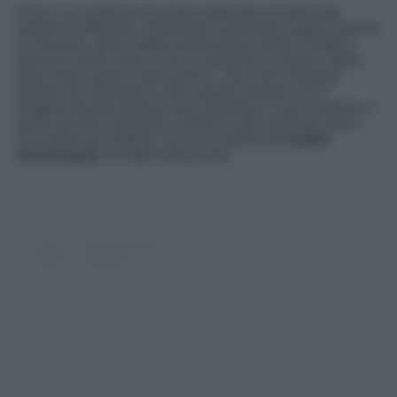
Invece, al contrario di quanto ipotizzato inizialmente,
quando si diffusero i primissimi scatti della coppia insieme
in Svizzera, dopo l’affascinante pilota risiede, Elodie e
Iannone hanno vinto la loro scommessa d’amore. Mese
dopo mese, giorno dopo giorno, i due sono diventati
sempre più simbiotici e, pur avendo impegni che li
tengono talvolta distanti l’uno dall’altra, ci sono sempre in
quelli davvero importanti. Elodie ha già espresso tutto il
suo amore per Andrea, ma in occasione del
primo
anniversario
, ha fatto molto di più.