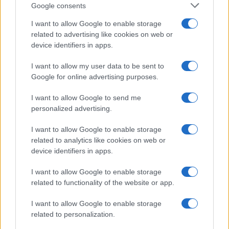
errori da evitare
Google consents
I want to allow Google to enable storage
related to advertising like cookies on web or
Moda
device identifiers in apps.
Chiara Ferragni, più bella
che mai: al naturale e senza
I want to allow my user data to be sent to
make up VIDEO
Google for online advertising purposes.
I want to allow Google to send me
Viaggi
personalized advertising.
Il borgo più spettacolare della
Costa dei Trabocchi conquista
I want to allow Google to enable storage
tutti: tra vicoli, panorami e spiagge
related to analytics like cookies on web or
da sogno
device identifiers in apps.
I want to allow Google to enable storage
Moda
related to functionality of the website or app.
Samira Lui sfoggia il beach
look perfetto per l’estate:
I want to allow Google to enable storage
scoprilo qui!
related to personalization.