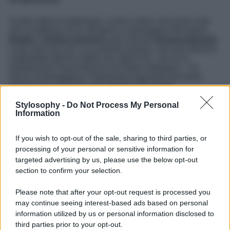
Contro tutte le malelingue, contro coloro che erano certi
che si trattasse di un semplice e passeggero flirt estivo,
Elodie
e
Andrea Iannone
sono ancora
innamoratissimi
e più uniti che mai. La cantante romana, che può ritenersi
soddisfatta dell’eco delle sue ultime hit – tra cui la
ballatissima
Pazza Musica
con Marco Mengoni – ha
deciso di festeggiare l’importante traguardo del primo
anniversario, facendo uno strappo alla regola.
LEGGI ANCHE >>>
VALENTINA FERRAGNI
Stylosophy -
Do Not Process My Personal
PUBBLICA LA PRIMA FOTO CON IL NUOVO
Information
FIDANZATO: CHIARA FERRAGNI COMMENTA COSÌ
If you wish to opt-out of the sale, sharing to third parties, or
Elodie non ama condividere troppo della propria vita
privata, si racconta con piacere in poche situazioni, ma
processing of your personal or sensitive information for
non poteva non fare una dedica su Instagram al bel pilota
targeted advertising by us, please use the below opt-out
che le ha rubato il cuore. “Come è bello vivere con te.
section to confirm your selection.
Auguri mio amore. Ti amo”, ha scritto Elodie
accompagnando la didascalia romantica ad una serie di
Please note that after your opt-out request is processed you
scatti che la ritraggono con Andrea, complici e sorridenti.
may continue seeing interest-based ads based on personal
Un amore davvero grande che, chissà, tra qualche tempo
potrebbe portare i due all’altare? Inutile dire che i fan
information utilized by us or personal information disclosed to
sperano di vedere presto Elodie in abito bianco.
third parties prior to your opt-out.