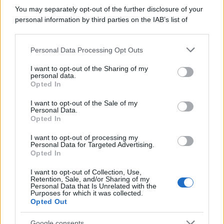
You may separately opt-out of the further disclosure of your
personal information by third parties on the IAB’s list of
downstream participants.
Personal Data Processing Opt Outs
This information may also be disclosed by us to third parties
on the IAB’s List of Downstream Participants that may further
I want to opt-out of the Sharing of my
disclose it to other third parties.
personal data.
Opted In
Please note that this website/app uses one or more Google
services and may gather and store information including but
I want to opt-out of the Sale of my
Personal Data.
not limited to your visit or usage behaviour. You may click to
Opted In
grant or deny consent to Google and its third-party tags to
use your data for below specified purposes in below Google
I want to opt-out of processing my
consent section.
Personal Data for Targeted Advertising.
Opted In
I want to opt-out of Collection, Use,
Retention, Sale, and/or Sharing of my
Personal Data that Is Unrelated with the
Purposes for which it was collected.
Opted Out
Google consents