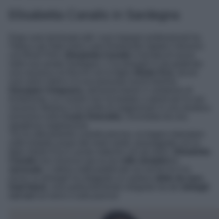
Elisabetta Canalis in Sardegna
Dopo aver terminato tutti i suoi impegni professionali tra
l’Italia e gli Stati Uniti e aver finalmente siglato il divorzio
con Brian Perri,
Elisabetta Canalis
è tornata di nuovo
nella sua amata Sardegna. Lì la showgirl si sta godendo
una vacanza coi fiocchi con la figlia
Skyler Eva
, alcuni
suoi amici intimi e la sua presunta nuova fiamma
Georgian Cimpeanu
, personal trainer e campione di
kickboxing. La Canalis non ha badato a spese per le sue
vacanze italiane e ha scelto di soggiornare in una struttura
esclusiva sulla
Costa Smeralda
, circondata da una
rigogliosa vegetazione.
Tra un allenamento a bordo piscina, un bagno ristoratore
nelle limpide acque del mare sardo, passeggiate con la
figlia Skyler Eva e uscite notturne con gli amici,
Elisabetta
Canalis
non rinuncia mai al suo
stile semplice e
sensuale
. L’ultimo outfit pubblicato sui social ne è la
prova: la showgirl ha sfoggiato un audace
abito da sera
total black
, reso particolarmente intrigante da dei
dettagli
cut out
sul seno e sulla pancia!