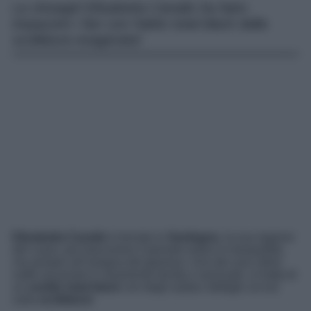
La showgirl Elisabetta Canalis ha fatto
impazzire i fan con l’abito total black dalla
scollatura esagerata!
Elisabetta Canalis
è tornata in
Sardegna
, la sua regione
del cuore, per trascorrere il periodo estivo in tranquillità,
ma sempre all’insegna del glamour. Uno dei suoi ultimi
outfit vacanzieri è veramente trendy e sensuale: si tratta di
un
vestito total black
con degli audaci dettagli cut out
sulla
scollatura
!