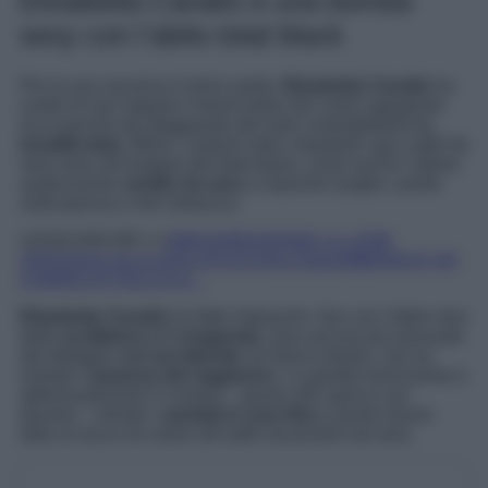
Elisabetta Canalis è una bomba
sexy con l’abito total black
Per la sua vacanza in terra sarda,
Elisabetta Canalis
ha
scelto di non seguire il trend estivo dei colori sgargianti:
ecco perché sta sfoggiando dei look contraddistinti da
tonalità dark
. Bikini, costumi interi, baseball cap e abiti da
sera sono all’insegna del total black, come anche l’ultimo
audacissimo
vestito da sera
a maniche lunghe, anello
sulla pancia e mini strascico.
LEGGI ANCHE>>>
KIM KARDASHIAN, IL LOOK
VEDOVILE ALLA SFILATA DI DOLCE&GABBANA È UN
CHIARO ATTACCO A…
Elisabetta Canalis
ha fatto impazzire i fan con l’abito nero
dalla
scollatura a V esagerata
, resa ancora più sensuale
dal dettaglio
cut out laterale
sul fianco destro, che ha
rivelato l’
assenza del reggiseno
. Le gambe tonicissime e
abbronzatissime in mostra – grazie allo spacco sul
davanti – mentre i
sandali in rosa fluo
a punta hanno
dato un tocco di colore all’outfit vacanziero da sera.