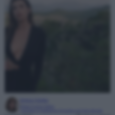
Enrica Ciorba
Digital Content Editor
Laureata in mediazione linguistica ed interculturale