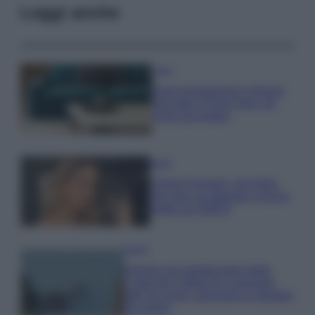
Leggi anche
Casa
Dove posizionare il divano
secondo il Feng Shui: gli
errori da evitare
Moda
Chiara Ferragni, più bella
che mai: al naturale e senza
make up VIDEO
Viaggi
Il borgo più spettacolare della
Costa dei Trabocchi conquista
tutti: tra vicoli, panorami e spiagge
da sogno