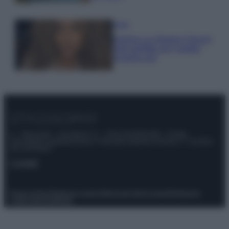
Moda
Samira Lui sfoggia il beach
look perfetto per l’estate:
scoprilo qui!
© – Stylosophy – Anicaflash S.r.l. – P.Iva 01816001000 – Testata
Giornalistica registrata presso il Tribunale ordinario di Roma, n° 111/2022
del 21/07/2022
Contatti
Privacy Policy
Preferenze privacy
Mappa del sito
Chi siamo
Redazione
Codice Etico
Pubblicità