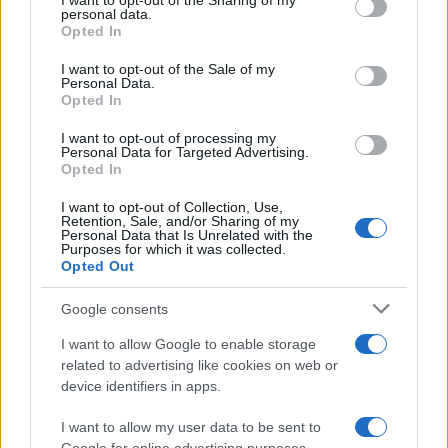
I want to opt-out of the Sharing of my
disclose it to other third parties.
personal data.
Opted In
Please note that this website/app uses one or more Google
services and may gather and store information including but
I want to opt-out of the Sale of my
Personal Data.
not limited to your visit or usage behaviour. You may click to
Opted In
grant or deny consent to Google and its third-party tags to
use your data for below specified purposes in below Google
I want to opt-out of processing my
consent section.
Personal Data for Targeted Advertising.
Opted In
I want to opt-out of Collection, Use,
Retention, Sale, and/or Sharing of my
Personal Data that Is Unrelated with the
Purposes for which it was collected.
Opted Out
Google consents
I want to allow Google to enable storage
related to advertising like cookies on web or
device identifiers in apps.
I want to allow my user data to be sent to