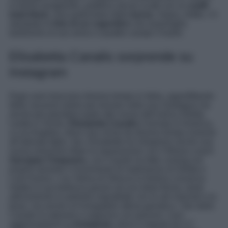
in forma smagliante, pubblica alcuni scatti con un
outfit
total black
, reso particolare dalla
borsa
. Sopra, infatti, c’è
stampata la
foto di un cagnolino
che assomiglia
tantissimo al suo amico a quattro zampe Charlie.
Elisabetta Canalis sorprende su
Instagram
Dopo aver trascorso diverso tempo in Italia, approfittando
delle vacanze estive per tornare nella sua Sardegna ma
anche per prendere parte alle nozze dell’amica Diletta
Leotta in Sicilia,
Elisabetta Canalis
è tornata in America,
a Los Angeles, dove vive ormai da diverso tempo insieme
all’adorata figlia. Qui, Elisabetta ha intrapreso anche una
nuova relazione dopo la separazione con il fitness coach
Georgian Cimpeanu
, con il quale ha fatto coming out
proprio durante il ricevimento di matrimonio di Diletta e
Loris Karius. L’ex Velina di Striscia la Notizia conserva
intatta la sua bellezza grazie ad una dieta ferrea, tanto
allenamento in palestra soprattutto con le arti marziali e la
boxe, ma anche un’innegabile ottima genetica. I fan della
Canalis la adorano e seguono con piacere i suoi
aggiornamenti su
Instagram
, dove è seguita da 3,7