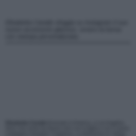
Elisabetta Canalis sfoggia su Instagram il suo
nuovo accessorio glamour, ovvero la borsa
con stampa personalizzata.
Elisabetta Canalis è
tornata in America, a Los Angeles,
dove vive ormai da diversi anni con la figlia e con il nuovo
compagno Georgian Cimpeanu. La bellissima ex Velina,