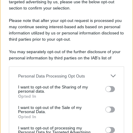
particolare l’outfit sobrio è la
borsa
, un modello di mini
targeted advertising by us, please use the below opt-out
bag in pelle nera su cui è stata
stampata la foto di un
section to confirm your selection.
dolce cagnolino
che assomiglia incredibilmente a
Charlie, l’adorato amico a quattro zampe dell’ex Velina di
Please note that after your opt-out request is processed you
Striscia la Notizia. La borsa è firmata Generation Kiss ma
may continue seeing interest-based ads based on personal
ad un primo sguardo potrebbe davvero passare per una
borsa personalizzata dalla Canalis data la grande
information utilized by us or personal information disclosed to
somiglianza con il suo cane.
third parties prior to your opt-out.
You may separately opt-out of the further disclosure of your
personal information by third parties on the IAB’s list of
downstream participants.
Personal Data Processing Opt Outs
This information may also be disclosed by us to third parties
on the IAB’s List of Downstream Participants that may further
I want to opt-out of the Sharing of my
disclose it to other third parties.
personal data.
Opted In
Please note that this website/app uses one or more Google
services and may gather and store information including but
I want to opt-out of the Sale of my
Personal Data.
not limited to your visit or usage behaviour. You may click to
Opted In
grant or deny consent to Google and its third-party tags to
use your data for below specified purposes in below Google
I want to opt-out of processing my
consent section.
Personal Data for Targeted Advertising.