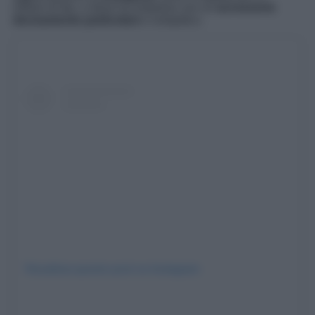
milioni di fan, e dove ha sorpreso con un
accessorio
decisamente particolare
e simpatico.
Visualizza questo post su Instagram