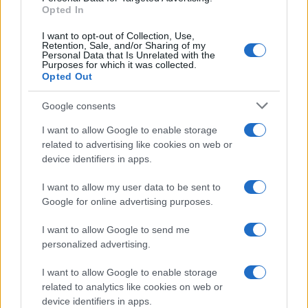
Leggi anche
Opted In
I want to opt-out of Collection, Use,
Retention, Sale, and/or Sharing of my
Bellezza
Personal Data that Is Unrelated with the
Purposes for which it was collected.
Niacinamide, il segreto beauty
Opted Out
non solo della pelle ma anche dei
Capelli: proprietà e prodotti da
Google consents
provare
I want to allow Google to enable storage
related to advertising like cookies on web or
Casa
device identifiers in apps.
Hai tante piante in casa?
Questi accessori IKEA ti
I want to allow my user data to be sent to
semplificano davvero la vita
Google for online advertising purposes.
I want to allow Google to send me
Moda
personalized advertising.
Hailey Bieber sfoggia il trend
I want to allow Google to enable storage
dell’estate con il bikini effetto
velluto FOTO
related to analytics like cookies on web or
device identifiers in apps.