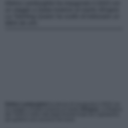
Elettra Lamborghini ha inaugurato il 2023 con
un viaggio a Dubai insieme al marito Afrojack.
La Twerking Queen ha scelto di indossare un
bikini da urlo.
Elettra Lamborghini
ha deciso di inaugurare il 2023 con
un viaggio a Dubai insieme al marito
Afrojack
. La Regina
del Twerk è nella città degli Emirati Arabi da Capodanno,
per godersi una vacanza nel lusso.