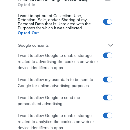
Leggi anche
Opted In
I want to opt-out of Collection, Use,
Retention, Sale, and/or Sharing of my
Viaggi
Personal Data that Is Unrelated with the
Purposes for which it was collected.
Il borgo più spettacolare della
Opted Out
Costa dei Trabocchi conquista
tutti: tra vicoli, panorami e spiagge
Google consents
da sogno
I want to allow Google to enable storage
related to advertising like cookies on web or
Moda
device identifiers in apps.
Samira Lui sfoggia il beach
look perfetto per l’estate:
I want to allow my user data to be sent to
scoprilo qui!
Google for online advertising purposes.
I want to allow Google to send me
Bellezza
personalized advertising.
I profumi marini più
I want to allow Google to enable storage
gettonati dell’Estate 2026,
freschi e leggeri
related to analytics like cookies on web or
device identifiers in apps.