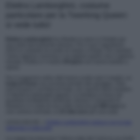
Elettra Lamborghini, costume
particolare per la Twerking Queen:
si vede tutto!
Elettra Lamborghini
ha rifiutato la neve e il freddo per
una meta decisamente diversa. Per il suo Capodanno
2023 la cantante ha scelto di volare a Dubai. Per salutare
l’anno appena concluso e accogliere quello che è appena
iniziato, Elettra e il marito
Afrojack
non hanno badato a
spese.
Per il soggiorno nella città hanno scelto solo il meglio: un
hotel di lusso
con accesso privato alla spiaggia, vista
sull’Oceano e sul Burj-al-Arab, con vasche dove nuotano
in libertà le tartarughe giganti. La struttura si trova nel
quartiere di Madinat Jumeirah, presso il Jumeirah Al
Naseem e il costo di una notte varia tra gli
850 euro
di
una camera normale, ai
10 mila euro
per una suite.
LEGGI ANCHE ->
Elettra Lamborghini seduce con la tuta
aderente in total pink
La coppia ha trascorso l’ultima notte del l’anno in un modo