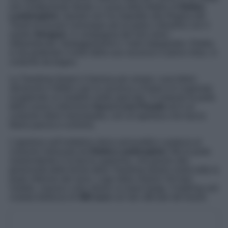
non esattamente ideale a causa della febbre di
Elettra
Lamborghini
. Questo non ha impedito alla Regina del
Twerk di recarsi comunque ad un party e divertirsi con il
marito
Afrojack
, in compagnia dei loro amici.
Abbandonati i festeggiamenti e i look impegnativi, Elettra
si sta godendo il resto della sua vacanza in pieno relax, in
costume da bagno.
La Twerking Queen è famosa per amare i suoi bikini
striminziti e ridotti e per la vacanza a Dubai si è superata
scegliendo un modello molto speciale. Il costume fa parte
della nuova collezione
Gucci Love Parade
ed è un
costume intero monospalla, con un’apertura che lascia
libere pancia e schiena.
L’apertura sull’ombelico dona sensualità e audacia al
costume indossato da
Elettra Lamborghini
. Ma la parte
sorprendente è la fascia superiore, che grazie alla
generosità delle forme della Twerking Queen rivela tutta la
parte inferiore del seno. Logo della maison GG ben
visibile, classico color ebano su base beige, il bathing suit
costala bellezza di
490 euro
sul sito ufficiale del brand.