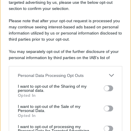
targeted advertising by us, please use the below opt-out
section to confirm your selection.
Please note that after your opt-out request is processed you
may continue seeing interest-based ads based on personal
Un post condiviso da Elettra Lamborghini (@elettralamborghini)
information utilized by us or personal information disclosed to
third parties prior to your opt-out.
You may separately opt-out of the further disclosure of your
personal information by third parties on the IAB’s list of
downstream participants.
Personal Data Processing Opt Outs
This information may also be disclosed by us to third parties
on the IAB’s List of Downstream Participants that may further
I want to opt-out of the Sharing of my
disclose it to other third parties.
personal data.
Opted In
Please note that this website/app uses one or more Google
services and may gather and store information including but
I want to opt-out of the Sale of my
Personal Data.
not limited to your visit or usage behaviour. You may click to
Opted In
grant or deny consent to Google and its third-party tags to
use your data for below specified purposes in below Google
I want to opt-out of processing my
consent section.
Personal Data for Targeted Advertising.