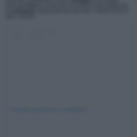
sensuale
look
ha scelto per l’occasione e poi pubblicato
su
Instagram
, apprezzato dai suoi oltre 7 milioni di fan in
tutto il mondo.
Visualizza questo post su Instagram