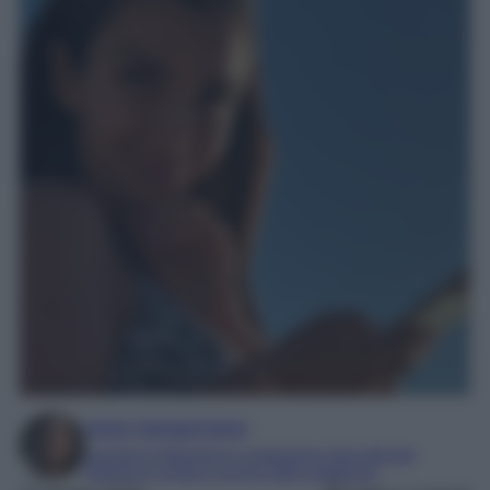
Irene Sangermano
Laureta in letteratura e traduzione interculturale
Esperta in moda e mondo dello spettacolo