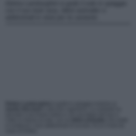
Elettra Lamborghini si gode il sole in spiaggia
con il suo look sexy, bikini animalier e
addominali in vista per la cantante.
Elettra Lamborghini
si gode la spiaggia insieme al
marito AfroJack
e alla loro cagnolina. La cantante ha
lanciato il suo brano estivo e, tra una tappa del tour e
l’altro si rilassa al sole, con un
bikini animalier
che mette
in evidenza i suoi addominali di acciaio. Ecco il look da
mare di Elettra.