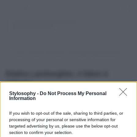
Un post condiviso da Elettra Lamborghini (@elettralamborghini)
Elettra Lamborghini, il bikini è
zebrato
Stylosophy -
Do Not Process My Personal
L’estate è il momento dell’anno preferito delle Vip è senza
Information
dubbio l’estate, quando si rilassano a bordo piscina o al
mare in mete esotiche con spiaggia bianca e mare
If you wish to opt-out of the sale, sharing to third parties, or
cristallino, come quello di Ibiza dove
Elettra Lamborghini
si trova in questi giorni insieme al marito, in attesa della
processing of your personal or sensitive information for
prossima tappa del suo tour in Italia. La cantante ha
targeted advertising by us, please use the below opt-out
sfoggiato un
bikini zebrato super sensuale
, sgambato e
section to confirm your selection.
con coppe, che mette in mostra il suo corpo allenato e i