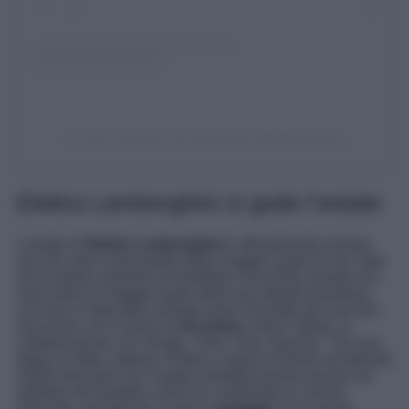
Un post condiviso da Stylosophy (@stylosophy.it)
Elettra Lamborghini si gode l’estate
L’estate di
Elettra Lamborghini
è ufficialmente iniziata
ma non sarà come quella della maggior parte di Vip, dato
che la bella cantante ed ereditiera concentra sempre nei
mesi estivi la maggior parte della sua attività lavorativa,
con tour in tutta Italia sempre presi d’assalto dai suoi fan,
ma anche con il lancio di
hit estive
come l’ultima, in
collaborazione con Shade, “
Dire, Fare, Baciare”
. Tra una
tappa e l’altra, tuttavia, Elettra si riposa insieme all’adorato
marito AfroJack con il quale vorrebbe presto riuscire ad
adottare dei bambini come ha confessato in recenti
interviste, prendendo il sole in
spiaggia
. Ecco quale