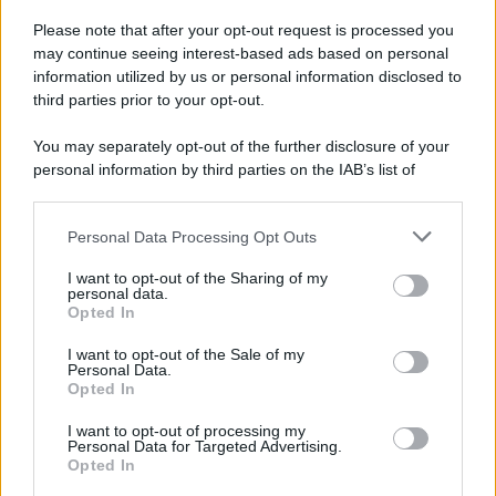
suoi addominali perfetti. Sorridente e serena, Elettra
Please note that after your opt-out request is processed you
conferma il trend dell’estate con la
stampa animalier
per
may continue seeing interest-based ads based on personal
la spiaggia, un trend che non è mai tramontato e che nel
2024 sembra essere predominante andando a sbriciare i
information utilized by us or personal information disclosed to
vari profili delle influencer su Instagram. A voi piace?
third parties prior to your opt-out.
You may separately opt-out of the further disclosure of your
personal information by third parties on the IAB’s list of
downstream participants.
Personal Data Processing Opt Outs
This information may also be disclosed by us to third parties
on the IAB’s List of Downstream Participants that may further
I want to opt-out of the Sharing of my
disclose it to other third parties.
personal data.
Opted In
Please note that this website/app uses one or more Google
services and may gather and store information including but
I want to opt-out of the Sale of my
Personal Data.
not limited to your visit or usage behaviour. You may click to
Opted In
grant or deny consent to Google and its third-party tags to
use your data for below specified purposes in below Google
I want to opt-out of processing my
consent section.
Personal Data for Targeted Advertising.
Leggi anche
Opted In