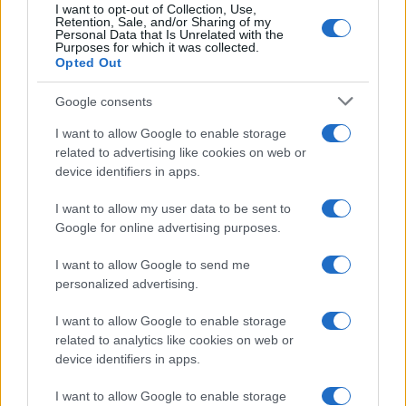
I want to opt-out of Collection, Use,
Retention, Sale, and/or Sharing of my
Personal Data that Is Unrelated with the
Moda
Purposes for which it was collected.
Opted Out
Hailey Bieber sfoggia il trend
dell’estate con il bikini effetto
velluto FOTO
Google consents
I want to allow Google to enable storage
related to advertising like cookies on web or
Casa
device identifiers in apps.
Dove posizionare il divano
secondo il Feng Shui: gli
I want to allow my user data to be sent to
errori da evitare
Google for online advertising purposes.
I want to allow Google to send me
Moda
personalized advertising.
Chiara Ferragni, più bella
I want to allow Google to enable storage
che mai: al naturale e senza
make up VIDEO
related to analytics like cookies on web or
device identifiers in apps.
Viaggi
I want to allow Google to enable storage