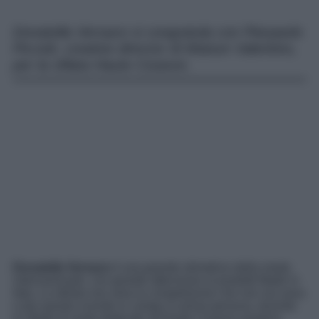
Donatella Versace si congratula con Pierpaolo
Piccioli, creative director di Maison Valentino,
per la sfilata Haute Couture.
Donatella Versace
è una grande stimatrice della moda
internazionale, con grande attenzione ai prodotti Made in
Italy. La stilista non ama la competizione che non sia sana
e per questo scende in campo in prima persona, durante
le sfilate di moda dedicate all’Haute Couture parigina,