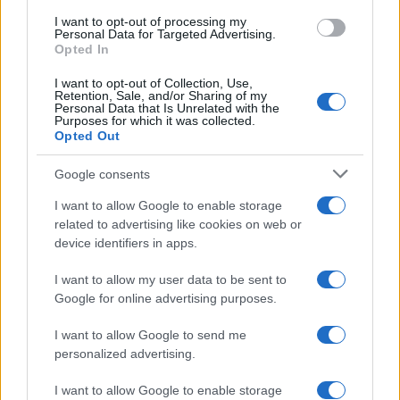
use your data for below specified purposes in below Google
I want to opt-out of processing my
consent section.
Personal Data for Targeted Advertising.
Leggi anche
Opted In
I want to opt-out of Collection, Use,
Retention, Sale, and/or Sharing of my
Personal Data that Is Unrelated with the
Casa
Purposes for which it was collected.
Opted Out
Lavanda in vaso sana e
rigogliosa: non commettere
questi 3 errori
Google consents
I want to allow Google to enable storage
related to advertising like cookies on web or
Moda
device identifiers in apps.
Emma segue il trend di
stagione: bikini con stampa
I want to allow my user data to be sent to
animalier ma con un tocco più
glamour!
Google for online advertising purposes.
I want to allow Google to send me
Viaggi
personalized advertising.
Montagna ad agosto: 4
I want to allow Google to enable storage
località da non perdere per