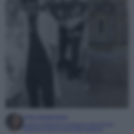
Irene Sangermano
Laureta in letteratura e traduzione interculturale
Esperta in moda e mondo dello spettacolo