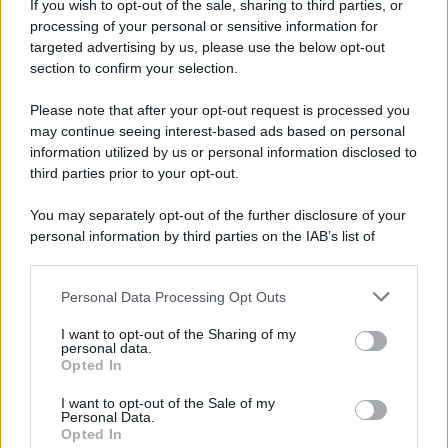
If you wish to opt-out of the sale, sharing to third parties, or
talento degli altri stilisti, quando questo è innegabile. Una
processing of your personal or sensitive information for
serie di scatti rivelano la stima che Versace nutre per lo
targeted advertising by us, please use the below opt-out
stilista di Maison Valentino. Per l’occasione
Donatella
non si è smentita e ha indossato un sofisticato
tubino
section to confirm your selection.
bianco
ottico con scollo incrociato, reso prezioso da una
serie di Swarovski, con vertiginosi tacchi neri di vernice.
Please note that after your opt-out request is processed you
may continue seeing interest-based ads based on personal
information utilized by us or personal information disclosed to
third parties prior to your opt-out.
You may separately opt-out of the further disclosure of your
personal information by third parties on the IAB’s list of
downstream participants.
Personal Data Processing Opt Outs
This information may also be disclosed by us to third parties
on the IAB’s List of Downstream Participants that may further
I want to opt-out of the Sharing of my
disclose it to other third parties.
personal data.
Opted In
Please note that this website/app uses one or more Google
services and may gather and store information including but
I want to opt-out of the Sale of my
Personal Data.
not limited to your visit or usage behaviour. You may click to
Opted In
grant or deny consent to Google and its third-party tags to