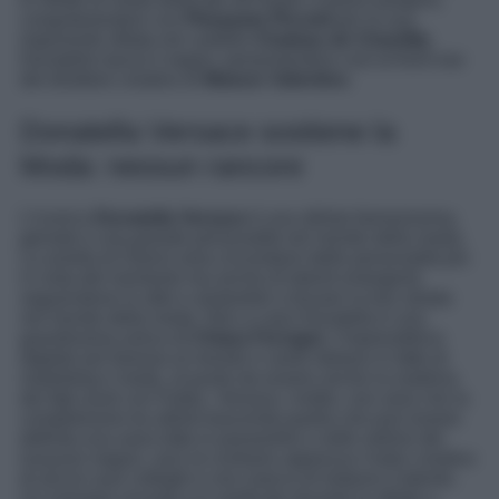
congratulandosi con
Pierpaolo Piccioli
per la sua
imponente sfilata nel castello
Chateau de Chantilly
.
Donatella lascia il segno, presentandosi così al front row
del direttore creativo di
Maison Valentino
.
Donatella Versace sostiene la
Moda: nessun rancore
L’iconica
Donatella Versace
è una stilista famosissima,
geniale e una grande personalità nel mondo della moda.
La sorella di Gianni ama circondarsi delle personalità più
in vista del momento ma anche di talenti emergenti,
seguendone lo stile e aiutandoli a trovare la loro strada
nel mondo della moda. Non a caso Donatella è una
grandissima amica di
Chiara Ferragni
, l’imprenditrice
digitale più famosa al mondo e vanto italiano in fatto di
marketing e moda, al punto da essere anche la madrina
dei figli avuti con Fedez. Versace, inoltre, non ama che la
competizione tra stilisti trascenda quella che può essere
definita una sana lotta in passerella o nelle vetrine dei
lussuosi negozi, anzi al contrario apprezza l’estro creativo
di alcuni suoi colleghi e non manca di lodarne il talento.
Un esempio recente si è verificato durante le sfilate a