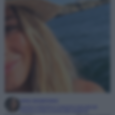
Irene Sangermano
Laureta in letteratura e traduzione interculturale
Esperta in moda e mondo dello spettacolo