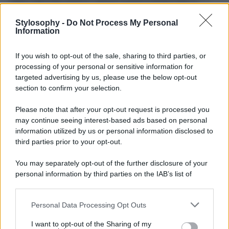
nella culla tutta bianca, dorme serena mentre Lillo la
osserva e impazzisce all’idea di avere una nuova umana
da amare.
Stylosophy -
Do Not Process My Personal
Information
LEGGI ANCHE >>>
IRAMA HA UNA NUOVA FIAMMA,
ARRIVA LA FRECCIATINA DELL’EX VICTORIA
If you wish to opt-out of the sale, sharing to third parties, or
DORITOU
processing of your personal or sensitive information for
Leotta tiene moltissimo al suo cane, che l’accompagna
targeted advertising by us, please use the below opt-out
praticamente ovunque sia possibile, ed è chiaro che vuole
section to confirm your selection.
coinvolgerlo il più possibile nella vita della primogenita.
Adesso, tuttavia, i fan si chiedono:
dove andranno a
Please note that after your opt-out request is processed you
vivere Diletta, Loris e la bambina?
La giornalista di
may continue seeing interest-based ads based on personal
DAZN avrà un periodo di congedo di maternità, ma dovrà
poi tornare nei principali stadi italiani, mentre Karius ha
information utilized by us or personal information disclosed to
ancora una stagione intera da giocare in Inghilterra.
third parties prior to your opt-out.
You may separately opt-out of the further disclosure of your
personal information by third parties on the IAB’s list of
downstream participants.
Personal Data Processing Opt Outs
This information may also be disclosed by us to third parties
on the IAB’s List of Downstream Participants that may further
I want to opt-out of the Sharing of my
disclose it to other third parties.