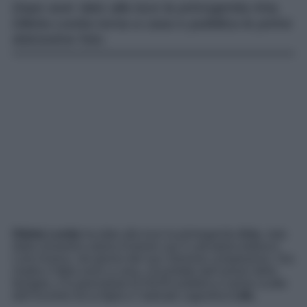
Dopo aver dato alla luce la primogenita Aria,
Diletta Leotta torna a casa e pubblica le prime
dolcissime foto.
Diletta Leotta
ha dato alla luce la primogenita
Aria
, nata
dalla romantica storia d’amore con il calciatore tedesco
Loris Karius, nel giorno del suo 32esimo compleanno. Ora
madre e figlia sono a casa, circondate dall’amore della
famiglia, e la giornalista di DAZN pubblica il primo scatto
dell’incontro tra la figlia e l’adorato cagnolino
Lillo
.