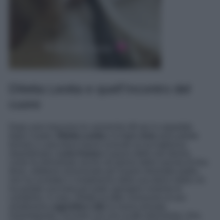
Diletta Leotta e quell’incontro del
cuore
Dopo aver trascorso le canoniche 48 ore in ospedale
dopo il parto,
Diletta Leotta
e la figlia
Aria
sono potute
tornare a casa dove hanno ricevuto un’accoglienza
straordinaria.
Loris Karius
è pazzo delle sue donne,
come ha dimostrato anche nel giorno della nascita di Aria
dove, sebbene emozionato per essere diventato padre,
non ha scordato il compleanno della sua dolce metà e le
ha portato una torta per poter spengere insieme le
candeline. A casa, Diletta ha fatto conoscere al suo
amatissimo
cagnolino Lillo
la nuova arrivata,
immortalando l’incontro con uno scatto dolcissimo. Aria,