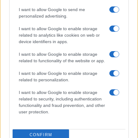
I want to allow Google to send me
Viaggi
personalized advertising.
Il borgo più spettacolare della
Costa dei Trabocchi conquista
I want to allow Google to enable storage
tutti: tra vicoli, panorami e spiagge
related to analytics like cookies on web or
da sogno
device identifiers in apps.
I want to allow Google to enable storage
Moda
related to functionality of the website or app.
Samira Lui sfoggia il beach
look perfetto per l’estate:
I want to allow Google to enable storage
scoprilo qui!
related to personalization.
I want to allow Google to enable storage
related to security, including authentication
functionality and fraud prevention, and other
user protection.
© – Stylosophy – Anicaflash S.r.l. – P.Iva 01816001000 – Testata
Giornalistica registrata presso il Tribunale ordinario di Roma, n° 111/2022
del 21/07/2022
CONFIRM