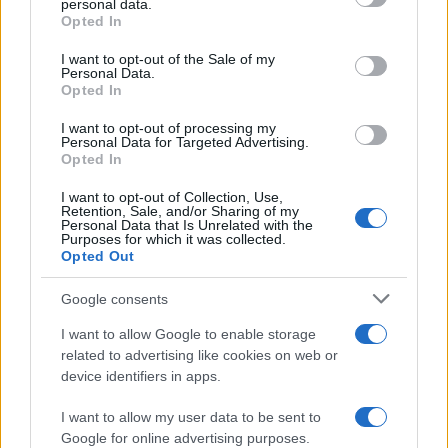
personal data.
Opted In
Please note that this website/app uses one or more Google
services and may gather and store information including but
I want to opt-out of the Sale of my
Personal Data.
not limited to your visit or usage behaviour. You may click to
Opted In
grant or deny consent to Google and its third-party tags to
use your data for below specified purposes in below Google
I want to opt-out of processing my
consent section.
Personal Data for Targeted Advertising.
Leggi anche
Opted In
I want to opt-out of Collection, Use,
Retention, Sale, and/or Sharing of my
Personal Data that Is Unrelated with the
Casa
Purposes for which it was collected.
Opted Out
Dove posizionare il divano
secondo il Feng Shui: gli
errori da evitare
Google consents
I want to allow Google to enable storage
related to advertising like cookies on web or
Moda
device identifiers in apps.
Chiara Ferragni, più bella
che mai: al naturale e senza
I want to allow my user data to be sent to
make up VIDEO
Google for online advertising purposes.