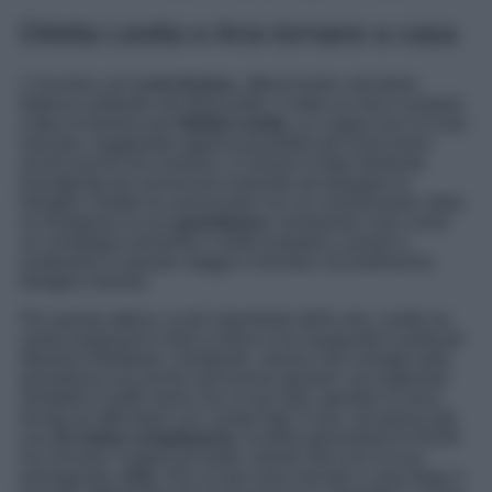
Diletta Leotta e Aria tornano a casa
L’incontro con
Loris Karius
, affascinante calciatore
tedesco militante nel Newcastle, è stato un vero e proprio
colpo di fulmine per
Diletta Leotta
. La coppia non si è più
lasciata, viaggiando appena possibile per trascorrere
anche poche ore insieme, e l’amore è stato talmente
travolgente da convincere entrambi ad allargare la
famiglia. Diletta ha annunciato con un commovente video
su Instagram la sua
gravidanza
, mostrando Loris come
un compagno presente e molto empatico, pronto a
sostenerla in questo viaggio e formare una bellissima
famiglia insieme.
Per questa attesa, la più importante della vita, Leotta ha
voluto prepararsi come si deve e ha inaugurato il podcast
Mamma Dilettante, chiedendo diversi Vip consigli sulla
gravidanza ma anche sull’essere genitori, raccogliendo
aneddoti e buffe storie che un po’ tutti i genitori si sono
trovati ad affrontare con i propri figli. E poi, nel giorno del
suo
32 esimo compleanno
, la bella giornalista di DAZN
ha ricevuto il regalo più bello, dando alla luce la sua
primogenita,
Aria
. Ora, le due sono tornate a casa dopo il