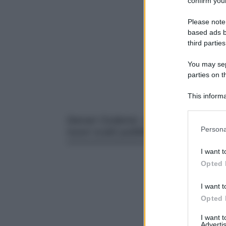
confirm your
Please note
based ads b
third parties
You may sepa
parties on t
This informa
Participants
Demet Ozdemir, ospite della settima
Please note
Persona
nuovi scatti pubblicati su Instagram
information 
deny consent
I want t
in below Go
Opted 
I want t
Opted 
I want 
Advertis