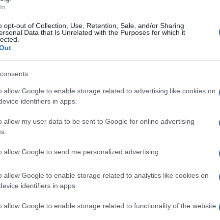
In
o opt-out of Collection, Use, Retention, Sale, and/or Sharing
ersonal Data that Is Unrelated with the Purposes for which it
lected.
Out
consents
o allow Google to enable storage related to advertising like cookies on
evice identifiers in apps.
ù amate al mondo, si trova a
Parigi
in occasione della
fiato e fanno furore su
Instagram
.
o allow my user data to be sent to Google for online advertising
s.
 d’altri tempi
to allow Google to send me personalized advertising.
l fianco dell’affascinante Can Yaman nelle vesti di
o allow Google to enable storage related to analytics like cookies on
 una grandissima popolarità anche fuori dai confini della
evice identifiers in apps.
 per la sua freschezza, oltre che per la sua innegabile
turale (fatta eccezione per qualche piccola puntura alle
o allow Google to enable storage related to functionality of the website