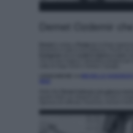
Demet Ozdemir che
Demet
è volata a
Parigi
per la festa organiz
femminili in tutta la loro bellezza. Poche ore 
Instagram
alcuni
scatti in bianco e nero
che
che ha reso magica l’atmosfera parigina per 
notte di Ozge Gurel e Serkan Cayoglu.
LEGGI ANCHE >>>
MICHELLE HUNZIKER 
WEB
Nelle foto
Demet indossa una giacca over
guanti velati con eleganti pois. Il look è co
rigorosa ed raffinata. Insomma, Demet è bell