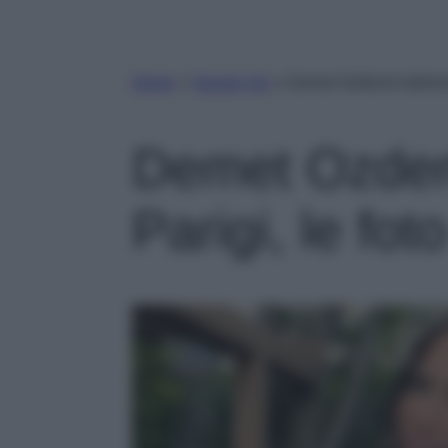
Home
»
Gossip Vip
»
Demet Ozdemir bellissim
Demet Ozdemi
Parigi, le fot