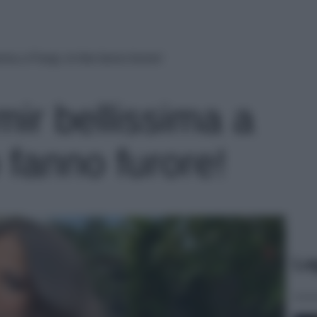
a a Parigi, le foto fanno furore!
r bellissima a
o fanno furore!
Le