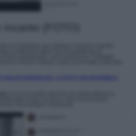
 incanto (FOTO)
zata da Calzedonia, per celebrare e onorare le gambe
dopo, la bellissima attrice turca ha pubblicato su
 hanno entusiasmato i suoi numerosi fan. Il fotografo
Demet è Nicolas Gerardin, autore anche degli scatti della
E BELEN RODRIGUEZ, LA FOTO CHE INFIAMMA IL
size
che le fa da abito maschile, poi collant abbinati ai
mpletato dalle scarpe con tacco e da un’acconciatura
issima come sempre e incanta tutti.