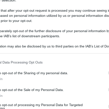
 selection.
 that after your opt-out request is processed you may continue seeing i
ased on personal information utilized by us or personal information dis
 prior to your opt-out.
rately opt-out of the further disclosure of your personal information by
he IAB’s list of downstream participants.
tion may also be disclosed by us to third parties on the IAB’s List of 
 that may further disclose it to other third parties.
na della moda a Parigi, è bellissima nei
 that this website/app uses one or more Google services and may gath
l Data Processing Opt Outs
.
including but not limited to your visit or usage behaviour. You may click 
 to Google and its third-party tags to use your data for below specifi
o opt-out of the Sharing of my personal data.
ogle consent section.
In
o opt-out of the Sale of my Personal Data.
In
to opt-out of processing my Personal Data for Targeted
ing.