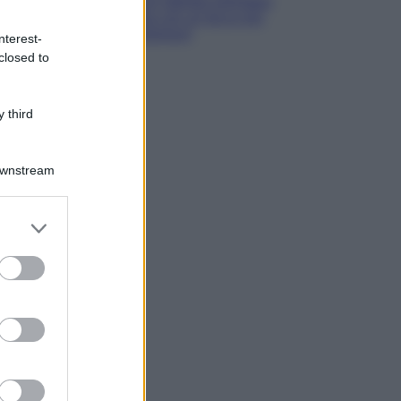
con stampa animalier
ma con un tocco più
glamour!
nterest-
closed to
 third
Downstream
er and store
to grant or
ed purposes