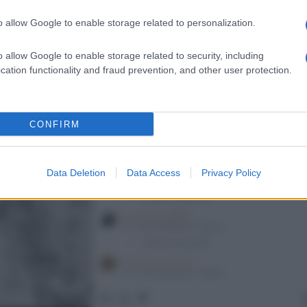
nstagram
e, grazie alla celebrità raggiunta, viene scelta da
come volto per nuove campagne pubblicitarie. In questi
o allow Google to enable storage related to personalization.
e della settimana della moda, e gli ultimi scatti mostrano
a
diva d’altri tempi
.
o allow Google to enable storage related to security, including
cation functionality and fraud prevention, and other user protection.
CONFIRM
Data Deletion
Data Access
Privacy Policy