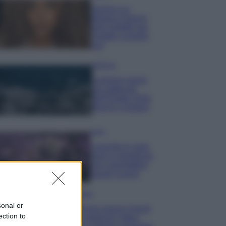
Samira Lui
sfoggia il beach
look perfetto per
l’estate: scoprilo
qui!
Bellezza
I profumi marini
più gettonati
dell’Estate 2026,
freschi e leggeri
Casa
Lavanda in vaso
sana e rigogliosa:
non commettere
questi 3 errori
Moda
sonal or
Emma segue il trend
ection to
di stagione: bikini