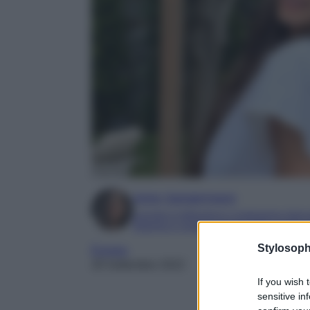
Irene Sangermano
Laureta in letteratura e traduzione interc
Esperta in moda e mondo dello spettaco
Stylosoph
Europa
28 Settembre 2022
If you wish 
sensitive in