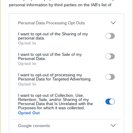
Il borgo più spettacolare della
personal information by third parties on the IAB’s list of
Costa dei Trabocchi conquista
downstream participants.
tutti: tra vicoli, panorami e spiagge
da sogno
Personal Data Processing Opt Outs
This information may also be disclosed by us to third parties
on the IAB’s List of Downstream Participants that may further
I want to opt-out of the Sharing of my
Moda
disclose it to other third parties.
personal data.
Samira Lui sfoggia il beach
Opted In
Please note that this website/app uses one or more Google
look perfetto per l’estate:
services and may gather and store information including but
scoprilo qui!
I want to opt-out of the Sale of my
Personal Data.
not limited to your visit or usage behaviour. You may click to
Opted In
grant or deny consent to Google and its third-party tags to
use your data for below specified purposes in below Google
I want to opt-out of processing my
consent section.
Personal Data for Targeted Advertising.
Opted In
I want to opt-out of Collection, Use,
© – Stylosophy – Anicaflash S.r.l. – P.Iva 01816001000 – Testata
Retention, Sale, and/or Sharing of my
Giornalistica registrata presso il Tribunale ordinario di Roma, n° 111/2022
Personal Data that Is Unrelated with the
del 21/07/2022
Purposes for which it was collected.
Opted Out
Contatti
Google consents
Privacy Policy
Preferenze privacy
Mappa del sito
Chi siamo
Redazione