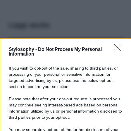
Leggi anche
Stylosophy -
Do Not Process My Personal
Casa
Information
Dove posizionare il divano
secondo il Feng Shui: gli
errori da evitare
If you wish to opt-out of the sale, sharing to third parties, or
processing of your personal or sensitive information for
targeted advertising by us, please use the below opt-out
section to confirm your selection.
Moda
Chiara Ferragni, più bella
Please note that after your opt-out request is processed you
che mai: al naturale e senza
may continue seeing interest-based ads based on personal
make up VIDEO
information utilized by us or personal information disclosed to
third parties prior to your opt-out.
Viaggi
You may separately opt-out of the further disclosure of your