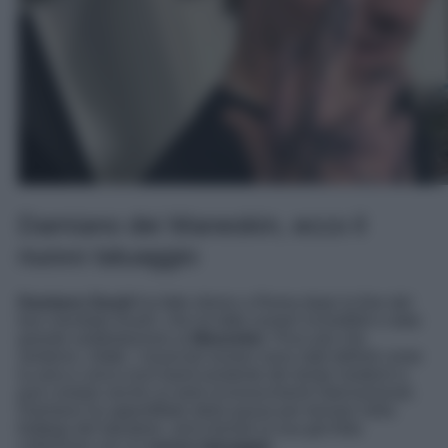
Damiano dei Maneskin, ecco il
nuovo tatuaggio
Damiano David
ha fatto ritorno a Roma dopo la fine del
tour mondale Rush!, che ha fatto numeri incredibili e dato
grande soddisfazione ai
Maneskin
. Poco più che
ventenni, infatti, i musicisti romani sono stati definiti come
la vera e unica rock band esistente dei tempi moderni e
può contare anche su tanti riconoscimenti internazionali.
Damiano ha approfittato della pausa per tornare nella
bottega del tatuatore, arricchendo la sua già folta
collezione con un
nuovo tatuaggio
.