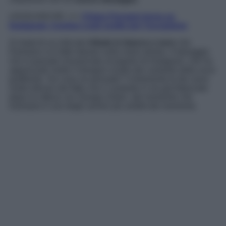
LEGGI ANCHE >>>
Chiara Ferragni torna su
Instagram, il primo Look scelto per l’occasione
Si tratat di un intricato
tribale in bianco e nero
che
Damiano si è fatto tatuare sulla mano destra. Il tatuaggio
non è passato inosservato al popolo di Instagram, che ha
apprezzato molto il disegno scelto dal cantante dalla voce
graffiante. Voi cosa ne pensate? Certamente le fan sono
molto deluse dal fatto che il cantante si sia già fidanzato
dopo la rottura con Giorgia Soleri, dal momento che
Damiano è uno degli uomini più ambiti del momento.