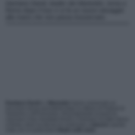
Damiano David, leader dei Maneskin, torna a
Roma dopo il tour e si fa un nuovo tatuaggio
alla mano che non passa inosservato.
Damiano David
e i
Maneskin
hanno conosciuto un
successo senza precedenti dopo la vittoria al Festival di
Sanremo e all’Eurovision. Recentemente la band ha
concluso il tour mondiale Rush! e Damiano ha fatto ritorno
a Roma, dove ha deciso di continuare a
tatuarsi
, questa
volta con un particolare
tribale sulle mani
.