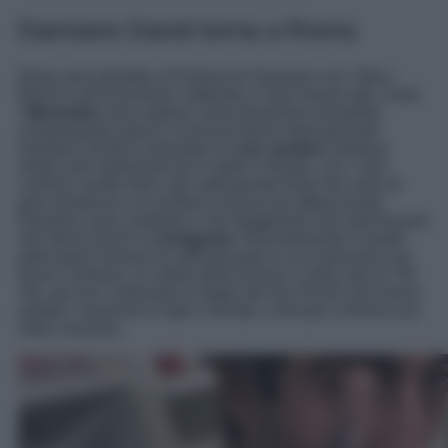
Damiano David torna a Roma
Dopo aver trionfato al Festival di Sanremo con “Zitti e
Buoni”e all’Eurovision, battendo a mani basse tutti i rivali,
i
Maneskin
sono esplosi come fenomeno mondiale,
conquistando premi e riconoscimenti internazionali.
Damiano David è diventato un
sex symbol
, fantasia
erotica per tantissime fan in tutto il mondo, con i suoi
continui cambi look e gli outfit gender fluid che sono di
gran tendenza e lo rendono ancora più affascinante.
Damiano ama cambiare e sta sfoggiando hair look bizzarri
che fanno furore su
Instagram
. Recentemente il leader
della band romana ha ufficializzato la sua relazione con
Dove Cameron, ex stella della Disney e volto noto di TiK
Tok, per poi continuare le tappe del tour Rush! che hanno
portato i musicisti in tutto il mondo, e tornare a Roma una
volta concluso.