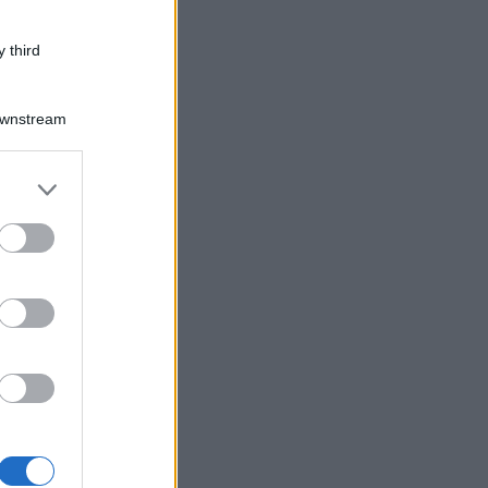
 third
Downstream
er and store
to grant or
ed purposes