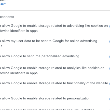
 cartolina.
Out
e d’Aosta da scoprire
consents
o allow Google to enable storage related to advertising like cookies on
evice identifiers in apps.
onale, che incanta al primo sguardo e che vi saprà
to vostro
viaggio
tra le bellezze di questo borgo e del
n che vale davvero la pena di scoprire in primavera e che
o allow my user data to be sent to Google for online advertising
’esperienza unica e indimenticabile.
s.
tica perla e un
capolavoro medievale
da scoprire in
to allow Google to send me personalized advertising.
 le cime delle montagne circostanti e pregno delle
gione sa regalare, e che vi donerà la possibilità di
e carichi di fascino e di immagini meravigliose da
o allow Google to enable storage related to analytics like cookies on
evice identifiers in apps.
n gioiello immerso tra le imponenti montagne della Valle
o allow Google to enable storage related to functionality of the website
della primavera torneranno ad esplodere prendendo il posto
e bellezza, la cui vita è scandita dal ritmo dolce e
e trasmette la stessa bellezza dei luoghi che
o allow Google to enable storage related to personalization.
o allow Google to enable storage related to security, including