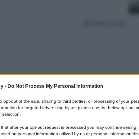
Lettura: 4 minuti
y -
Do Not Process My Personal Information
to opt-out of the sale, sharing to third parties, or processing of your per
formation for targeted advertising by us, please use the below opt-out s
 selection.
erfetto per organizzare il primo viaggio della
sta che è una vera favola
 that after your opt-out request is processed you may continue seeing i
ased on personal information utilized by us or personal information dis