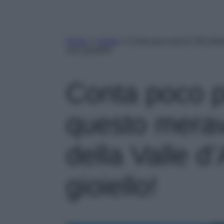
Home
»
Viaggi
»
Conta poco più di 100 abita
vero gioiello!
Conta poco pi
questo merav
della Valle d
gioiello!