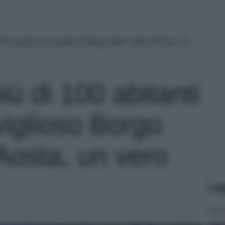
nti questo meraviglioso Borgo della Valle d’Aosta, un
ù di 100 abitanti
iglioso Borgo
’Aosta, un vero
Le