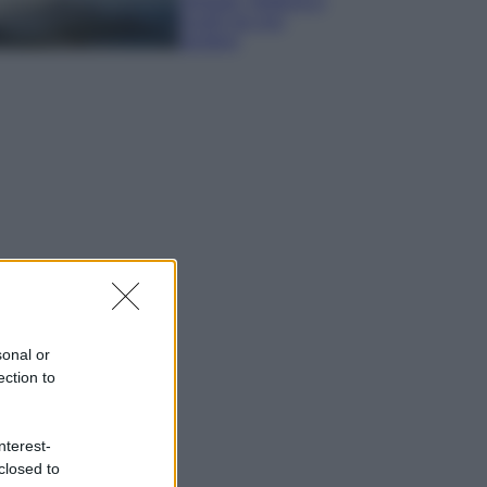
spiagge, trekking e
luoghi da non
perdere
sonal or
ection to
nterest-
closed to