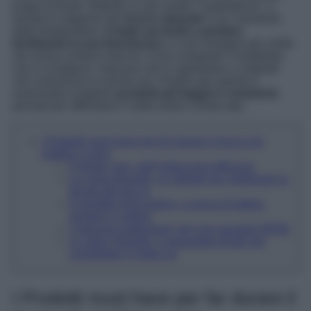
lungo la fronte. Ebbene sì, per nostra “contentezza”, è
tornata la stagione del
trucco sbavato
! Con l’aumento
delle temperature,
il make up tende a perdere
facilmente la sua freschezza
e a non resistere per molte
ore senza continui ritocchi. Cosa comporta? Fondotinta
che si sciolgono, mascara che si sgretolano e ombretti
che svaniscono in poche ore. Proprio per questo è
essenziale scegliere
prodotti più leggeri e resistenti
,
pensati per affrontare il caldo estivo a testa alta.
I Prodotti must have per far durare il trucco da
mattina a sera
Il primer viso, dall’indiscussa efficacia
La cipria fissante, un alleato per migliorare la
tenuta del trucco
Il rossetto long-lasting, a prova di labbra
sempre in ordine
I mascara waterproof, per uno sguardo WOW
Lo spray fissante, il passaggio finale per
completare il make up
I Prodotti must have per far durare il