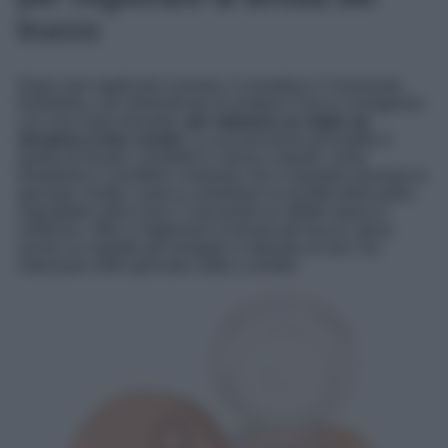
trucco
Dopo aver applicato il primer, il correttore e l’eventuale
fondotinta, non dimenticate di rendere il trucco omogeneo
con una cipria fissante,
per ottenere un make up
duraturo e ben curato
. La sua funzione principale è
quella di fissare i prodotti in crema o liquidi, come
fondotinta e correttore, evitando che si spostino durante la
giornata. Inoltre, aiuta a controllare la lucidità della pelle,
soprattutto nella zona T, lasciando un effetto opaco e
uniforme. Oltre a migliorare la tenuta del trucco, dona
anche un aspetto più levigato e naturale al viso. Da
indossare nelle giornate calde o umide!