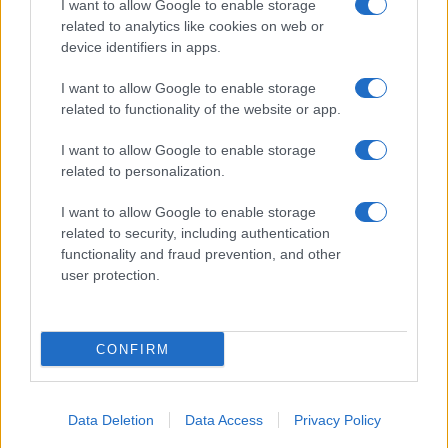
I want to allow Google to enable storage
gettonati dell’Estate 2026,
freschi e leggeri
related to analytics like cookies on web or
device identifiers in apps.
I want to allow Google to enable storage
Casa
related to functionality of the website or app.
Lavanda in vaso sana e
rigogliosa: non commettere
I want to allow Google to enable storage
questi 3 errori
related to personalization.
I want to allow Google to enable storage
related to security, including authentication
functionality and fraud prevention, and other
user protection.
© – Stylosophy – Anicaflash S.r.l. – P.Iva 01816001000 – Testata
Giornalistica registrata presso il Tribunale ordinario di Roma, n° 111/2022
del 21/07/2022
CONFIRM
Contatti
Data Deletion
Data Access
Privacy Policy
Privacy Policy
Preferenze privacy
Mappa del sito
Chi siamo
Redazione
Codice Etico
Pubblicità