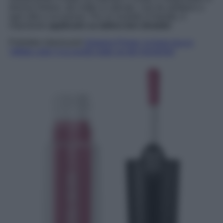
diverse finiture, dal matte al satinato, così da adattarsi a
ogni stile e occasione. Per un risultato d’impatto, è
importante
applicarlo su labbra ben idratate
!
Potrebbe interessarti
Gripping Primer: la base trucco
“effetto colla” è la novità make up del momento!