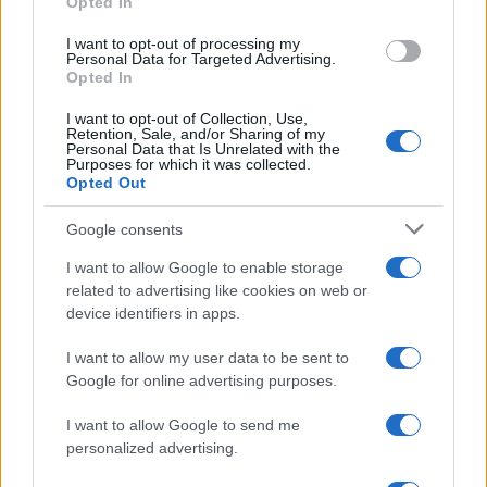
Opted In
grant or deny consent to Google and its third-party tags to
use your data for below specified purposes in below Google
I want to opt-out of processing my
consent section.
Personal Data for Targeted Advertising.
Leggi anche
Opted In
I want to opt-out of Collection, Use,
Retention, Sale, and/or Sharing of my
Viaggi
Personal Data that Is Unrelated with the
Purposes for which it was collected.
Il borgo più spettacolare della
Opted Out
Costa dei Trabocchi conquista
tutti: tra vicoli, panorami e spiagge
Google consents
da sogno
I want to allow Google to enable storage
related to advertising like cookies on web or
Moda
device identifiers in apps.
Samira Lui sfoggia il beach
look perfetto per l’estate:
I want to allow my user data to be sent to
scoprilo qui!
Google for online advertising purposes.
I want to allow Google to send me
Bellezza
personalized advertising.
I profumi marini più