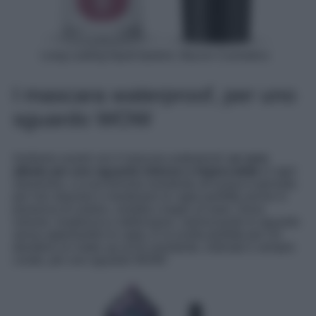
Long Lasting liquid lipstick, Wycon Cosmetics
I mascara waterproof, per uno
sguardo WOW
Andiamo avanti con il mascara waterproof,
un vero
alleato per uno sguardo intenso e impeccabile
in ogni
situazione. La sua formula resistente all’acqua è pensata
per non sbavare e mantenere le ciglia perfette anche in
presenza di sudore, umidità o bagni al mare. Dona
volume, lunghezza e definizione, valorizzando lo sguardo
senza appesantire le ciglia. È la scelta perfetta per chi
desidera un make up occhi resistente, ordinato e sempre
curato, per uno sguardo WOW!