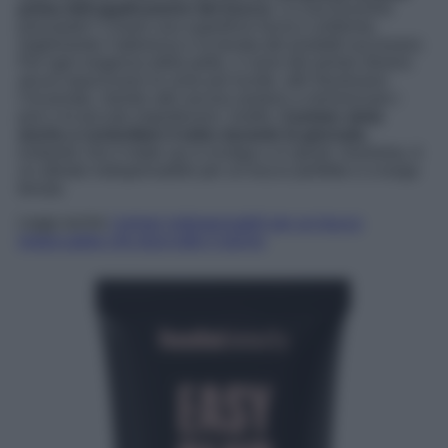
prima dell
‘
applicazione del trucco
. La sua funzione
principale? Creare una superficie liscia e uniforme,
migliorando l’aderenza e la durata dei prodotti successivi.
Per ogni esigenza della pelle, ci sono dei primer diversi:
alcuni opacizzano le zone più lucide, altri illuminano
l’incarnato, mentre altri ancora aiutano a minimizzare i
pori o le piccole imperfezioni. Inoltre,
il primer aiuta
anche a controllare il sebo durante la giornata
,
evitando che il make up si sciolga o si sposti. Insomma, è
un alleato indispensabile per un trucco perfetto e a lunga
tenuta.
Leggi anche
I primer indispensabili per un trucco
impeccabile che dura tutto il giorno