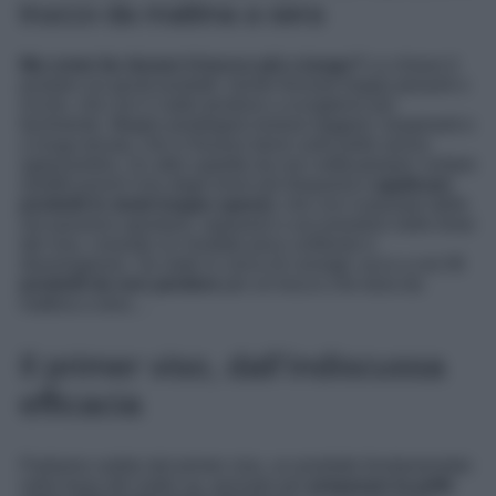
trucco da mattina a sera
Ma come far durare il trucco più a lungo?
La chiave è
puntare sui giusti prodotti: niente formule troppo pesanti o
ricche, che con il caldo tendono a sciogliersi più
facilmente. Meglio prediligere texture leggere, traspiranti e
a lunga tenuta, che si fissano bene sulla pelle senza
appesantirla. Un altro aspetto da non sottovalutare: evitare
stratificazioni! Uno degli errori più frequenti è
applicare
prodotti in strati troppo spessi
, che con il passare delle
ore possono spostarsi, separarsi o accumularsi nelle linee
del viso, creando un risultato poco uniforme e
disomogeneo. Se siete in cerca di consigli, ecco a voi
i 5
prodotti da non perdere
per un trucco che dura da
mattina a sera…
Il primer viso, dall’indiscussa
efficacia
Partiamo subito dal primer viso, un prodotto fondamentale
nella base del make up, pensato per
preparare la pelle