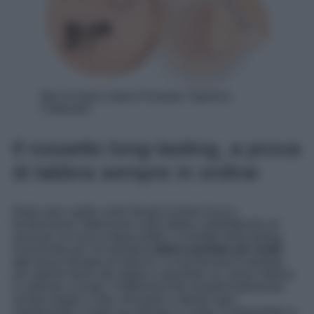
Blur It Cipria Libera Fissante, Sephora
Collection
Il rossetto long-lasting, a prova
di labbra sempre in ordine
Dopo aver capito come fissare la base trucco,
focalizziamo l’attenzione sulle labbra, prediligendo un
must per un trucco impeccabile: il rossetto long-lasting.
Essenziale per chi desidera
labbra perfette per molte
ore
senza bisogno di ritocchi, la sua formula è studiata
per aderire bene alle labbra e garantire un colore intenso
e uniforme a lungo. A differenza dei rossetti tradizionali,
resiste meglio a cibo, bevande e attività varie,
mantenendo il make up ordinato e curato. È disponibile in