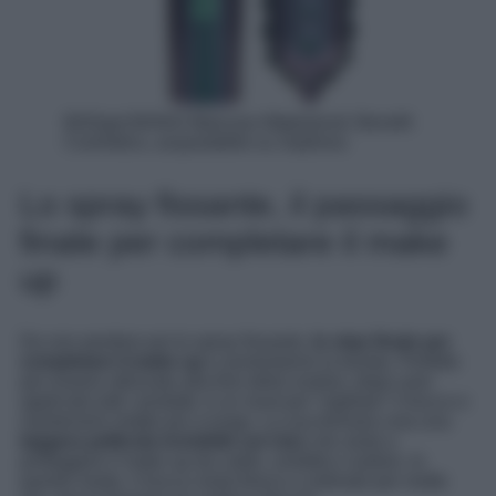
BADgal BANG! Mascara Waterproof, Benefit
Cosmetics, acquistabile su Sephora
Lo spray fissante, il passaggio
finale per completare il make
up
Da non perdere poi lo spray fissante,
lo step finale
per
completare il make up
e aumentarne la durata. Perfetto
per essere utilizzato alla fine della routine, dopo aver
applicato tutti i prodotti, è un must per “sigillare” il trucco e
mantenerlo intatto più a lungo. La sua formula crea una
leggera pellicola invisibile sul viso
che aiuta a
proteggere il make up da caldo, umidità e sudore. In
questo modo, il trucco resta fresco e ordinato per molte