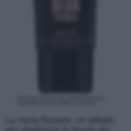
Easy Blur Silicone-Free Smoothing Primer ,
Huda Beauty, acquistabile su Sephora
La cipria fissante, un alleato
per migliorare la tenuta del