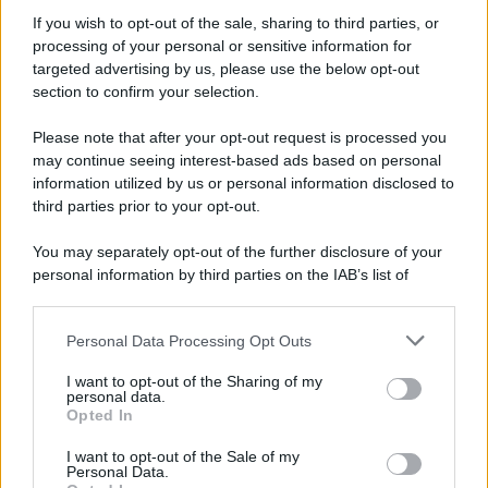
If you wish to opt-out of the sale, sharing to third parties, or
processing of your personal or sensitive information for
targeted advertising by us, please use the below opt-out
section to confirm your selection.
Please note that after your opt-out request is processed you
may continue seeing interest-based ads based on personal
Mist & Fix Spray fissante make-up, Make Up
information utilized by us or personal information disclosed to
For Ever, acquistabile su Sephora
third parties prior to your opt-out.
You may separately opt-out of the further disclosure of your
personal information by third parties on the IAB’s list of
downstream participants.
Personal Data Processing Opt Outs
This information may also be disclosed by us to third parties
on the IAB’s List of Downstream Participants that may further
I want to opt-out of the Sharing of my
disclose it to other third parties.
personal data.
Opted In
Please note that this website/app uses one or more Google
services and may gather and store information including but
I want to opt-out of the Sale of my
Personal Data.
not limited to your visit or usage behaviour. You may click to