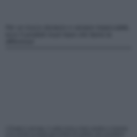
Per un trucco duraturo e sempre impeccabile,
ecco 5 prodotti must have che fanno la
differenza!
L’Estate è arrivata, il caldo inizia a farsi sentire e insieme
a lui anche le prime goccioline di sudore che scendono