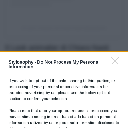
Un post condiviso da Chiara Nasti (@nastilove)
Il Look animalier di Chiara Nasti
Mentre manca sempre meno al parto,
Chiara Nasti
Stylosophy -
Do Not Process My Personal
sfoggia fiera il suo bel pancione su
Instagram
e indossa
Information
un
look audace
che ha colpito i suoi fan. L’influencer
partenopea, che con il suo stile di vita ha da sempre
If you wish to opt-out of the sale, sharing to third parties, or
diviso il pubblico dei social tra chi la sostiene e chi proprio
non la sopporta, ha indossato un
lungo abito leopardato
processing of your personal or sensitive information for
con spalline sottili
e cut-out sulla schiena. Nasti ha
targeted advertising by us, please use the below opt-out
deciso di abbinare questo vestito estivo con
stampa
section to confirm your selection.
animalier
, sempre di grande tendenza e un must have da
avere nel proprio armadio, ad una bellissima borsa
Please note that after your opt-out request is processed you
griffata. Si tratta della
Mini Sardine di Bottega Veneta
,
may continue seeing interest-based ads based on personal
una delle maison di moda più amate dalle Vip di tutto il
mondo, color blu elettrico che costa la bellezza di 2700
information utilized by us or personal information disclosed to
euro. Cosa ne pensate di questo look?