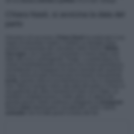
ad una
borsa colorata e griffata
. Ecco tutti i dettagli.
Chiara Nasti, si avvicina la data del
parto
Giovane e di successo,
Chiara Nasti
ha realizzato il suo
sogno di diventare madre e mettere su famiglia dopo
essersi innamorata del calciatore della Seria A
Mattia
Zaccagni
, con il quale è convolata a nozze dopo aver
dato alla luce il primogenito Thiago. La partenopea ha
voluto immediatamente ricercare una nuova gravidanza,
ammettendo su Instagram di averci provato per qualche
mese, prima di poter annunciare di essere nuovamente
incita
, questa volta di una femminuccia che si chiamerà
Dea. Manca sempre meno alla data del parto e Chiara si
sta godendo gli ultimi momenti di relax con il figlio, un
bambino simpaticissimo e molto attivo. In attesa del
grande giorno, Nasti continua a sfoggiare su
Instagram
diversi
look
interessanti e accattivanti, come l’ultimo
animalier
che ha fatto girare la testa alle fan.