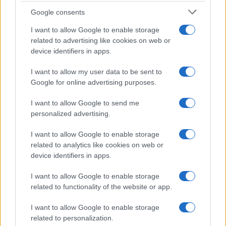
e fare: spiagge, trekking e
luoghi da non perdere
Google consents
I want to allow Google to enable storage
related to advertising like cookies on web or
Moda
device identifiers in apps.
Chiara Ferragni detta tendenza
anche in estate: scopri qui il nuovo
I want to allow my user data to be sent to
must di stagione da indossare con i
tuoi beach look!
Google for online advertising purposes.
I want to allow Google to send me
Bellezza
personalized advertising.
5 scrub corpo fai da te per
I want to allow Google to enable storage
una pelle liscia e levigata a
prova di Estate
related to analytics like cookies on web or
device identifiers in apps.
Casa
I want to allow Google to enable storage
related to functionality of the website or app.
Come organizzare il frigorifero in
estate: 5 consigli per conservare
meglio gli alimenti ed evitare
I want to allow Google to enable storage
sprechi
related to personalization.