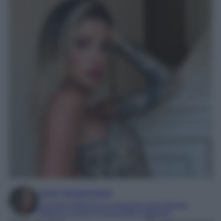
Irene Sangermano
Laureta in letteratura e traduzione interculturale
Esperta in moda e mondo dello spettacolo