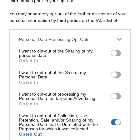
third parties prior to your opt-out.
You may separately opt-out of the further disclosure of your
personal information by third parties on the IAB’s list of
downstream participants.
Personal Data Processing Opt Outs
This information may also be disclosed by us to third parties
on the IAB’s List of Downstream Participants that may further
I want to opt-out of the Sharing of my
disclose it to other third parties.
personal data.
Opted In
Please note that this website/app uses one or more Google
services and may gather and store information including but
I want to opt-out of the Sale of my
Personal Data.
not limited to your visit or usage behaviour. You may click to
Opted In
grant or deny consent to Google and its third-party tags to
use your data for below specified purposes in below Google
I want to opt-out of processing my
consent section.
Personal Data for Targeted Advertising.
Leggi anche
Opted In
I want to opt-out of Collection, Use,
Retention, Sale, and/or Sharing of my
Personal Data that Is Unrelated with the
Viaggi
Purposes for which it was collected.
Opted Out
Isola di Vulcano, cosa vedere