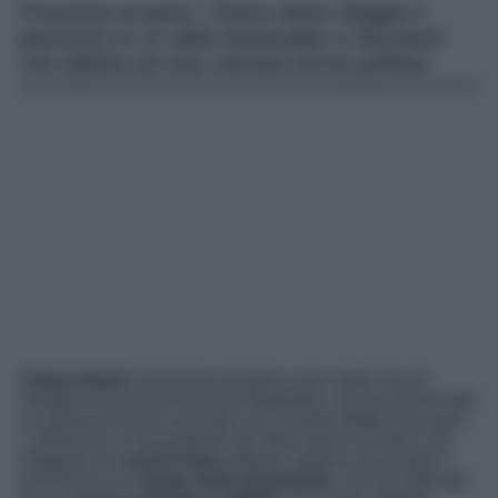
Prossima al parto, Chiara Nasti sfoggia il
pancione in un abito leopardato e fasciante
che abbina ad una colorata borsa griffata.
Chiara Nasti
è prossima al parto e non vede l’ora di
stringere tra le sue braccia la figlioletta, che ha annunciato
si chiamerà Dea in accordo con il marito Mattia Zaccagni.
L’influencer si sta godendo gli ultimi giorni di relax e ha
sfoggiato un
nuovo look
piuttosto audace, fasciando il
pancione in un
lungo abito leopardato
, che ha abbinato