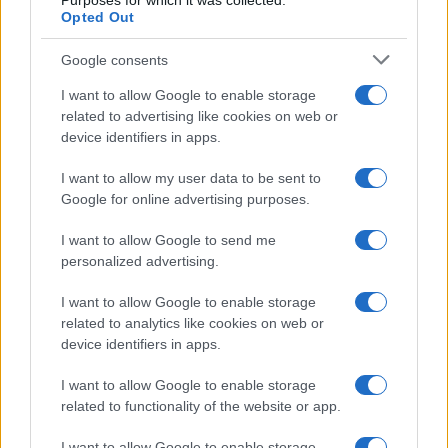
Purposes for which it was collected.
Opted Out
Samira Lui sfoggia il beach
look perfetto per l’estate:
scoprilo qui!
Google consents
I want to allow Google to enable storage
related to advertising like cookies on web or
Bellezza
device identifiers in apps.
I profumi marini più
gettonati dell’Estate 2026,
I want to allow my user data to be sent to
freschi e leggeri
Google for online advertising purposes.
I want to allow Google to send me
Casa
personalized advertising.
Lavanda in vaso sana e
I want to allow Google to enable storage
rigogliosa: non commettere
questi 3 errori
related to analytics like cookies on web or
device identifiers in apps.
Moda
I want to allow Google to enable storage
related to functionality of the website or app.
Emma segue il trend di
stagione: bikini con stampa
animalier ma con un tocco più
I want to allow Google to enable storage