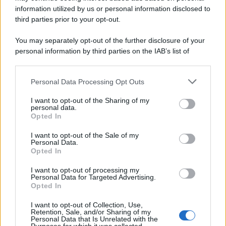
freddo invernale caduto su Roma in questi giorni… Un po’
information utilized by us or personal information disclosed to
meno!
third parties prior to your opt-out.
You may separately opt-out of the further disclosure of your
personal information by third parties on the IAB’s list of
downstream participants.
Personal Data Processing Opt Outs
This information may also be disclosed by us to third parties
on the IAB’s List of Downstream Participants that may further
I want to opt-out of the Sharing of my
disclose it to other third parties.
personal data.
Opted In
Please note that this website/app uses one or more Google
services and may gather and store information including but
I want to opt-out of the Sale of my
Personal Data.
not limited to your visit or usage behaviour. You may click to
Opted In
grant or deny consent to Google and its third-party tags to
use your data for below specified purposes in below Google
I want to opt-out of processing my
consent section.
Personal Data for Targeted Advertising.
Leggi anche
Opted In
I want to opt-out of Collection, Use,
Retention, Sale, and/or Sharing of my
Personal Data that Is Unrelated with the
Moda