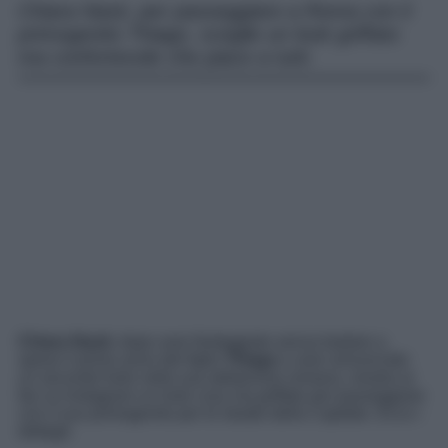
Chiara Nasti, per passeggiare a Roma con il
primogenito Thiago, sceglie un look griffato
ma confortevole che piace a tutti.
Chiara Nasti
, dopo aver festeggiato senza badare a
spese il primo anno del figlio
Thiago
e aver annunciato
un secondo furto nella sua abitazione romana, mostra ai
fan su Instagram un look cozy ma griffato per passeggiare
con il suo primogenito per le strade della Capitale. Ecco i
dettagli.