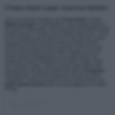
Chiara Nasti super mamma fashion
Non è un periodo semplice per
Chiara Nasti
. Il marito
Mattia Zaccagni
si è infortunato e deve saltare qualche
giornata di campionato, nella speranza di rimettersi presto
e poter tornare in campo con la maglia della Lazio. Come
se non bastasse, pochi giorni fa, la casa dei due è stata
svaligiata da ladri che hanno fatto un bottino di oltre
70mila euro tra beni di lusso e gioielli. I ladri non sono
ancora stati identificati ma Chiara e Mattia cercano di
andare avanti, festeggiando con un party deluxe ed
esagerato il primo compleanno del figlio Thiago. Party
che, neppure a dirlo, è finito al centro delle polemiche,
amaramente criticato dal popolo del web su
Instagram
.
Nel frattempo, cercando di ignorare critiche ed eventi
catastrofici, Chiara si mostra di nuovo nelle vesti di una
super mamma fashion
per una passeggiata con il figlio
Thiago.