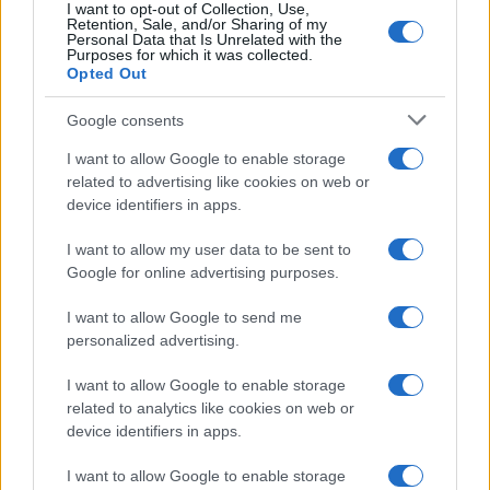
I want to opt-out of Collection, Use,
Retention, Sale, and/or Sharing of my
Personal Data that Is Unrelated with the
Viaggi
Purposes for which it was collected.
Opted Out
Montagna ad agosto: 4
località da non perdere per
una vacanza al fresco
Google consents
I want to allow Google to enable storage
related to advertising like cookies on web or
Viaggi
device identifiers in apps.
Isola di Vulcano, cosa vedere
e fare: spiagge, trekking e
I want to allow my user data to be sent to
luoghi da non perdere
Google for online advertising purposes.
I want to allow Google to send me
Moda
personalized advertising.
Chiara Ferragni detta tendenza
anche in estate: scopri qui il nuovo
I want to allow Google to enable storage
must di stagione da indossare con i
related to analytics like cookies on web or
tuoi beach look!
device identifiers in apps.
I want to allow Google to enable storage
Bellezza