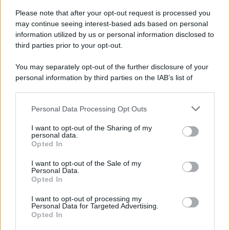
cui si mostra con Aria in braccio mentre girovaga per casa,
Please note that after your opt-out request is processed you
mostrandole le luci appese in salotto, il maestoso albero
may continue seeing interest-based ads based on personal
che farebbe invidia alla più curata delle vetrine a tema, e
tutti i decori che ha pensato per rendere unico il primo
information utilized by us or personal information disclosed to
natale della sua amata figlioletta.
third parties prior to your opt-out.
You may separately opt-out of the further disclosure of your
personal information by third parties on the IAB’s list of
downstream participants.
Personal Data Processing Opt Outs
This information may also be disclosed by us to third parties
on the IAB’s List of Downstream Participants that may further
I want to opt-out of the Sharing of my
disclose it to other third parties.
personal data.
Opted In
Please note that this website/app uses one or more Google
services and may gather and store information including but
I want to opt-out of the Sale of my
Personal Data.
not limited to your visit or usage behaviour. You may click to
Opted In
grant or deny consent to Google and its third-party tags to
use your data for below specified purposes in below Google
I want to opt-out of processing my
consent section.
Personal Data for Targeted Advertising.
Leggi anche
Opted In