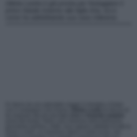
Diletta Leotta è già pronta per festeggiare il
primo Natale insieme alla figlia Aria, ecco
come ha addobbatola sua casa milanese.
Di ritorno da uno splendido viaggio in famiglia a Dubai
con il compagno Loris Karius,
Diletta Leotta
ha deciso di
far respirare alla piccola figlia
Aria
le
festività natalizie
prima del tempo. Nella casa milanese della bellissima
giornalista sportiva, infatti, sono apparsi addobbi di tutte le
forme e colori, un maestoso albero e tante lucine, che