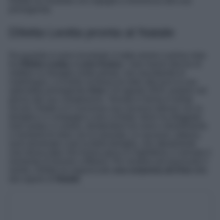
Diletta ha mostrato con orgoglio e tenerezza alla sua
primogenita.
Diletta Leotta pronta al Natale
Da quando si sono incontrati, è stato amore a prima vista
tra
Diletta Leotta
e
Loris Karius
. I due hanno deciso di
mettere su famiglia molto presto, non ascoltando le
malelingue, e la bella siciliana ha dato alla luce la sua
splendida primogenita
Aria
il 16 agosto 2023, proprio nel
giorno del suo compleanno. Tornata in forma in tempi
record, Diletta si è concessa una vacanza deluxe con la
famiglia e il compagno Loris a Dubai, dove ha sfoggiato
look audaci e costosi, dividendosi tra cene e divertimento
e momenti di relax con la neonata. Le vacanze, tuttavia,
sono terminate e per la bella famiglia, che attualmente
vive divisa dato che Karius gioca in Inghilterra, è arrivato il
momento di tornare a Milano. Per rendere più piacevole il
rientro, Diletta ha organizzato
una sorpresa ad Aria
tutta
dal sapore di
Natale
.