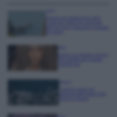
Viaggi
Il borgo più spettacolare della
Costa dei Trabocchi conquista
tutti: tra vicoli, panorami e spiagge
da sogno
Moda
Samira Lui sfoggia il beach
look perfetto per l’estate:
scoprilo qui!
Bellezza
I profumi marini più
gettonati dell’Estate 2026,
freschi e leggeri
Casa