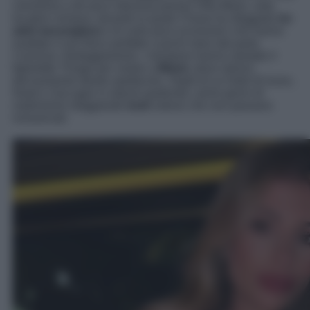
cerimonia a dir poco sfarzosa presso Villa Miani, nota
location romana, durante la quale Chiara ha sfoggiato
tre
abiti meravigliosi
e di certo poco economici che hanno
esaltato il suo fisico perfetto a pochi mesi dal parto.
Conclusi i festeggiamenti, i neosposi hanno salutato il
figlioletto Thiago per volare a
Miami
, dove stanno
decisamente dando spettacolo. Ospiti di un hotel di lusso,
Nasti e Zaccagni si stanno godendo i primi giorni di
matrimonio sfoggiando
look
estrosi che non passano
inosservati.