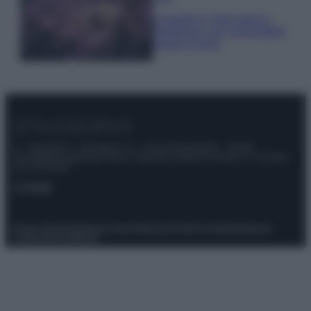
Lavanda in vaso sana e
rigogliosa: non commettere
questi 3 errori
© – Stylosophy – Anicaflash S.r.l. – P.Iva 01816001000 – Testata
Giornalistica registrata presso il Tribunale ordinario di Roma, n° 111/2022
del 21/07/2022
Contatti
Privacy Policy
Preferenze privacy
Mappa del sito
Chi siamo
Redazione
Codice Etico
Pubblicità