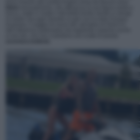
firma insieme alla sorella Angela ormai da diverso anno.
Bikini
sensualissimo, che abbraccia la sua figura snella e
tonica, mette in risalto il décolleté
tornito mentre si stringe
al marito Zaccagni durante un giro con la moto d’acqua.
Insomma, il viaggio di nozze del calciatore di Serie A e
dell’influencer partenopea sta regalando sorprese anche
ai loro fan, che non si perdono uno scatto di questa
avventura bollente
.