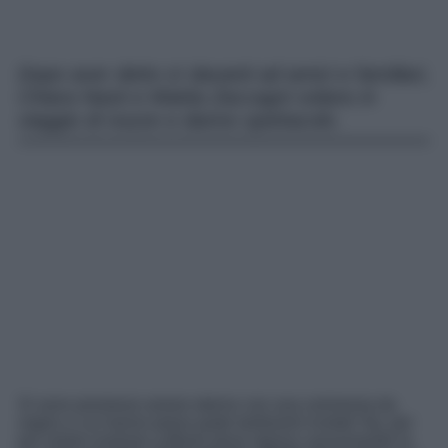
Dopo aver detto sì davanti ad amici e familiari,
Chiara Nasti e Mattia Zaccagni volano in
viaggio di nozze e danno spettacolo.
Si sono promessi amore eterno con una cerimonia da
sogno a cui hanno preso parte tantissimi invitati Vip, per
poi volare insieme a Miami dove stanno consumando la