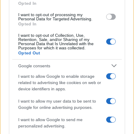
Opted In
grant or deny consent to Google and its third-party tags to
use your data for below specified purposes in below Google
I want to opt-out of processing my
consent section.
Personal Data for Targeted Advertising.
Opted In
I want to opt-out of Collection, Use,
Retention, Sale, and/or Sharing of my
Personal Data that Is Unrelated with the
Purposes for which it was collected.
Opted Out
Google consents
I want to allow Google to enable storage
related to advertising like cookies on web or
device identifiers in apps.
I want to allow my user data to be sent to
Google for online advertising purposes.
I want to allow Google to send me
personalized advertising.