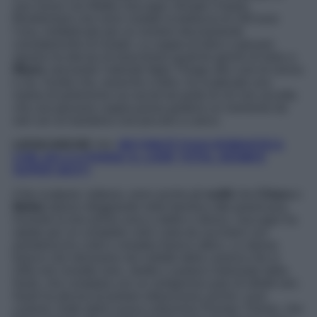
sue nozze con Mattia Zaccagni, firmate Chanel.
Bomboniere che sono costate la bellezza di 100 euro
l’una, moltiplicato per un numero decisamente
considerevole di invitati. La coppia di dolci e giovani
sposini ha deciso di trascorrere qualche giorno di relax a
Miami
, lasciando l’adorato figlio Thiago alle cure di nonna
e zia. Scelta che, neanche a dirlo, ha scatenato una
marea di polemiche sui social da parte di chi non accetta
che una giovane coppia possa godersi un momento da
soli con un bambino così piccolo a carico.
LEGGI ANCHE >>>
BEYONCÉ FUGA ROMANTICA
CON JAY-Z A PARIGI: IL LOOK TOTAL DENIM È
SUPER SEXY!
A far scalpore, tuttavia, sono anche gli
outfit
che
Chiara
e
Mattia
stanno sfoggiando nella famosa città americana.
Durante la loro prima cena a stelle e strisce, Zaccagni ha
optato per un completo color carta da zucchero con
pantaloncino corto e sneaker bianco ottico. Lo stesso
bianco che ritroviamo nel colletto della camicia che si
infila nel corsetto nero, stretto e audace indossato dalla
Nasti, che completa con un vertiginoso paio di stiletti neri.
Nasti ha deciso di portare oltreoceano anche i suoi
costumi, frutto della nuova collezione Plumee Theree, che