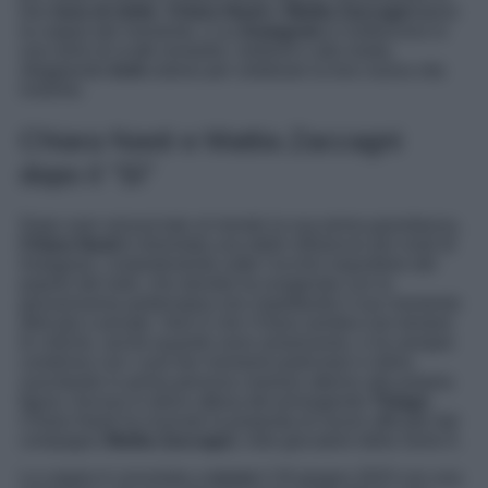
loro
luna di miele
.
Chiara Nasti
e
Mattia Zaccagni s
ono
la coppia del momento, e su
Instagram
si esibiscono in
una serie di scatti romantici, bollenti e alla moda,
sfoggiando
look
estrosi per celebrare la loro nuova vita
insieme.
Chiara Nasti e Mattia Zaccagni
dopo il “Sì”
Dopo aver annunciato al mondo la sua prima gravidanza,
Chiara Nasti
è diventata una delle influencer più virali di
Instagram, costantemente sotto l’occhio inquisitore del
popolo del web, che talvolta ha esagerato con la
giovanissima partenopea non rispettando il suo momento
delicato e privato. Vero è che Chiara sembra non temere
le critiche, anche quando sono amarissime, e ha sempre
condiviso con i suoi fan momenti particolari e intimi,
suscitando in prima persona clamore attorno alla propria
figura. Ancora in dolce attesa del primogenito
Thiago
,
Chiara Nasti ha ricevuto la proposta di nozze ufficiale dal
compagno
Mattia Zaccagni
, noto giocatore della Serie A.
La coppia è convolata a
nozze
il 20 giugno 2023 con una