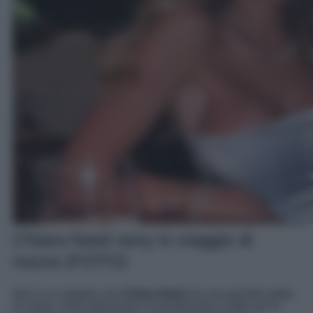
Chiara Nasti sexy in viaggio di
nozze (FOTO)
Non è un segreto che
Chiara Nasti
sia una grande patita
di moda, come dimostrano le bomboniere scelte per le