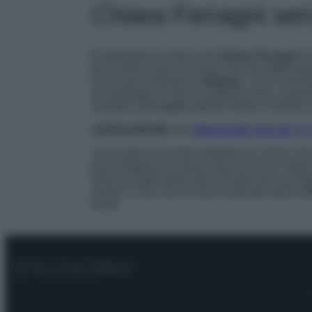
Chiara Ferragni sen
È abbastanza chiaro che
Chiara Ferragni
no
per il semi-nudo sui social, ma che abbia dec
scusa per mostrarsi in
lingerie
. Così, la bio
accompagna le star da qualche anno, posand
svestita, sulla
neve
mentre Fedez è intento a
LEGGI ANCHE >>>
GIULIA DE LELLIS, I
Uno scatto che è decisamente un cliché, che
poca eleganza di alcuni Vip da social. Nulla 
mezzo al gelo delle Alpi Svizzere per acchiapp
conto. E così i fan si sono scatenati sotto la
f
trend.