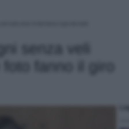
eli sulla neve: le foto fanno il giro del web!
ni senza veli
 foto fanno il giro
Le