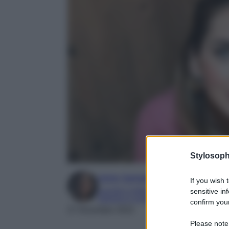
Stylosoph
Irene Sangermano
If you wish 
Laureta in letteratura e traduzione interc
sensitive in
Esperta in moda e mondo dello spettaco
confirm your
27 Dicembre 2022
Please note