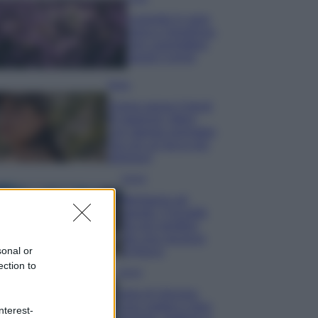
Lavanda in vaso
sana e rigogliosa:
non commettere
questi 3 errori
Moda
Emma segue il trend
di stagione: bikini
con stampa animalier
ma con un tocco più
glamour!
Viaggi
Montagna ad
agosto: 4 località
da non perdere
per una vacanza
sonal or
al fresco
ection to
Viaggi
Isola di Vulcano,
cosa vedere e fare:
nterest-