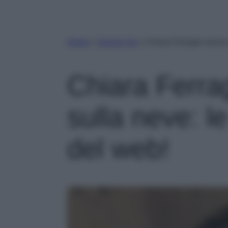
Home
»
Gossip Vip
»
Chiara Ferragni senza v
Chiara Ferrag
sulla neve: le
del web!