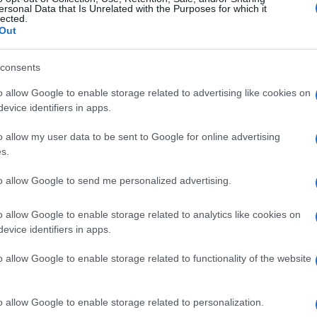
ersonal Data that Is Unrelated with the Purposes for which it
lected.
Out
consents
o allow Google to enable storage related to advertising like cookies on
evice identifiers in apps.
o allow my user data to be sent to Google for online advertising
s.
le star del web che si denudano sulla
neve
, apparendo in
le Alpi Svizzere, dove è volata insieme a Fedez e a
to allow Google to send me personalized advertising.
foto dell’influencer di Cremona, tuttavia, non piacciono:
 di lei attraverso il proprio corpo.
o allow Google to enable storage related to analytics like cookies on
evice identifiers in apps.
Fedez, che magico Natale
o allow Google to enable storage related to functionality of the website
agram
ha deciso di festeggiare il Natale in modo poco
ore di fritto in casa e la mezzanotte per scartare i regali
o allow Google to enable storage related to personalization.
di
Fedez
e
Chiara Ferragni
, che hanno coinvolto la