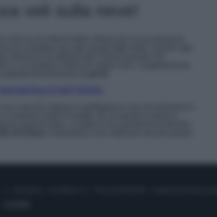
za veli sulla neve!
n solo se ne infischi delle critiche per la sua passione
iso di contrattaccare agli assalti degli hater, usando ogni
nda influencer ha abbracciato il trend assurdo che
o in un semplice intimo di cotone nero, completamente
 palparle teneramente il
Lato B
.
L SUO NATALE È HOT (FOTO)
 non crea più neppure il pettegolezzo ma che dimostra la
in contrario contro la nudità, ma se questa è posta in
are qualche likes, si tratta di una questione di tutt’altro
oto di Chiara
, invitandola a non replicare mai più questo
© – Stylosophy – Anicaflash S.r.l. – P.Iva 01816001000 – Testata Giornalistica reg
Contatti