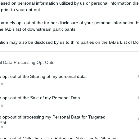
ased on personal information utilized by us or personal information dis
 prior to your opt-out.
rately opt-out of the further disclosure of your personal information by
he IAB’s list of downstream participants.
tion may also be disclosed by us to third parties on the IAB’s List of 
 that may further disclose it to other third parties.
 that this website/app uses one or more Google services and may gath
l Data Processing Opt Outs
including but not limited to your visit or usage behaviour. You may click 
 to Google and its third-party tags to use your data for below specifi
o opt-out of the Sharing of my personal data.
ogle consent section.
vizzera per Natale e la bionda influencer
In
a neve.
o opt-out of the Sale of my Personal Data.
In
to opt-out of processing my Personal Data for Targeted
ing.
In
o opt-out of Collection, Use, Retention, Sale, and/or Sharing