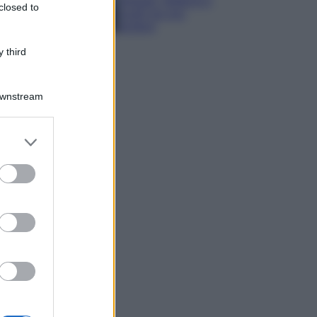
spiagge, trekking e
closed to
luoghi da non
perdere
 third
Downstream
er and store
to grant or
ed purposes