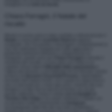
Instagram e un
look da favola
.
Chiara Ferragni, il Natale del
riscatto
Mentre lo scorso anno è stata costretta a ridimensionare il
Natale
a causa dello
scandalo Balocco
appena
scoppiato, che l’ha portata a stravolgere completamente la
sua vita vedendosi indagata per truffa aggravata e
perdendo tantissimi followers e collaborazioni su
Instagram, questo anno per
Chiara Ferragni
è arrivato il
momento del riscatto. La love story con Fedez è un
capitolo chiuso dopo
l’ufficialità della separazione
e
l’attesa del divorzio, e nel frattempo lei ha ritrovato l’amore
al fianco di
Giovanni Tronchetti Provera
, imprenditore
ed erede dell’impero Pirelli, con il quale fa coppia fissa e
non si nasconde più. Come ogni anno, insieme alla sua
famiglia e ai figli che ha deciso di tenere con sé per
queste settimane, Chiara è volata
con la famiglia in
Trentino Alto Adige
e ha voluto celebrare il Natale con
un pensiero molto commovente su
Instagram
,
accompagnato dalle foto del suo look scintillante e
perfetto per questa occasione. Ecco la foto e i dettagli.