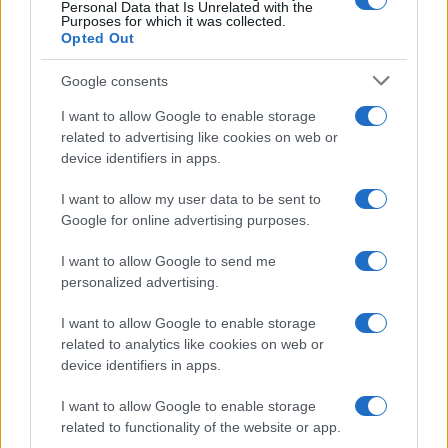
Personal Data that Is Unrelated with the
Casa
Purposes for which it was collected.
Opted Out
Dove posizionare il divano
secondo il Feng Shui: gli
errori da evitare
Google consents
I want to allow Google to enable storage
related to advertising like cookies on web or
Moda
device identifiers in apps.
Chiara Ferragni, più bella
che mai: al naturale e senza
I want to allow my user data to be sent to
make up VIDEO
Google for online advertising purposes.
I want to allow Google to send me
Viaggi
personalized advertising.
Il borgo più spettacolare della
Costa dei Trabocchi conquista
I want to allow Google to enable storage
tutti: tra vicoli, panorami e spiagge
related to analytics like cookies on web or
da sogno
device identifiers in apps.
I want to allow Google to enable storage
Moda
related to functionality of the website or app.
Samira Lui sfoggia il beach