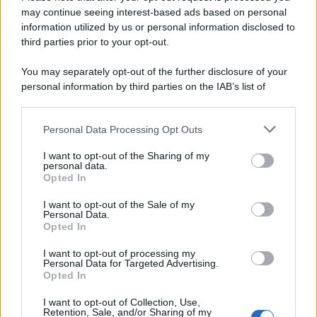
may continue seeing interest-based ads based on personal
Un post condiviso da Chiara Ferragni ✨ (@chiaraferragni)
information utilized by us or personal information disclosed to
third parties prior to your opt-out.
You may separately opt-out of the further disclosure of your
personal information by third parties on the IAB’s list of
downstream participants.
Personal Data Processing Opt Outs
This information may also be disclosed by us to third parties
on the IAB’s List of Downstream Participants that may further
I want to opt-out of the Sharing of my
disclose it to other third parties.
personal data.
Opted In
Please note that this website/app uses one or more Google
services and may gather and store information including but
I want to opt-out of the Sale of my
Personal Data.
not limited to your visit or usage behaviour. You may click to
Opted In
grant or deny consent to Google and its third-party tags to
use your data for below specified purposes in below Google
I want to opt-out of processing my
consent section.
Personal Data for Targeted Advertising.
Leggi anche
Opted In
I want to opt-out of Collection, Use,
Retention, Sale, and/or Sharing of my