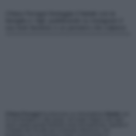
Chiara Ferragni festeggia il Natale con la
famiglia e i figli, pubblicando su Instagram il
suo look favoloso e un pensiero che colpisce.
Chiara Ferragni
ha trascorso un meraviglioso
Natale
con
la sua famiglia in alta quota, nel luogo magico che ogni
anno ospita queste festività come da tradizione. Questo è
il Natale del riscatto per la bionda influencer, che
festeggia con un pensiero molto commovente su