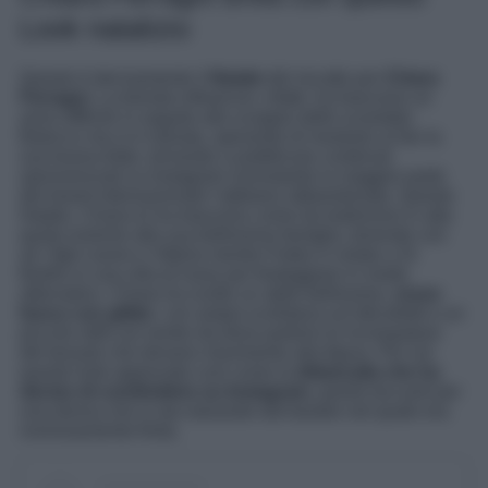
Look natalizio
Questo è decisamente il
Natale
del riscatto per
Chiara
Ferragni
. La bionda influencer, infatti, ha trascorso un
anno difficile in seguito allo scoppio dello scandalo
Balocco ma si è rialzata, sperando di mostrare ai fan la
sua buona fede, tornando a pubblicare contenuti
sponsorizzati su Instagram nonostante la maggior parte
dei brand internazionale l’abbiano abbandonata. Questo
Natale, Chiara lo ha trascorso come da tradizione in alta
quota insieme alla sua bellissima famiglia, tenendo con
sé i figli Leone e Vittoria mentre Fedez è volato a St
Barths in una villa di lusso per festeggiare in modo
alternativo. Chiara ha scelto un abito bellissimo,
rosso
fuoco con glitter
, con ampia scollatura sul décolleté e un
piccolo oblò sul ventre da dove partono le increspature
del tessuto che donano movimento alla figura. Per noi
questo look approvato così come la
didascalia che ha
deciso di condividere su Instagram
, parole toccanti per
una donna che si sta rialzando dal baratro nel quale era
rovinosamente finita.