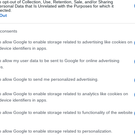
o opt-out of Collection, Use, Retention, Sale, and/or Sharing
ersonal Data that Is Unrelated with the Purposes for which it
lected.
Out
consents
o allow Google to enable storage related to advertising like cookies on
evice identifiers in apps.
o allow my user data to be sent to Google for online advertising
s.
to allow Google to send me personalized advertising.
o allow Google to enable storage related to analytics like cookies on
evice identifiers in apps.
overa
fanno sul serio e non si nascondono più neppure
 ritrovato il sorriso e c’è chi mormora che sia già in dolce
o allow Google to enable storage related to functionality of the website
r mettere a tacere i pettegolezzi sulla
gravidanza
, sfoggia
 tutto
.
o allow Google to enable storage related to personalization.