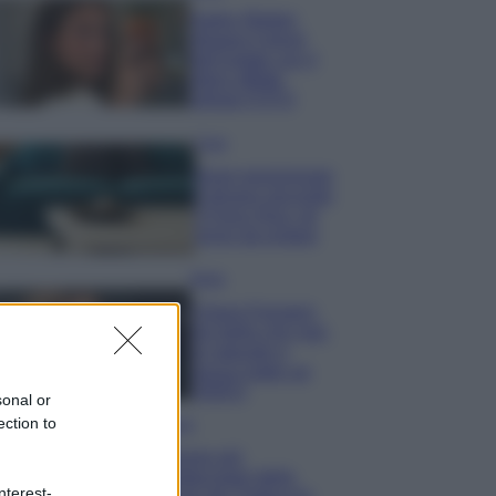
Hailey Bieber
sfoggia il trend
dell’estate con il
bikini effetto
velluto FOTO
Casa
Dove posizionare
il divano secondo
il Feng Shui: gli
errori da evitare
Moda
Chiara Ferragni,
più bella che mai:
al naturale e
senza make up
VIDEO
sonal or
ection to
Viaggi
Il borgo più
spettacolare della
nterest-