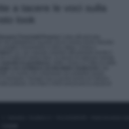
e a tacere le voci sulla
sto look
iovanni Tronchetti Provera
è stata ufficializzata,
ro dei pettegolezzi quando alcuni rumors hanno riportato
lia sarebbe nuovamente in dolce attesa. Chiara e
nitori?
Lei, non volendo smentire ufficialmente tramite il
e si tratta di notizie false, ha deciso di replicare usando
r
smentire la gravidanza
, infatti, Chiara si è fatta un selfie
rigio con scollatura sul décolleté e bottoncini,
che
piatto, un ventre che certamente non potrebbe essere
 il momento, Ferragni non è incinta anche se Fabrizio
ite profezie, che entro il 2025 annuncerà la nascita di
© – Stylosophy – Anicaflash S.r.l. – P.Iva 01816001000 – Testata Giornalistica reg
Contatti