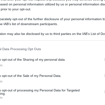
ulturale
ased on personal information utilized by us or personal information dis
lo
 prior to your opt-out.
Lettura: 2 minuti
rately opt-out of the further disclosure of your personal information by
he IAB’s list of downstream participants.
tion may also be disclosed by us to third parties on the IAB’s List of 
 that may further disclose it to other third parties.
 that this website/app uses one or more Google services and may gath
l Data Processing Opt Outs
including but not limited to your visit or usage behaviour. You may click 
 to Google and its third-party tags to use your data for below specifi
o opt-out of the Sharing of my personal data.
ogle consent section.
In
o opt-out of the Sale of my Personal Data.
In
a che l’influencer sia in attesa di un bebè da
to opt-out of processing my Personal Data for Targeted
ing.
acere tutti.
In