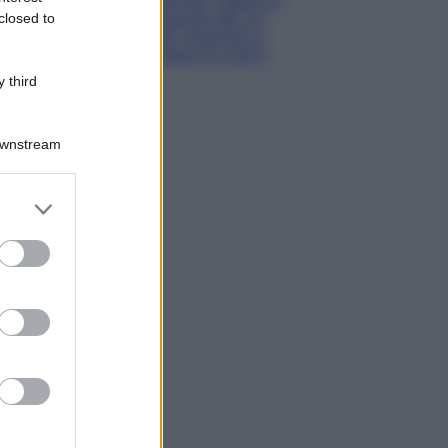
Costa dei Trabocchi
closed to
conquista tutti: tra
vicoli, panorami e
spiagge da sogno
 third
Downstream
er and store
to grant or
ed purposes