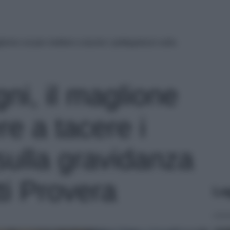
lione cut per mettere a tacere i pettegolezzi sulla
ni, il maglione
re a tacere i
sulla gravidanza
ti Provera
Le