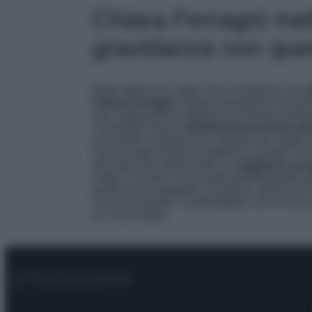
Chiara Ferragni mett
gravidanza con que
Nelle ultime ore, dopo che la relazione con
G
Chiara Ferragni
è finita nuovamente al cent
che l’imprenditrice digitale più famosa d’Ita
Tronchetti Provera
diventeranno presto ge
suo profilo Instagram ma volendo far capire ch
il suo campo d’azione preferito: la moda. Pe
allo specchio indossando un
maglione cut g
mette in mostra il suo ventre perfettamente 
quello di una gestante. Insomma, almeno per
Corona è pronto a scommettere, con le sue sol
un nuovo bebè.