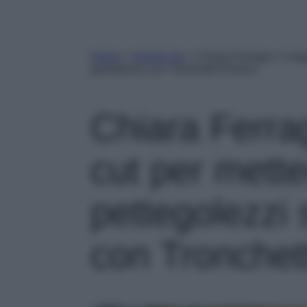
Home
»
Gossip Vip
»
Chiara Ferragni, il mag
gravidanza con Tronchetti Provera
Chiara Ferrag
cut per mette
pettegolezzi 
con Tronchet