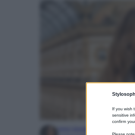
Stylosoph
If you wish 
sensitive in
confirm your
Irene Sangermano
Please note