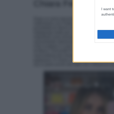
Chiara Ferragni è i
I want t
authenti
Dopo un anno davvero difficile per lei, segna
matrimonio con Fedez, con il quale si apprest
possibilità di ritorno di fiamma,
Chiara Ferrag
impegnata molto per ristabilire la propria i
importanti sono tornati a collaborare con lei
nuovamente interessati ai suoi consigli e ad o
A far scaldare il cuore di Chiara c’è anche 
di Marco Tronchetti Provera nonché erede dell
nascondono più mostrandosi anche pubblicame
paparazzi. È chiaro che questo nuovo amore si
ora si parla anche del fatto che l’influence