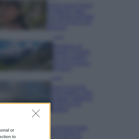
Emma segue il trend
di stagione: bikini
con stampa animalier
ma con un tocco più
glamour!
Viaggi
Montagna ad
agosto: 4 località
da non perdere
per una vacanza
al fresco
Viaggi
Isola di Vulcano,
cosa vedere e fare:
spiagge, trekking e
luoghi da non
perdere
Moda
Chiara Ferragni detta
sonal or
tendenza anche in
ection to