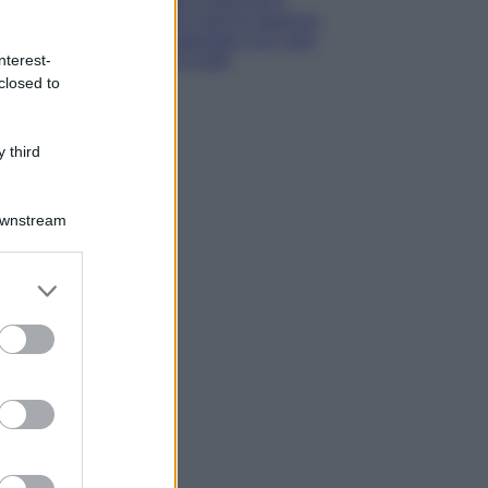
estate: scopri qui il
nuovo must di stagione
da indossare con i tuoi
beach look!
nterest-
closed to
 third
Downstream
er and store
to grant or
ed purposes