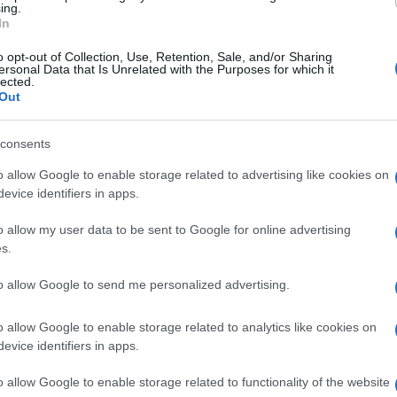
ing.
In
o opt-out of Collection, Use, Retention, Sale, and/or Sharing
ersonal Data that Is Unrelated with the Purposes for which it
lected.
Out
consents
o allow Google to enable storage related to advertising like cookies on
evice identifiers in apps.
o allow my user data to be sent to Google for online advertising
s.
 mai. La sorella minore di Belen è una delle influencer
to allow Google to send me personalized advertising.
accessori, grazie al suo corpo meraviglioso e alla
i
look
più sensuali. Su Instagram, Cecilia ha pubblicato
cisamente alzato la temperatura, indossando
l’accessorio
o allow Google to enable storage related to analytics like cookies on
e Vip. Ecco di cosa si tratta.
evice identifiers in apps.
o allow Google to enable storage related to functionality of the website
sempre più sexy