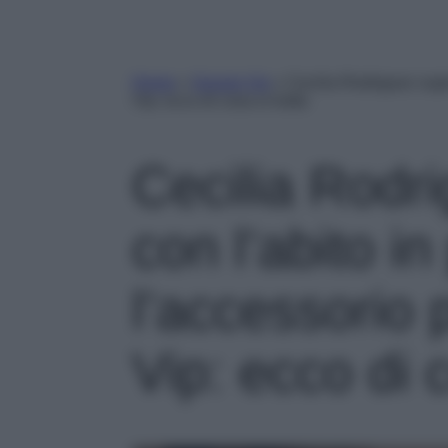
Home
»
Gossip Vip
»
Cecilia Rodriguez super
Vip: ecco di cosa si tratta
Cecilia Rodr
con l’abito in
l’accessorio 
Vip: ecco di c