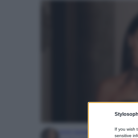
Stylosoph
If you wish 
Irene Sangermano
sensitive in