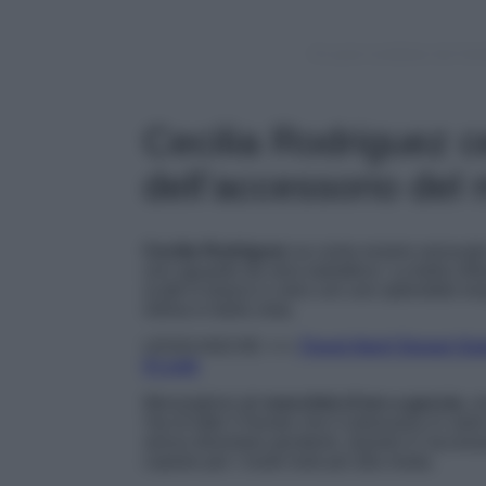
Un post condiviso da Cec
Cecilia Rodriguez c
dell’accessorio de
Cecilia Rodriguez
sa come essere sensuale 
uno sguardo da vera seduttrice. La bella inf
scatti in bianco e nero con uno splendido lon
intima in bella vista.
LEGGI ANCHE >>>
Trend Alert! Demet Ozd
il Look
Meravigliosi gli
orecchini d’oro a goccia
, u
Vip di tutte il mondo che li indossano in varie
senza diventare pendenti. Questo è l’access
copiare per i nostri look più alla moda.