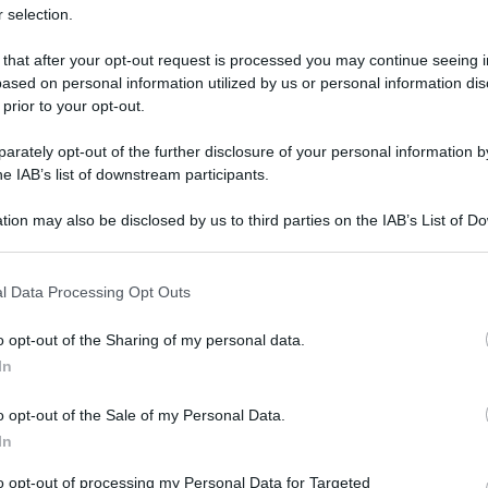
ulturale
 selection.
lo
Lettura: 2 minuti
 that after your opt-out request is processed you may continue seeing i
ased on personal information utilized by us or personal information dis
 prior to your opt-out.
rately opt-out of the further disclosure of your personal information by
he IAB’s list of downstream participants.
tion may also be disclosed by us to third parties on the IAB’s List of 
 that may further disclose it to other third parties.
 that this website/app uses one or more Google services and may gath
l Data Processing Opt Outs
including but not limited to your visit or usage behaviour. You may click 
 to Google and its third-party tags to use your data for below specifi
o opt-out of the Sharing of my personal data.
ogle consent section.
In
 nuove foto in bianco e nero pubblicate su
non deve mancare.
o opt-out of the Sale of my Personal Data.
In
to opt-out of processing my Personal Data for Targeted