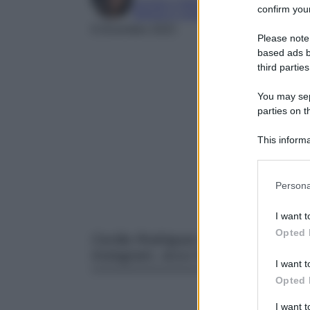
Laureta in letteratura e traduzione interc
confirm your
Esperta in moda e mondo dello spettaco
6 Dicembre 2023
Please note
based ads b
third parties
You may sepa
parties on t
This informa
Participants
Please note
Persona
information 
deny consent
I want t
in below Go
Opted 
Cecilia Rodriguez è splendida nelle
Instagram, ecco l’accessorio che 
I want t
Opted 
I want 