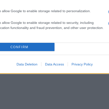
o allow Google to enable storage related to personalization.
eciso di chiedere a
Cecilia Rodriguez
di sposarlo e la
vedono l’ora di vedere la bellissima argentina in abito
sere ormai slittata all’estate del 2024, e si mormora che
o allow Google to enable storage related to security, including
mpo convolando al più presto a nozze con Elio Lorenzoni,
cation functionality and fraud prevention, and other user protection.
sexy su
Instagram
con un
look
che ha lasciato tutti senza
ni scatti in bianco e nero, con un make-up sofisticato, in
erendo ai fan che quello potrebbe essere il suo nuovo
ù in voga del momento
, ecco di cosa si tratta.
CONFIRM
Data Deletion
Data Access
Privacy Policy