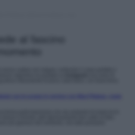
ilia Rodriguez (@chechurodriguez_real)
ede al fascino
l momento
senza cadere nel volgare, esibendo il corpo perfetto e
luencer argentina ha postato su
Instagram
una serie di
g dress interamente di pizzo, total black, con biancheria
emir con le scarpe in vernice con Maxi Plateau, copia
na forma particolarissima che sta andando di moda tra le
 misure e formati, tutti rigorosamente ben saldi al lobo,
orio più glamour del momento, che tutte possiamo