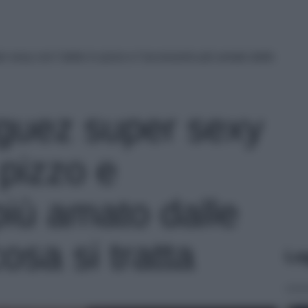
 sexy con l’abito in pizzo e l’accessorio più amato dalle
iguez super sexy
 pizzo e
più amato dalle
osa si tratta
Le