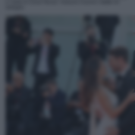
e l’abito di Zuhair Murad. Vediamo insieme il
look
nel
dettaglio.