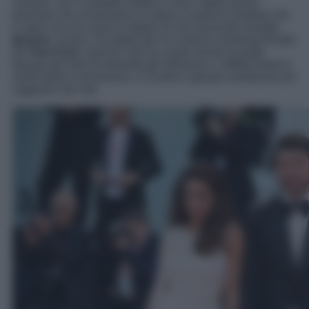
romano, con il corpetto stretto in vita e applicazioni
preziose che richiamano la natura, la gonna morbida che
si apre con uno spacco degno di una sensuale Vestale.
Ignazio
, invece, ha optato per un classico smoking firmato
da
Tom Ford
, marchio che ha curato anche la parte
beauty del look di entrambi gli influencer. L’effetto finale è
molto bello e armonioso, e Cecilia e Ignazio sembrano più
raggianti che mai.