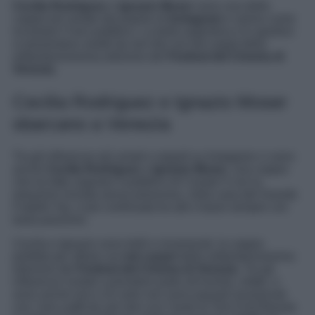
Cecilia Rodriguez
e
Ignazio Moser
sono una delle
coppie più amate dal popolo di
Instagram
e sanno come
incantare il loro pubblico. La bella argentina e lo sportivo
si presentano vestiti da veri divi sul red carpet della
settantanovesima edizione del
Festival del Cinema di
Venezia
.
Cecilia Rodriguez e Ignazio Moser
sbarcano a Venezia
Tra gli influencer più amati e seguiti su Instagram ci sono
anche
Cecilia Rodriguez
e
Ignazio Moser
, una coppia
che ha fatto sognare il pubblico di Canale 5 con la
relazione iniziata senza preavviso, nella casa del Grande
Fratello Vip, e poi continuata tra alti e bassi sempre con
tanta passione.
Cecilia e Ignazio sono belli e innamorati, la coppia
perfetta per sfilare sul
red carpet
della settantanovesima
edizione del
Festival del Cinema di Venezia
. Tra gli
influencer invitati a prendere parte all’evento, infatti, ci
sono anche loro e di certo non sono passati inosservati
con i loro outfit da veri divi con l’aiuto di Tom Ford Beauty