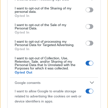
on the IAB’s List of Downstream Participants that may further
I want to opt-out of the Sharing of my
disclose it to other third parties.
personal data.
Opted In
Please note that this website/app uses one or more Google
services and may gather and store information including but
I want to opt-out of the Sale of my
Personal Data.
not limited to your visit or usage behaviour. You may click to
Opted In
grant or deny consent to Google and its third-party tags to
use your data for below specified purposes in below Google
I want to opt-out of processing my
consent section.
Personal Data for Targeted Advertising.
Opted In
I want to opt-out of Collection, Use,
Retention, Sale, and/or Sharing of my
Personal Data that Is Unrelated with the
Purposes for which it was collected.
Opted Out
Google consents
I want to allow Google to enable storage
related to advertising like cookies on web or
device identifiers in apps.