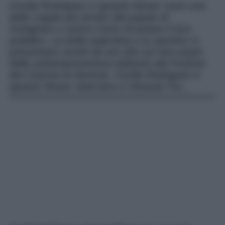
Cecilia Rodriguez e Ignazio Moser sono una
delle coppie più amate dal popolo di
Instagram e sanno come incantare il loro
pubblico. La bella argentina e lo sportivo si
presentano vestiti da veri divi sul red carpet
della settantanovesima edizione del Festival
del Cinema di Venezia. Cecilia Rodriguez e
Ignazio Moser sbarcano a Venezia Tra…