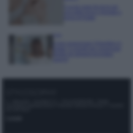
5 scrub corpo fai da te per
una pelle liscia e levigata a
prova di Estate
Casa
Come organizzare il frigorifero in
estate: 5 consigli per conservare
meglio gli alimenti ed evitare
sprechi
© – Stylosophy – Anicaflash S.r.l. – P.Iva 01816001000 – Testata
Giornalistica registrata presso il Tribunale ordinario di Roma, n° 111/2022
del 21/07/2022
Contatti