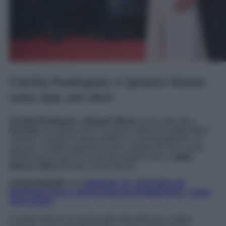
Cecilia Rodriguez e Ignazio Moser
sono due veri divi!
Cecilia Rodriguez
e
Ignazio Moser
sono sbarcati a
Venezia
ma questa non è la prima volta che partecipano
insieme a questo evento artistico e cinematografico. In
passato, la bella argentina aveva optato per oro e nero,
mentre quest’anno si è lasciata sedurre da un
abito
bianco ottico
firmato Zuhair Murad.
LEGGI ANCHE >>>
VENEZIA 79, STEFANO DE
MARTINO SFILA SENZA BELEN RODRIGUEZ: COSA
SUCCEDE?
Il vestito strizza un occhio allo stile ellenico e antico