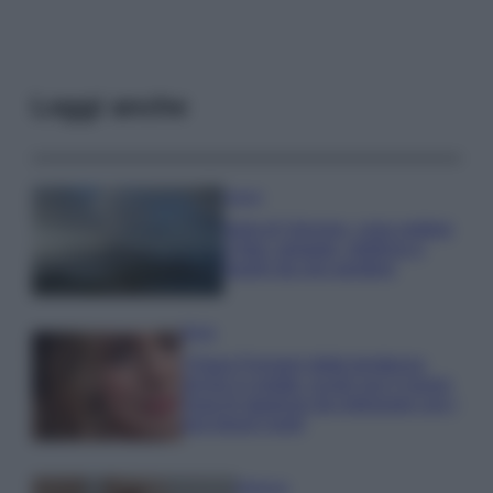
Leggi anche
Viaggi
Isola di Vulcano, cosa vedere
e fare: spiagge, trekking e
luoghi da non perdere
Moda
Chiara Ferragni detta tendenza
anche in estate: scopri qui il nuovo
must di stagione da indossare con i
tuoi beach look!
Bellezza