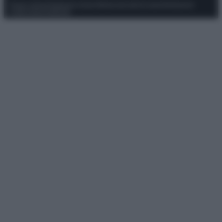
Privacy Policy
Preferenze privacy
Mappa del sito
Chi siamo
Redazione
Codice Etico
Pubblicità