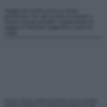
Viaggio nel mistero verso un borgo
piemontese che vale la pena di scoprire e
visitare il prima possibile, organizzando un
viaggio in Piemonte suggestivo e pieno di
magia
Fascino, mistero, simboli da decifrare, chi non vorrebbe
trovarsi in un posto in cui avere davanti agli occhi tutto