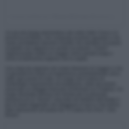
Un post condiviso da 📌𝕽𝖔𝖘𝖆𝖟𝖟𝖆 𝖔𝖋𝖋𝖎𝖈𝖎𝖆𝖑 𝖕𝖆𝖌𝖊 (@rosazza_page)
Un piccolo borgo piemontese sito nella Valle Cervo e in
provincia di Biella, che conquista al primo sguardo e che
vanta architetture davvero insolite che meritano di essere
scoperte non appena ne avrete occasione. Come?
organizzando subito un viaggio verso questo luogo e
verso la bellissima regione che lo ospita.
Una meta da segnare nel vostro itinerario di viaggio e che
vi garantirà di vivere un’esperienza assolutamente unica
sotto ogni punto di vista. Un luogo che è pieno di
simbologie massoniche ed esoteriche, tanto da essere
associato al villaggio francese di Rennes-Le-Chateau. Un
luogo diventato famoso nel mondo per la presunta
presenza di un “tesoro” nascosto nei dintorni del borgo e
per le tante leggende che aleggiano in loco e che hanno
dato ispirazione all’autore de “Il Codice Da Vinci”, Dan
Brown.