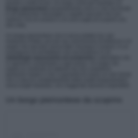
questo e molto di più. Un luogo come per esempio un
borgo piemontese
assolutamente unico e che racchiude
in sé tantissime meraviglie e aspetti nascosti che non
vedono l’ora di svelarsi a chi avrà voglia di scoprirli uno
alla volta.
Un borgo piemontese che è senza dubbio tra i più
misteriosi d’Italia, piccolo ma carichissimo di bellezze e di
angoli che lasciano senza fiato chiunque li osservi, in un
susseguirsi di architetture che racchiudono in sé
simbologie massoniche ed esoteriche
e atmosfere che
vi sapranno conquistare a ogni passo. Un luogo che
ospita un centinaio di abitanti ma che custodisce
tantissimi misteri e che vi garantirà di vivere un mini break
che vi stacchi completamente dalla realtà trasportandovi
verso luoghi fantastici, riti e leggende davvero imperdibili.
Un borgo piemontese da scoprire