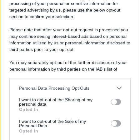
processing of your personal or sensitive information for
Ma anche un borgo piemontese che vanta la presenza di
targeted advertising by us, please use the below opt-out
una bellissima
torre dell’orologio
, uno dei simboli del
section to confirm your selection.
borgo stesso e realizzata in stile ghibellino e fino alla sua
chiesa-tempio sita al centro del borgo. Una meta che vale
Please note that after your opt-out request is processed you
la pena di scoprire e di visitare in prima persona, entrando
may continue seeing interest-based ads based on personal
nel cuore delle sue atmosfere e lasciandovi stupire a ogni
passo che farete, tra simboli e misteri da svelare e tutto il
information utilized by us or personal information disclosed to
fascino di questo borgo piemontese che è pura magia.
third parties prior to your opt-out.
You may separately opt-out of the further disclosure of your
personal information by third parties on the IAB’s list of
downstream participants.
Personal Data Processing Opt Outs
This information may also be disclosed by us to third parties
on the IAB’s List of Downstream Participants that may further
I want to opt-out of the Sharing of my
disclose it to other third parties.
personal data.
Opted In
Please note that this website/app uses one or more Google
services and may gather and store information including but
I want to opt-out of the Sale of my
Personal Data.
not limited to your visit or usage behaviour. You may click to
Opted In
grant or deny consent to Google and its third-party tags to
use your data for below specified purposes in below Google