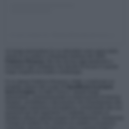
Un post condiviso da 📌𝕽𝖔𝖘𝖆𝖟𝖟𝖆 𝖔𝖋𝖋𝖎𝖈𝖎𝖆𝖑 𝖕𝖆𝖌𝖊 (@rosazza_page)
Un borgo piemontese le cui atmosfere sono opera della
mente di un politico e filantropo biellese del 1800,
Federico Rosazza.
Ma che ancora oggi perdurano e
incantano ogni visitatore che decide di recarsi in questo
luogo sospeso tra realtà e simbologia.
Fu lo stesso Federico Rosazza, infatti, a realizzare un
progetto urbano allo scopo di
riqualificare la propria
terra d’origine
, la Valle Cervo e questo borgo
piemontese, commissionando la realizzazione di diverse
strutture, architetture e decorazioni che rimandassero alla
simbologia massonica ed esoterica, richiamando alla sua
passione per tali argomenti. E andando a creare un
struttura urbana ispirata proprio all’esoterismo, riempiendo
il borgo di simboli che, insieme al castello e al palazzo
comunale, donano un fascino unico a questo luogo e