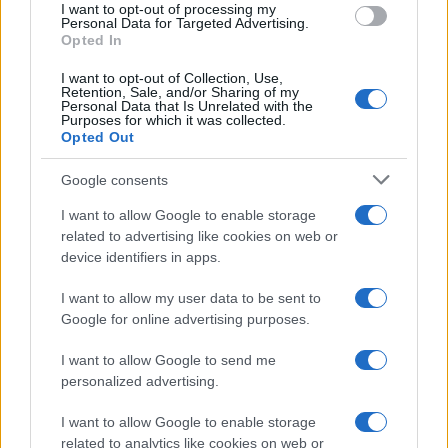
I want to opt-out of processing my
consent section.
Personal Data for Targeted Advertising.
Leggi anche
Opted In
I want to opt-out of Collection, Use,
Retention, Sale, and/or Sharing of my
Personal Data that Is Unrelated with the
Casa
Purposes for which it was collected.
Opted Out
Lavanda in vaso sana e
rigogliosa: non commettere
questi 3 errori
Google consents
I want to allow Google to enable storage
related to advertising like cookies on web or
Moda
device identifiers in apps.
Emma segue il trend di
stagione: bikini con stampa
I want to allow my user data to be sent to
animalier ma con un tocco più
glamour!
Google for online advertising purposes.
I want to allow Google to send me
Viaggi
personalized advertising.
Montagna ad agosto: 4
I want to allow Google to enable storage
località da non perdere per
una vacanza al fresco
related to analytics like cookies on web or