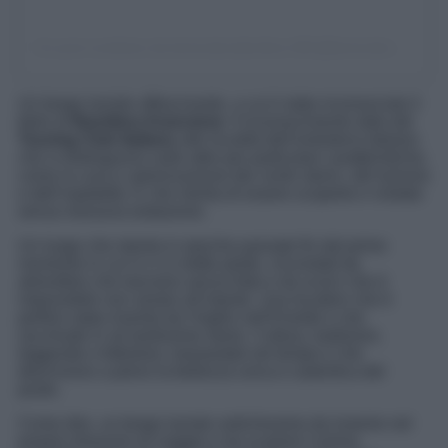
Un post condiviso da beniculturalionline.it 🌐 (@beniculturalionline)
Un borgo laziale affascinante, a cui è stato riconosciuto il
titolo di
Bandiera Arancione
. Il riconoscimento dato dal
Touring Club Italiano
alle località dell’entroterra italiano
che si distinguono sulle altre per particolari caratteristiche,
come la cura e valorizzazione dei centri storici, del turismo
e dell’ospitalità. E che merita di essere scoperto e visitato
senza nessuna esitazione.
Un luogo che riporta in epoche passate fin dal primo
momento in cui vi ci si mette piede, circondati da
atmosfere che lasciano senza fiato e da scorci che è
impossibile non amare all’istante. Una location che è
perfino stata inserita da Virgilio nell’Eneide e che
racchiude in sé tantissime storie. Cultura, tradizioni,
leggende e folkolore, tramandati nel tempo e che
descrivono a pieno la bellezza unica e autentica del
posto.
Come dire, un borgo laziale antichissimo da inserire nel
proprio itinerario di viaggio e da scoprire il prima