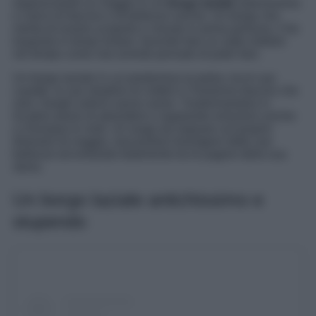
organizzando un viaggio in un
borgo laziale
antichissimo
e carico di fascino e di bellezze uniche. Un borgo che
merita di essere scoperto e vissuto in prima persona. Che
trasporta in tempi lontani, facendo fare un salto indietro
nel tempo come mai avreste pensato di poter fare.
Un borgo laziale in cui predomina la pietra, tra le sue
casette, le sue stradine di ciottoli e l’immenso fascino che
solo i borghi antichi sanno avere. Trasformandosi in
location piene di atmosfere e regalando emozioni uniche
a chiunque le visiti. Un luogo da segnare sul proprio
itinerario di viaggio, lasciandosi travolgere dalle sue
bellezze ed entrando totalmente tra le pagine della sua
storia.
Un borgo laziale antichissimo e
stupendo