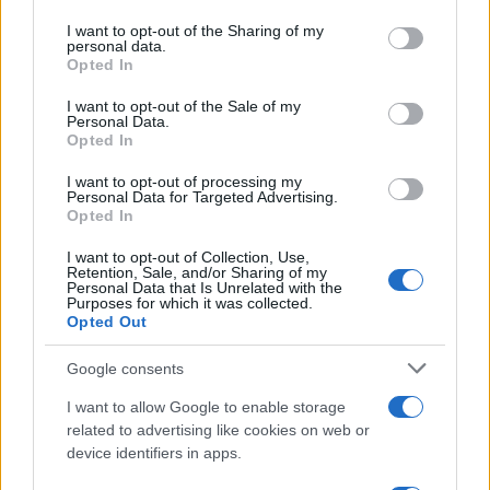
on the IAB’s List of Downstream Participants that may further
I want to opt-out of the Sharing of my
disclose it to other third parties.
personal data.
Opted In
Please note that this website/app uses one or more Google
services and may gather and store information including but
I want to opt-out of the Sale of my
Personal Data.
not limited to your visit or usage behaviour. You may click to
Opted In
grant or deny consent to Google and its third-party tags to
use your data for below specified purposes in below Google
I want to opt-out of processing my
consent section.
Personal Data for Targeted Advertising.
Leggi anche
Opted In
I want to opt-out of Collection, Use,
Retention, Sale, and/or Sharing of my
Personal Data that Is Unrelated with the
Viaggi
Purposes for which it was collected.
Opted Out
Isola di Vulcano, cosa vedere
e fare: spiagge, trekking e
luoghi da non perdere
Google consents
I want to allow Google to enable storage
related to advertising like cookies on web or
Moda
device identifiers in apps.
Chiara Ferragni detta tendenza
anche in estate: scopri qui il nuovo