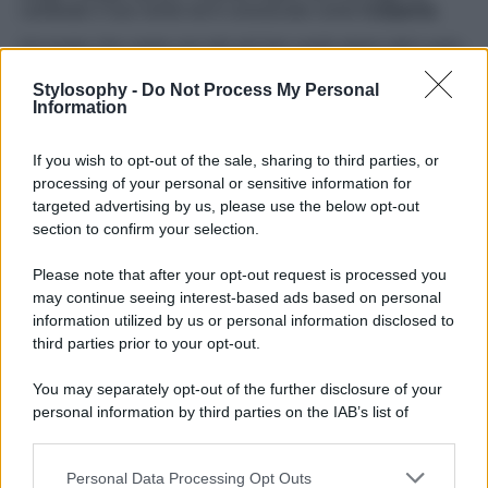
cambiato il suo nome ed è conosciuto come
Casperia
.
Un luogo che vanta uno dei più bei centri storici del Lazio,
ricchissimo di stradine e viuzze in cui passeggiare e
perdersi. E che formano dei centri concentrici che
Stylosophy -
Do Not Process My Personal
ricordano il bulbo di una cipolla e che si abbarbicano fino
Information
a raggiungere la bellissima Piazza dedicata a San
Giovanni Battista.
If you wish to opt-out of the sale, sharing to third parties, or
Un borgo laziale che vanta la presenza di due bellissime
processing of your personal or sensitive information for
porte, a testimonianza delle mura di cinta di un tempo, la
targeted advertising by us, please use the below opt-out
Porta S. Maria e la Porta Romana. E ancora la Santissima
section to confirm your selection.
Annunziata, un imponente edificio religioso datato al
Seicento o Palazzo Forani, anch’esso risalente al
Please note that after your opt-out request is processed you
Seicento. Insomma, un borgo laziale in cui c’è davvero
may continue seeing interest-based ads based on personal
l’imbarazzo della scelta e in cui poter ammirare tracce del
passato che ancora oggi catturano lo sguardo di chiunque
information utilized by us or personal information disclosed to
vi si rechi.
third parties prior to your opt-out.
You may separately opt-out of the further disclosure of your
personal information by third parties on the IAB’s list of
downstream participants.
Personal Data Processing Opt Outs
This information may also be disclosed by us to third parties