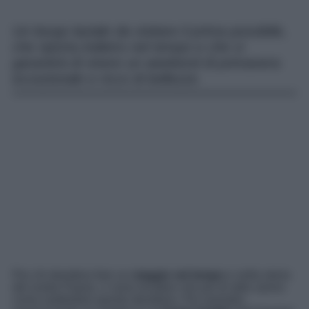
Un borgo laziale da visitare il prima possibile,
che riporta indietro nel tempo e che vi
garantirà di vivere un weekend di primavera
eccezionale e ricco di bellezze.
Per chi desidera fare un
viaggio nel tempo
e nella storia
del nostro Paese, ci sono location che più di altre sanno
come soddisfare questo desiderio. Per esempio