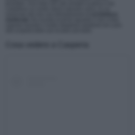
possibile. Una meta che vale sempre la pena e che
custodisce un centro storico davvero unico. In cui
osservare dal vivo una dimostrazione di
architettura
medievale
che incanta al primo sguardo e che vi farà
sognare durante il vostro strepitoso weekend nel Lazio
alla scoperta delle sue location più belle.
Cosa vedere a Casperia