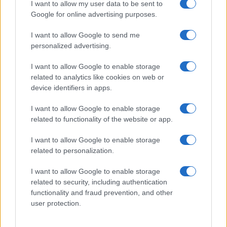
I want to allow my user data to be sent to
must di stagione da indossare con i
tuoi beach look!
Google for online advertising purposes.
I want to allow Google to send me
Bellezza
personalized advertising.
5 scrub corpo fai da te per
I want to allow Google to enable storage
una pelle liscia e levigata a
prova di Estate
related to analytics like cookies on web or
device identifiers in apps.
Casa
I want to allow Google to enable storage
related to functionality of the website or app.
Come organizzare il frigorifero in
estate: 5 consigli per conservare
meglio gli alimenti ed evitare
I want to allow Google to enable storage
sprechi
related to personalization.
I want to allow Google to enable storage
related to security, including authentication
functionality and fraud prevention, and other
user protection.
© – Stylosophy – Anicaflash S.r.l. – P.Iva 01816001000 – Testata
Giornalistica registrata presso il Tribunale ordinario di Roma, n° 111/2022