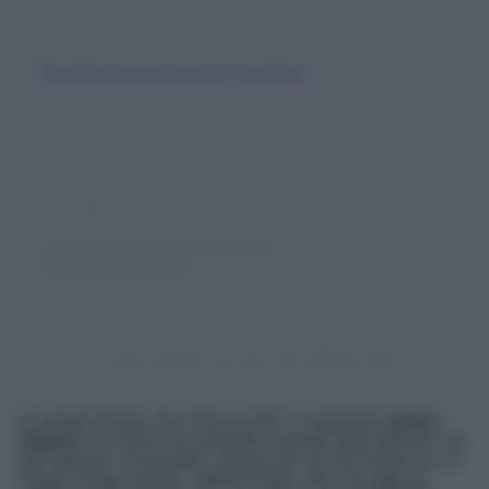
Visualizza questo post su Instagram
Un post condiviso da Visit Lazio (@visit_lazio)
Un borgo laziale che, Fino al 1947 si chiamava
Aspra
Sabina
. Un nome che potrebbe essergli stato dato per via
del territorio circostante o ancora per via del monte su cui
sorge il borgo stesso, il Monte Aspra. Ma che oggi ha