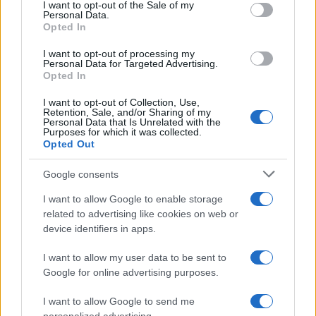
services and may gather and store information including but
I want to opt-out of the Sale of my
Personal Data.
not limited to your visit or usage behaviour. You may click to
Opted In
grant or deny consent to Google and its third-party tags to
use your data for below specified purposes in below Google
I want to opt-out of processing my
consent section.
Personal Data for Targeted Advertising.
Leggi anche
Opted In
I want to opt-out of Collection, Use,
Retention, Sale, and/or Sharing of my
Personal Data that Is Unrelated with the
Viaggi
Purposes for which it was collected.
Opted Out
Montagna ad agosto: 4
località da non perdere per
una vacanza al fresco
Google consents
I want to allow Google to enable storage
related to advertising like cookies on web or
Viaggi
device identifiers in apps.
Isola di Vulcano, cosa vedere
e fare: spiagge, trekking e
I want to allow my user data to be sent to
luoghi da non perdere
Google for online advertising purposes.
I want to allow Google to send me
Moda