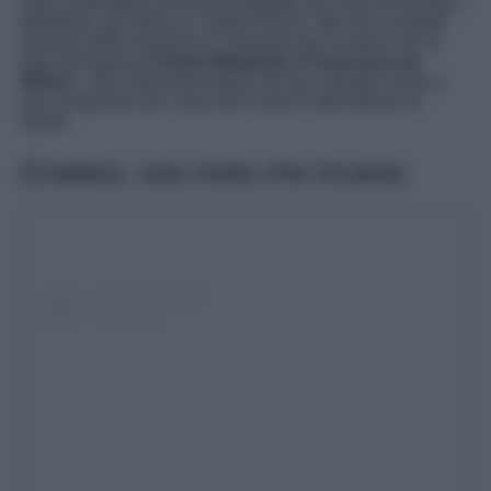
visto contendere da diverse famiglie nel corso del tempo, i
Malatesta, gli Sforza e i Della Rovere. Ma che è entrato
davvero nella memoria di chiunque per la storia che lo
lega alle figure di
Paolo Malatesta e Francesca da
Rimini
, i due sfortunati amanti che qui vennero uccisi e
che compaiono tra i versi del Canto V dell’Inferno di
Dante.
Gradara, una meta che incanta