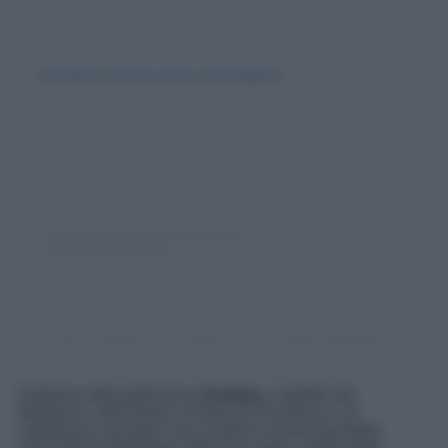
Visualizza questo post su Instagram
Un post condiviso da Levante Drone Festival (@levante_drone_festival)
Parliamo della bellissima
Gradara,
Capitale del
Medioevo, dell’Amore e Anima di Francesca. Un
capolavoro assoluto e da scoprire il prima possibile,