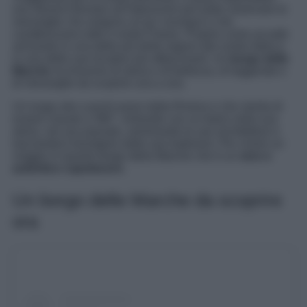
non doversi fermare all’improvviso per poter osservare le
meraviglie che sorgono un po’ ovunque e che
caratterizzano tutto il nostro Paese. Proprio come accade
arrivando in una delle più belle regioni del centro Italia e
in una delle sue location più affascinanti. Un
borgo delle
Marche
ricchissimo di storia e di bellezza, di leggende e
di meraviglie da scoprire una a una.
Un luogo sito a pochi passi dalla Riviera e che merita di
essere vissuto a 360°, entrando con un balzo nella sua
storia, nel suo passato, ammirando le sue architetture e
lasciandosi travolgere dalle sue tradizioni. Per vivere un
viaggio in questo borgo della Marche che è un
vero e
autentico capolavoro.
Un borgo delle Marche da scoprire
ora