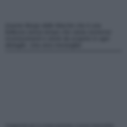
Questo Borgo delle Marche che è una
bellezza senza tempo che vanta numerosi
riconoscimenti e storie da scoprire in ogni
dettaglio. Una vera meraviglia!
Viaggiando per la nostra penisola, è quasi impossibile