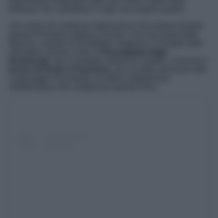
lasciandosi trasportare dalle sue storie e dalle tante
bellezze che custodisce in ogni suo singolo angolo.
Una meta che catalizza l’attenzione e da visitare durante
questa Primavera appena iniziata. Una vera perla delle
Marche, custode di architetture magiche e di luoghi dalle
atmosfere uniche, come la
Passeggiata degli
Innamorati
, che si sviluppa intorno al castello. O ancora il
bosco di Paolo e Francesca
, da cui poter ammirare tutto
il paesaggio circostante e la tipica vegetazione
mediterranea che caratterizza questa zona.