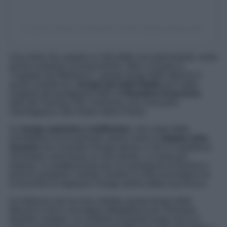
Un post condiviso da Marche Tourism (@marchetourism)
Una meta che, proprio in virtù delle sue particolarità, vanta
anche numerosi riconoscimenti. Oltra a essere la
“Capitale del Medioevo”, questo borgo delle Marche è
anche inserito tra i
borghi più belli d’Italia
ed è stato
insignito del prestigioso titolo di
Bandiera Arancione
dato dal Touring Club. Insomma, una vera perla
marchigiana e del nostro intero Paese.
Un
borgo autentico e bellissimo
, che vanta delle
architetture di eccezionale valore come la
doppia cinta
muraria
che circonda il borgo stesso e che lo custodisce
nel tempo come fosse un vero tesoro. Le mura più
esterne, si caratterizzano per un susseguirsi di torrioni e
torricini quadrati e merlati, mentre la cinta secondaria ha
la funzione di separare il borgo stesso dalla sua Rocca.
Un fortezza che ha reso celebre questo borgo delle
Marche è che è una tappa obbligatoria per chiunque
desideri visitarlo. Un simbolo di questo luogo che si è