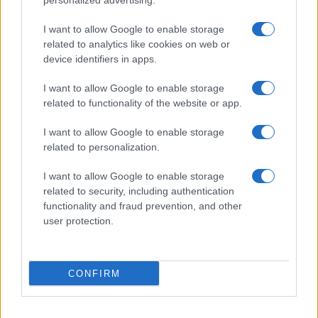
personalized advertising.
Chiara Ferragni detta tendenza
anche in estate: scopri qui il nuovo
I want to allow Google to enable storage
must di stagione da indossare con i
related to analytics like cookies on web or
tuoi beach look!
device identifiers in apps.
I want to allow Google to enable storage
Bellezza
related to functionality of the website or app.
5 scrub corpo fai da te per
una pelle liscia e levigata a
I want to allow Google to enable storage
prova di Estate
related to personalization.
I want to allow Google to enable storage
related to security, including authentication
functionality and fraud prevention, and other
user protection.
© – Stylosophy – Anicaflash S.r.l. – P.Iva 01816001000 – Testata
Giornalistica registrata presso il Tribunale ordinario di Roma, n° 111/2022
del 21/07/2022
CONFIRM
Contatti