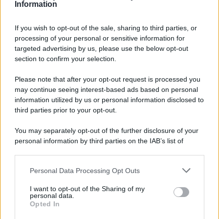
Information
assaporando le
specialità del posto
, legate alla
tradizione del luogo ma anche a quelle della regione in
cui è sito.
If you wish to opt-out of the sale, sharing to third parties, or
processing of your personal or sensitive information for
Come i buonissimi i “Tagliolini con la Bomba” un piatto
tipico della tradizione contadina di Gradara, conditi con
targeted advertising by us, please use the below opt-out
cipolla e lardo. E da accompagnare alla tipica piada
section to confirm your selection.
marchigiana la Amor piada.
Please note that after your opt-out request is processed you
Un viaggio particolare, unico, ricco di scoperte e di
may continue seeing interest-based ads based on personal
bellezze da osservare e conoscere. Per vivere un tour che
tocchi ogni senso e che vi faccia vivere emozioni
information utilized by us or personal information disclosed to
autentiche in ogni singolo istante.
third parties prior to your opt-out.
You may separately opt-out of the further disclosure of your
personal information by third parties on the IAB’s list of
downstream participants.
Personal Data Processing Opt Outs
This information may also be disclosed by us to third parties
on the IAB’s List of Downstream Participants that may further
I want to opt-out of the Sharing of my
disclose it to other third parties.
personal data.
Opted In
Please note that this website/app uses one or more Google