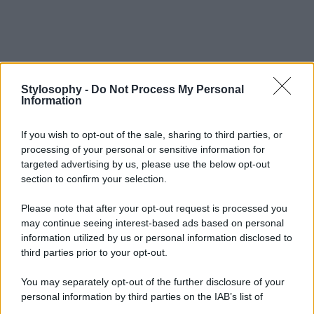
Stylosophy -
Do Not Process My Personal
Information
If you wish to opt-out of the sale, sharing to third parties, or
processing of your personal or sensitive information for
targeted advertising by us, please use the below opt-out
section to confirm your selection.
Please note that after your opt-out request is processed you
may continue seeing interest-based ads based on personal
information utilized by us or personal information disclosed to
third parties prior to your opt-out.
You may separately opt-out of the further disclosure of your
personal information by third parties on the IAB’s list of
downstream participants.