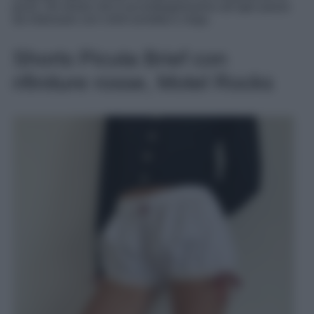
pizzo. Gli shorts che ti accompagneranno ad ogni passo
da indossare con t-shirt avvitata e clogs.
Shorts Picuta Brief con
rifiniture rosse, Motel Rocks