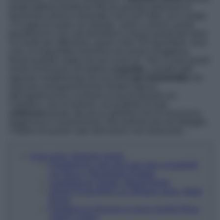
estate dettano tendenza! Ma da quando indossare la
biancheria intima è diventato così cool? Beh, se in estate
c’è voglia di osare con stampe, colori e volumi, questi
pantaloncini così cute diventano il mezzo giusto per farlo!
Un modo per affermarsi, quasi a dire “Ehi guardami, sono
così: un inguaribile romantica ma anche coraggiosa,
frivola quando voglio ma non sciocca!”. Non a caso questi
shorts richiamano all’estetica
coquette
, a quello stile
appunto caratterizzato da una forte
iper-femminilità
che
mescola consapevolmente simboli ingenui
dell’adolescenza a richiami ai secoli passati con
l’obiettivo, non di sedurre, ma piuttosto di auto
celebrarsi
dando vita ad un autentico mix di innocenza,
leggerezza e romanticismo. Ma vediamo più nel dettaglio
l’origine di questo capo dall’animo così seducente…
Cosa sono i bloomer shorts
Pantaloncini corti arricciati rossi a quadretti
con fiocco, Reclaimed Vintage
I pantaloncini Gisele, Marant Etoile
Shorts Picuta Brief con rifiniture rosse, Motel
Rocks
Pantaloncini bloomer in pizzo Vanilla Rhea,
Jaded London