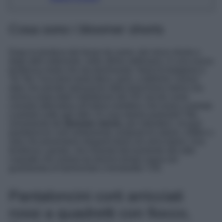
Cosa sono i bloomer shorts
Dopo la tendeza dei boxer da uomo, dei micro shorts e
degli abiti sottoveste, nelle ultime settimane c’e una nuova
tendenza moda che sta dominando i feed di Instagram e
Tik Tok. Facciamo tanta fatica, però, a definirla “nuova”
dato che prende ispirazione dalla biancheria intima che
veniva usata dalle nobildonne del XIX secolo come
comoda alternativa all’intimo restrittivo che erano costrette
a portare sotto agli abiti. Di cosa stiamo parlando? Ma
ovviamente dei
bloomer shorts
, per intenderci, di quei
pantaloncini corti solitamente composti di cotone, chiffon o
seta che presentano eleganti balze e/o arricciature. Una
tendenza, questa, che rimanda decisamente allo stile
coquette che oramai da diverso tempo regna nel
guardaroba di fashioniste e trendsetter Y2K.
Pantaloncini corti arricciati
rossi a quadretti con fiocco,