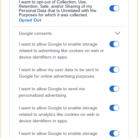
I want to opt-out of Collection, Use,
Retention, Sale, and/or Sharing of my
Personal Data that Is Unrelated with the
Viaggi
Purposes for which it was collected.
Opted Out
Isola di Vulcano, cosa vedere
e fare: spiagge, trekking e
luoghi da non perdere
Google consents
I want to allow Google to enable storage
related to advertising like cookies on web or
Moda
device identifiers in apps.
Chiara Ferragni detta tendenza
anche in estate: scopri qui il nuovo
I want to allow my user data to be sent to
must di stagione da indossare con i
tuoi beach look!
Google for online advertising purposes.
I want to allow Google to send me
Bellezza
personalized advertising.
5 scrub corpo fai da te per
I want to allow Google to enable storage
una pelle liscia e levigata a
prova di Estate
related to analytics like cookies on web or
device identifiers in apps.
Casa
I want to allow Google to enable storage