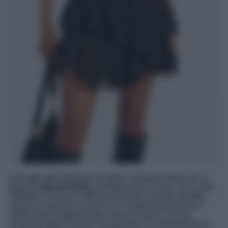
Dal piglio decisamente più boho i bloomer shorts che ci
propone
Marant Etoile
, perfettamente in linea con lo stile
effortless ma super raffinato del brand. Questo modello
sembra un gonna ma non lo è: si tratta di pantaloncini
molto ampi in leggerissima voile di cotone con orlo
irregolare fatto di volant che giocano con trasparenze di