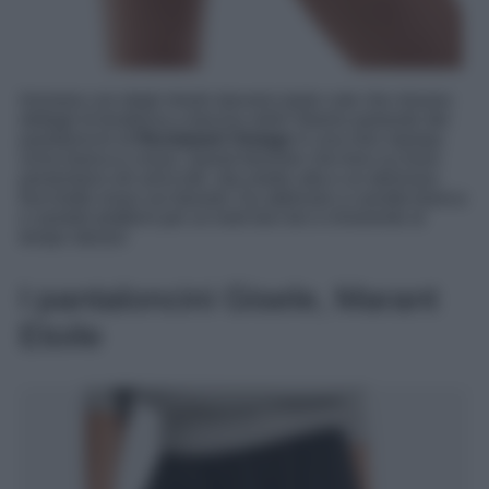
Iniziamo con degli shorts davvero tanto cute che mixano
dettagli di tendenza a fascino retrò! Stiamo parlando dei
pantaloncini di
Reclaimed Vintage
in una mini stampa
vichy bianca e rossa. Questi bloomer che trovi su Ason
presentano orli arricciati, vita medio alta e un delizioso
fiocchetto rosso sul davanti. Da abbinare a canotta bianca
e sandali platform per un look bon ton e irriverente al
tempo stesso!
I pantaloncini Gisele, Marant
Etoile