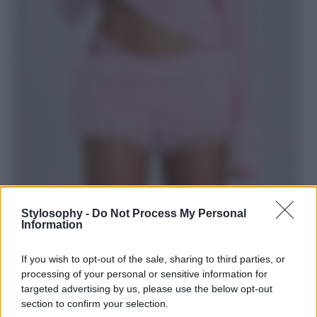
Stylosophy -
Do Not Process My Personal
Information
If you wish to opt-out of the sale, sharing to third parties, or
E che dire di questi meravigliosi shorts firmati
Jaded
London
? Un concentrato di romanticismo dal fascino
processing of your personal or sensitive information for
retrò che impreziosirà qualsiasi look. Sono i pantaloncini
targeted advertising by us, please use the below opt-out
Bloomer realizzati in pizzo color rosa barbie: realizzati in
section to confirm your selection.
morbido e leggero tessuto di tulle color rosa, questi