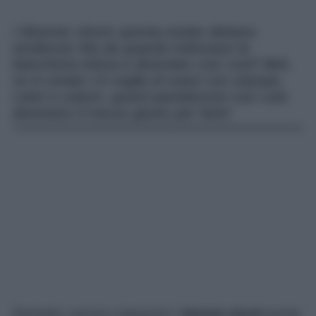
I bloomer shorts questa estate dettano
tendenza! Ma da quando indossare la
biancheria intima è diventato così cool? Beh,
se in estate c’è voglia di osare con stampe,
colori e volumi, questi pantaloncini così cute
diventano il mezzo giusto per farlo!
Romantici, vezzosi e sbarazzini: i
bloomer shorts
questa