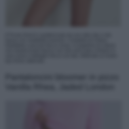
Il Picuta Short è caratterizzato da uno stile slip a vita
bassa con vestibilità oversize. Completo di cintura
ribaltabile e piccolo fiocco rosso. In popeline di cotone
non elasticizzato bianco con orlo arricciato e finiture in
raso rosso e dettaglio fiocco sul lato. Abbinato al nostro
top Arhan abbinato .
Pantaloncini bloomer in pizzo
Vanilla Rhea, Jaded London