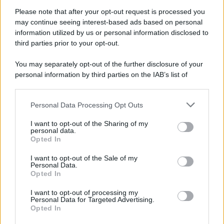
deliziosi pantaloncini sono decorati con volant a doppio
Please note that after your opt-out request is processed you
strato, una cintura elasticizzata smerlata con fiocchi
may continue seeing interest-based ads based on personal
decorativi e una fodera interna in jersey ton sur ton. Un
capo perfetto per le amanti dello stile coquette più
information utilized by us or personal information disclosed to
spudorato, sognante e fieramente frivolo!
third parties prior to your opt-out.
You may separately opt-out of the further disclosure of your
personal information by third parties on the IAB’s list of
downstream participants.
Personal Data Processing Opt Outs
This information may also be disclosed by us to third parties
on the IAB’s List of Downstream Participants that may further
I want to opt-out of the Sharing of my
disclose it to other third parties.
personal data.
Opted In
Please note that this website/app uses one or more Google
services and may gather and store information including but
I want to opt-out of the Sale of my
Personal Data.
not limited to your visit or usage behaviour. You may click to
Opted In
grant or deny consent to Google and its third-party tags to
use your data for below specified purposes in below Google
I want to opt-out of processing my
consent section.
Personal Data for Targeted Advertising.
Leggi anche
Opted In