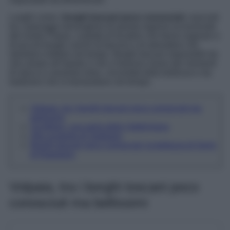
Luoghi come i
borghi toscani poco conosciuti
, nascosti
tra i paesaggi meravigliosi di questa regione eccezionale
del nostro Paese, custode di location che fanno sognare e
di piccoli borghi carichi di fascino e di atmosfere che
riportano indietro nel tempo. Borghi toscani impossibili da
non amare all’istante e che vi faranno vivere dei momenti
di stacco e assoluto relax, circondati dalla bellezza e da
tradizioni che si tramandano nel tempo.
Volpaia, tra i borghi toscani poco conosciuti ma
bellissimi
Scrofiano, una perla della Valdichiana
Alla scoperta di Sarteano
Borghi toscani poco conosciuti: la bellezza di Serre
di Rapolano
Volpaia, tra i borghi toscani poco
conosciuti ma bellissimi