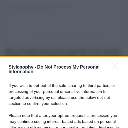
Un post condiviso da @antoniopala82
Infine, tra borghi toscani poco conosciuti ma che meritano
di essere scoperti il prima possibile, non si può non citare
anche Il bellissimo borgo medievale di
Serre di
Rapolano
. Una meraviglia d’altri tempi, in cui staccare la
Stylosophy -
Do Not Process My Personal
spina e concedersi un viaggio nel tempo senza eguali. Un
Information
borgo pittoresco, che sorge tra gli incantevoli paesaggi
delle Crete Senesi, immerso nella natura e circondato
If you wish to opt-out of the sale, sharing to third parties, or
dalle sue mura.
processing of your personal or sensitive information for
Una meta carica di fascino e di atmosfere che
targeted advertising by us, please use the below opt-out
conquistano fin dal primo istante. Un susseguirsi di
section to confirm your selection.
stradine e viuzze di pietra, di casette e di angoli nascosti
da scoprire passeggiando lentamente in questo angolo
Please note that after your opt-out request is processed you
della Toscana pieno di bellezza e storia. Uno dei borghi
may continue seeing interest-based ads based on personal
toscani poco conosciuti ma da scoprire il prima possibile.
Organizzando un viaggio d’inverno in cui a dominare sarà
information utilized by us or personal information disclosed to