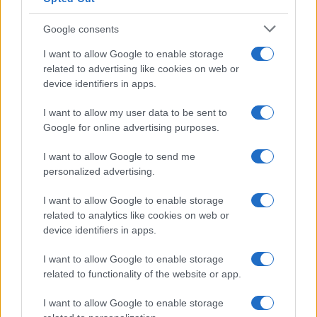
Costa dei Trabocchi conquista
tutti: tra vicoli, panorami e spiagge
Google consents
da sogno
I want to allow Google to enable storage
related to advertising like cookies on web or
Moda
device identifiers in apps.
Samira Lui sfoggia il beach
look perfetto per l’estate:
I want to allow my user data to be sent to
scoprilo qui!
Google for online advertising purposes.
I want to allow Google to send me
Bellezza
personalized advertising.
I profumi marini più
I want to allow Google to enable storage
gettonati dell’Estate 2026,
freschi e leggeri
related to analytics like cookies on web or
device identifiers in apps.
I want to allow Google to enable storage
Casa
related to functionality of the website or app.
Lavanda in vaso sana e
rigogliosa: non commettere
I want to allow Google to enable storage
questi 3 errori