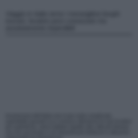
Viaggio in Italia verso i meravigliosi borghi
toscani, location poco conosciute ma
assolutamente imperdibili
Innamorarsi dell’Italia non è per nulla complicato,
soprattutto quando la si conosce attraverso le sue location
più autentiche, meno battute rispetto alle città più famose
ma che racchiudo in sé straordinarie bellezze e attrazioni
impossibili da dimenticare.