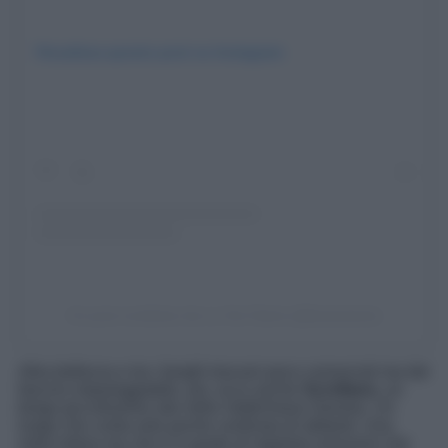
Visualizza questo post su Instagram
Un post condiviso da La Via Clanis (@laviaclanis)
Altra bellezza e tra i borghi toscani poco conosciuti ma dal
fascino impareggiabile, poi, ecco anche
Scrofiano,
un
borgo piccolissimo sito nella Valdichiana Senese. Un
luogo che conta solo poche centinaia di abitanti. Una
meta intima ma che è in grado di regalare emozioni che