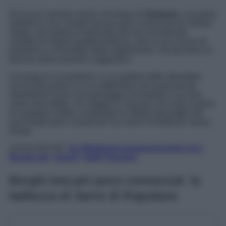
Ed eccoci arrivare anche nel borgo di
Sarteano
, una perla
autentica e tra i borghi toscani poco conosciuti da visitare
subito, una bellezza dominata dal suo incantevole
castello di origine quattrocentesca, sito su una roccia di
travertino e circondato dalla vegetazione, che gli dona un
fascino antico davvero suggestivo.
Un luogo in cui perdersi, in cui godere delle atmosfere
uniche del posto e in cui soffermarsi ad osservare gli
straordinari scorci sul paesaggio circostante e sui suoi
colori mozzafiato. Un viaggio in Toscana che vale la pena
di compiere subito, scoprendo le infinite meraviglie dei
suoi borghi poco conosciuti ma carichi di bellezze senza
tempo.
LEGGI ANCHE:
Un Weekend enogastronomico tra i
Borghi più “buoni” della Toscana
Borghi toscani poco conosciuti: la
bellezza di Serre di Rapolano