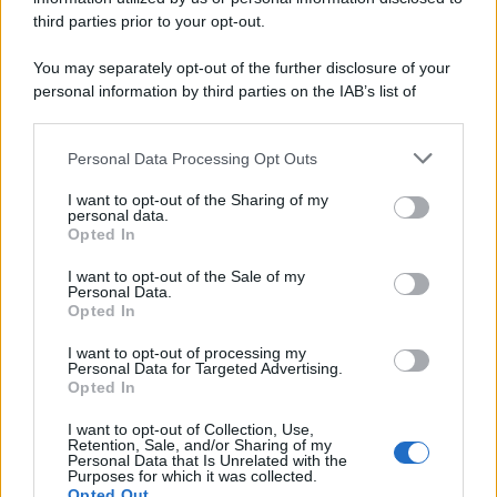
la bellezza.
third parties prior to your opt-out.
You may separately opt-out of the further disclosure of your
personal information by third parties on the IAB’s list of
downstream participants.
Personal Data Processing Opt Outs
This information may also be disclosed by us to third parties
on the IAB’s List of Downstream Participants that may further
I want to opt-out of the Sharing of my
disclose it to other third parties.
personal data.
Opted In
Please note that this website/app uses one or more Google
services and may gather and store information including but
I want to opt-out of the Sale of my
Personal Data.
not limited to your visit or usage behaviour. You may click to
Opted In
grant or deny consent to Google and its third-party tags to
use your data for below specified purposes in below Google
I want to opt-out of processing my
consent section.
Personal Data for Targeted Advertising.
Leggi anche
Opted In
I want to opt-out of Collection, Use,
Retention, Sale, and/or Sharing of my
Viaggi
Personal Data that Is Unrelated with the
Purposes for which it was collected.
Il borgo più spettacolare della
Opted Out