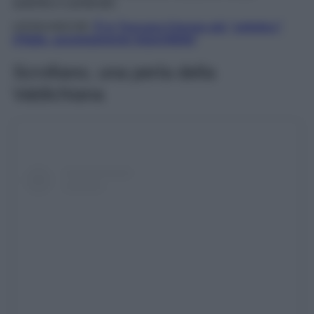
autentico e profondo.
LEGGI ANCHE:
É in Toscana il borgo più “artistico”
d’Italia, assolutamente imperdibile!
Scrofiano, una perla della
Valdichiana