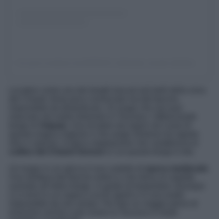
Un post condiviso da BORGHI | italiastyle_borghi (@italiastyle_borghi)
Location come uno dei borghi toscani più belli della zona
del Chianti, forse poco conosciuto ma dal fascino
impossibile da dimenticare. Un luogo che non può
mancare nel vostro itinerario in Toscana, l’affascinante
borgo di
Volpaia
. Una location da sogno nel cuore di
questa magica regione e che sorge immerso tra vigneti,
olivi e cipressi, la tipica vegetazione che caratterizza le
colline del Chianti Senese
in cui questo borgo è sito.
Un luogo in cui spicca il suo castello di
epoca medievale
.
Una struttura dal fascino antico e che dona un aspetto
surreale all’intero borgo, in grado di trasportare chiunque
vi si rechi in un sogno a occhi aperti e in una realtà
impossibile da non amare. Per fare un viaggio pieno di
emozioni uniche e per vivere la Toscana in modo