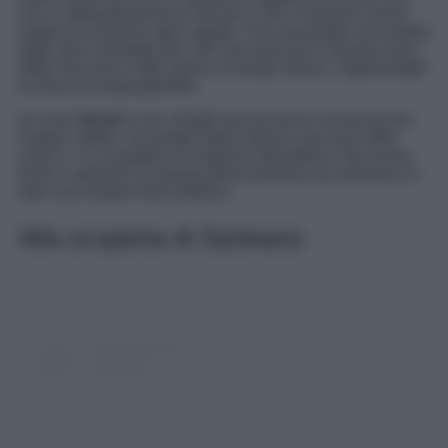
non vi abbandoneranno mai più e che vi faranno venire
voglia di scoprirne ogni angolo. Una meraviglia circondata
dagli ulivi e protetta dai colli che nascono in questa zona
della Toscana e tutto intorno al borgo stesso, regalandogli
un fascino ineguagliabile.
Un vero
tesoro
e tra i borghi toscani poco conosciuti da
visitare subito, circondato dalla natura e dai suoi mille
colori e in cui godere di magiche atmosfere e del vivere
lento e autentico di questa perla preziosa da ammirare in
ogni sua singola sfaccettatura.
Alla scoperta di Sarteano