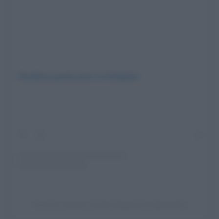
Visualizza questo post su Instagram
Un post condiviso da Вика Викулечка (@vikav81)