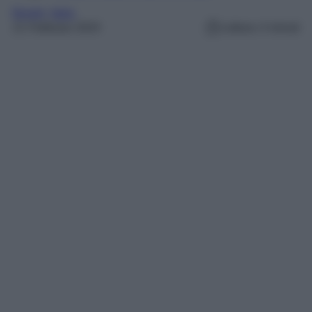
Borghi
, 
Italia
21 Febbraio 2024
Lettura: 4 minuti