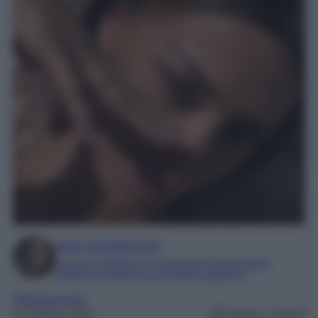
Irene Sangermano
Laureta in letteratura e traduzione interculturale
Esperta in moda e mondo dello spettacolo
Abbigliamento
16 Ottobre 2022
Lettura: 2 minuti