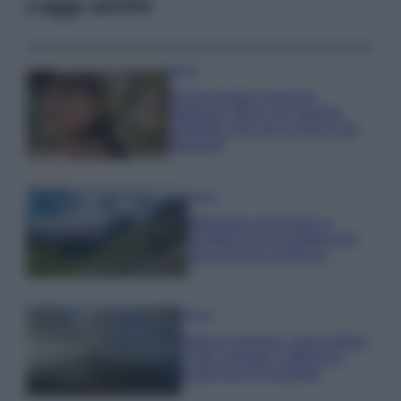
Leggi anche
Moda
Emma segue il trend di
stagione: bikini con stampa
animalier ma con un tocco più
glamour!
Viaggi
Montagna ad agosto: 4
località da non perdere per
una vacanza al fresco
Viaggi
Isola di Vulcano, cosa vedere
e fare: spiagge, trekking e
luoghi da non perdere