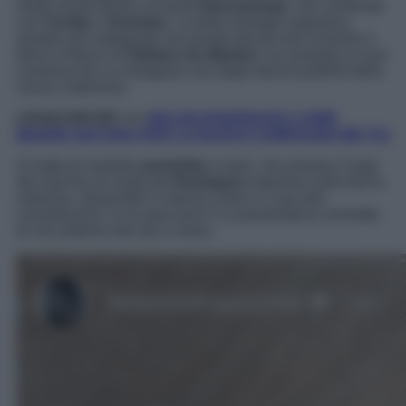
moda anche grazie al brand
Hinnominate
, che condivide
con
Cecilia
e
Jeremias
. La bella showgirl argentina,
sempre più impegnata nel mondo del piccolo schermo e
felice al fianco di
Stefano De Martino
, ha mostrato ai suoi
numerosi fan su Instagram uno degli articoli preferiti della
nuova collezione.
LEGGI ANCHE >>>
BELEN RODRIGUEZ COME
MADRE NATURA PER LA NUOVA CAMPAGNA ME FUI
Si tratta di morbide
pantofole
in pelo, che portano il logo
del marchio di moda dei
Rodriguez
impresso sulla fascia
anteriore, disponibili in diversi colori e a suo dire
comodissime. A voi piacciono? La presentatrice ammette
di non poterne fare più a meno.