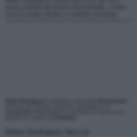
Belen Rodriguez mostra fiera uno dei suoi
pezzi preferiti del brand Hinnominate, creata
con la sorella Cecilia e il fratello Jeremias.
Belen Rodriguez
è molto fiera della linea
Hinnominate
,
lanciata con Cecilia e Jeremias, soprattutto di un
accessorio
indispensabile e versatile: lei indossa solo
questo e lo mostra su
Instagram
.
Belen Rodriguez fiera di