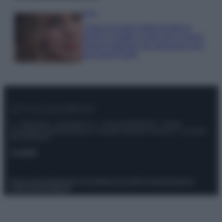
Moda
Chiara Ferragni detta tendenza
anche in estate: scopri qui il nuovo
must di stagione da indossare con i
tuoi beach look!
© – Stylosophy – Anicaflash S.r.l. – P.Iva 01816001000 – Testata
Giornalistica registrata presso il Tribunale ordinario di Roma, n° 111/2022
del 21/07/2022
Contatti
Privacy Policy
Preferenze privacy
Mappa del sito
Chi siamo
Redazione
Codice Etico
Pubblicità