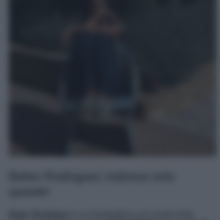
Belen Rodriguez indossa solo
queste!
Belen Rodriguez
è un’imprenditrice nel mondo della