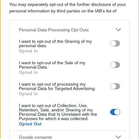
You may separately opt-out of the further disclosure of your
personal information by third parties on the IAB’s list of
downstream participants.
Personal Data Processing Opt Outs
This information may also be disclosed by us to third parties
on the IAB’s List of Downstream Participants that may further
I want to opt-out of the Sharing of my
disclose it to other third parties.
personal data.
Opted In
Please note that this website/app uses one or more Google
services and may gather and store information including but
I want to opt-out of the Sale of my
Personal Data.
not limited to your visit or usage behaviour. You may click to
Opted In
grant or deny consent to Google and its third-party tags to
use your data for below specified purposes in below Google
I want to opt-out of processing my
consent section.
Personal Data for Targeted Advertising.
Opted In
I want to opt-out of Collection, Use,
Retention, Sale, and/or Sharing of my
Personal Data that Is Unrelated with the
Purposes for which it was collected.
Opted Out
Google consents