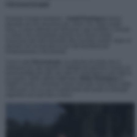
Hinnominate
Durante il lungo lockdown, i
fratelli Rodriguez
hanno
pensato ad una soluzione per coloro che, dopo lunghi
mesi, si sono abituati ad indossare capi morbidi e comodi,
e coloro che nonostante questo non hanno voluto
rinunciare allo stile tornando alla normale routine, dopo un
periodo che ha lasciato un po’ tutti destabilizzati
emotivamente e fisicamente.
Così è nato
Hinnominate
, un marchio di moda che si
interpone tra capi sportivi e dettagli più glamour ovvero un
brand perfetto per tutti, per tutte le corporature e per tutte le
occasioni. Nelle ultime settimane,
Belen Rodriguez
e i
fratelli Cecilia e Jeremias hanno lanciato nuovi pezzi della
collezione, tra cui uno in particolare del quale la showgirl
argentina non può fare a meno.