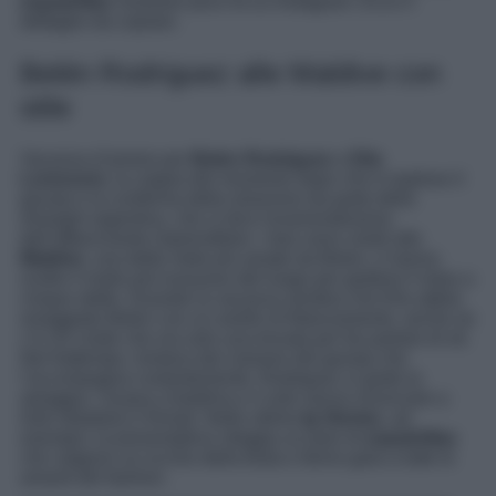
espadrillas
mostrare poco fa su Instagram. Ecco il
dettaglio da copiare.
Belén Rodriguez alle Maldive con
stile
Vacanza d’amore per
Belen Rodriguez
e
Elio
Lorenzoni
, la coppia del momento dopo che è esploso il
gossip e la conferma della relazione da parte della
showgirl argentina, che si dice innamoratissima
dell’affascinante imprenditore. I due sono volati alle
Maldive
, una delle mete più amate da Belen, e hanno
scelto il rostro più lussuoso del luogo per godersi il relax a
cinque stelle. Durante la vacanza sembra che Elio abbia
omaggiato Belen con un anello di fidanzamento, anche se
c’è chi crede che sia solo una trovata per far parlare di sé.
Nel frattempo, lontana dal clamore del gossip che
l’accompagna costantemente, Rodriguez si gode la
spiaggia, l’acqua cristallina e il sole senza rinunciare a
look strepitosi e firmati. Nelle ultime
Ig Stories
, ad
esempio, la presentatrice sfoggia un paio di
espadrillas
che valgono un occhio della testa e fanno gola a tutte le
amanti del fashion.