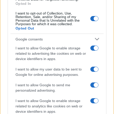
Leggi anche
Opted In
I want to opt-out of Collection, Use,
Retention, Sale, and/or Sharing of my
Personal Data that Is Unrelated with the
Casa
Purposes for which it was collected.
Opted Out
Dove posizionare il divano
secondo il Feng Shui: gli
errori da evitare
Google consents
I want to allow Google to enable storage
related to advertising like cookies on web or
Moda
device identifiers in apps.
Chiara Ferragni, più bella
che mai: al naturale e senza
I want to allow my user data to be sent to
make up VIDEO
Google for online advertising purposes.
I want to allow Google to send me
Viaggi
personalized advertising.
Il borgo più spettacolare della
Costa dei Trabocchi conquista
I want to allow Google to enable storage
tutti: tra vicoli, panorami e spiagge
related to analytics like cookies on web or
da sogno
device identifiers in apps.