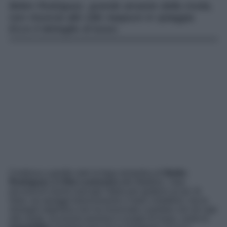
Belen Rodriguez, grande amante della moda,
non rinuncia allo stile neppure in spiaggia.
Ecco il dettaglio di lusso.
Continua a gonfie vele la fuga romantica di
Belén
Rodriguez
ed
Elio Lorenzoni
alle Maldive. I due
piccioncini hanno lasciato l’Italia per godersi un po’ di
relax, tra spiagge bianchissime e mare cristallino, ma la
showgirl argentina non ha rinunciato a portare con sé capi
alla moda, accessori preziosi e scarpe di lusso, come le