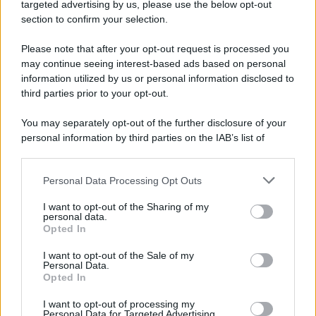
(FOTO)
targeted advertising by us, please use the below opt-out
section to confirm your selection.
Si tratta delle espadrillas Starbord firmate da
Louis
Vuitton
che costano la bellezza di 820 euro. Una
Please note that after your opt-out request is processed you
calzatura perfetta per le bianche spiagge delle Maldive,
may continue seeing interest-based ads based on personal
da abbinare a mini-dressi trasparenti o a copricostumi
super colorati, che donano un tocco in più al look
information utilized by us or personal information disclosed to
vacanziero della Rodriguez.
third parties prior to your opt-out.
You may separately opt-out of the further disclosure of your
personal information by third parties on the IAB’s list of
downstream participants.
Personal Data Processing Opt Outs
This information may also be disclosed by us to third parties
on the IAB’s List of Downstream Participants that may further
I want to opt-out of the Sharing of my
disclose it to other third parties.
personal data.
Opted In
Please note that this website/app uses one or more Google
services and may gather and store information including but
I want to opt-out of the Sale of my
Personal Data.
not limited to your visit or usage behaviour. You may click to
Opted In
grant or deny consent to Google and its third-party tags to
use your data for below specified purposes in below Google
I want to opt-out of processing my
consent section.
Personal Data for Targeted Advertising.