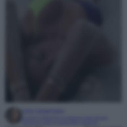
Irene Sangermano
Laureta in letteratura e traduzione interculturale
Esperta in moda e mondo dello spettacolo