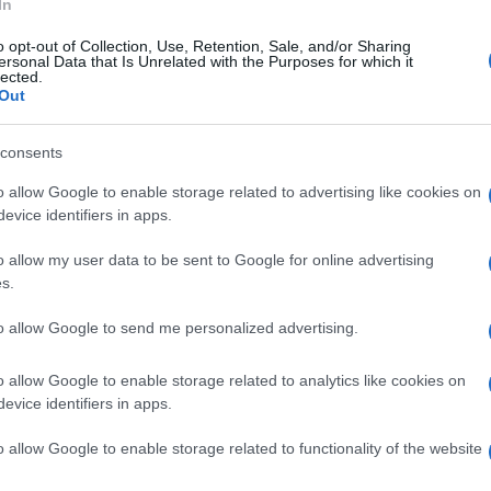
In
o opt-out of Collection, Use, Retention, Sale, and/or Sharing
ersonal Data that Is Unrelated with the Purposes for which it
lected.
Out
consents
o allow Google to enable storage related to advertising like cookies on
evice identifiers in apps.
o allow my user data to be sent to Google for online advertising
s.
sua iniziativa si trasforma in una miniera d’oro.
Ariana
 mormora abbia ritrovato l’amore dopo aver firmato per il
to allow Google to send me personalized advertising.
to sul mercato la nuova fragranza
Cloud Pink
, e il
ne hanno fatto scorta.
o allow Google to enable storage related to analytics like cookies on
evice identifiers in apps.
n Regalo alle Fan
o allow Google to enable storage related to functionality of the website
centro di diversi pettegolezzi ma questa volta non