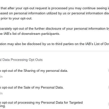
 that after your opt-out request is processed you may continue seeing i
ased on personal information utilized by us or personal information dis
 prior to your opt-out.
rately opt-out of the further disclosure of your personal information by
he IAB’s list of downstream participants.
tion may also be disclosed by us to third parties on the IAB’s List of 
 that may further disclose it to other third parties.
 that this website/app uses one or more Google services and may gath
l Data Processing Opt Outs
including but not limited to your visit or usage behaviour. You may click 
 to Google and its third-party tags to use your data for below specifi
o opt-out of the Sharing of my personal data.
el beauty Cloud Pink, la nuova fragranza
ogle consent section.
In
a farne scorta.
o opt-out of the Sale of my Personal Data.
In
to opt-out of processing my Personal Data for Targeted
ing.