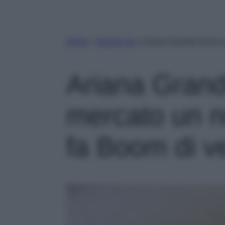
Home
»
Gossip Vip
»
Ariana Grande lancia 
Ariana Grand
mercato un 
fa Boom di v