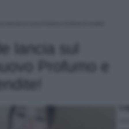
sul mercato un nuovo Profumo e fa Boom di vendite!
e lancia sul
nuovo Profumo e
endite!
Le