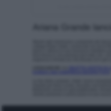
Un post condiviso da Ariana Gra
Ariana Grande lanc
Mentre tutti mormorano a proposito del divor
collega Ethan Slater, conosciuto sul set di Wi
balzo e utilizza la sua risonanza mediatica 
Racchiusa in una preziosa boccetta che, come
fragranza è firmata da Ulta Beauty ed è già la
LEGGI ANCHE >>>
DILETTA LEOTTA SI 
KARIUS UNA SORPRESA INASPETTATA
Le fan della cantante, infatti, hanno immedia
Grande per farne scorta, facendo così tintinna
Bellissimo anche lo spot pubblicitario, firm
mentre presenta in primo piano la sua nuov