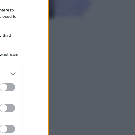
sana e rigogliosa:
non commettere
nterest-
questi 3 errori
closed to
 third
Downstream
er and store
to grant or
ed purposes