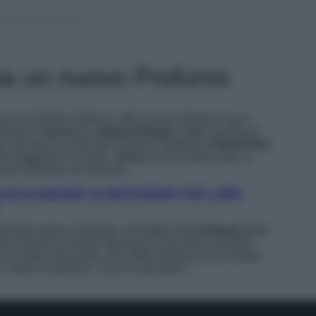
nde (@arianagrande)
ia un nuovo Profumo
zio con Dalton Gomez e alla nuova relazione con il
cked in Inghilterra,
Ariana Grande
coglie la palla al
per lanciare sul mercato la nuova fragranza
Cloud Pink
.
 suggerisce il nome, raffigura una nuvola rosa, la
 più richiesta sul mercato.
LASCIA ANDARE SU INSTAGRAM, PER LORIS
tamente preso d’assalto i rivenditori del
profumo
della
re di gioia le tasche della già ricchissima cantante.
ato da Zoey Grossman, che vede Ariana di rosa vestita
a e dolce creazione. Cosa ne pensate?