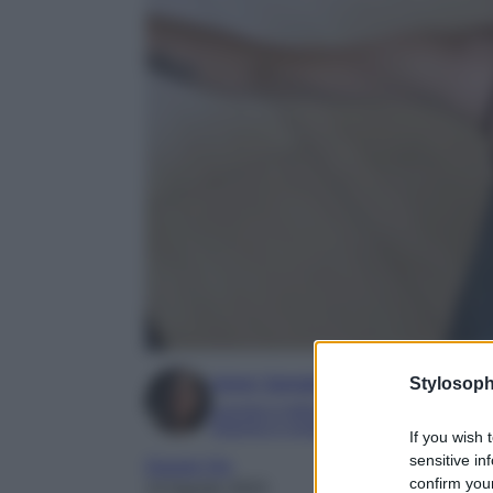
Irene Sangermano
Stylosoph
Laureta in letteratura e traduzione interc
Esperta in moda e mondo dello spettaco
If you wish 
sensitive in
Gossip Vip
confirm your
14 Agosto 2023