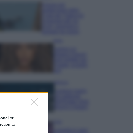
Il borgo più
spettacolare della
Costa dei Trabocchi
conquista tutti: tra
vicoli, panorami e
spiagge da sogno
Moda
Samira Lui
sfoggia il beach
look perfetto per
l’estate: scoprilo
qui!
Bellezza
I profumi marini
più gettonati
dell’Estate 2026,
freschi e leggeri
sonal or
Casa
ection to
Lavanda in vaso