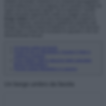
indietro nel tempo, immersa in un contesto paesaggistico
di rara bellezza e in una regione che in quanto a luoghi da
sogno non ha davvero eguali? Se la risposta è “niente”,
allora dovreste organizzare subito un viaggio verso un
borgo umbro
che è una vera meraviglia da scoprire in
questa stagione, ammirando lo spettacolo autentico del
foliage e facendo il pieno di bellezza, scorci che lasciano
senza fiato e cromie che incantano lo sguardo e che non
dimenticherete mai più.
Un borgo umbro da favola
Scopri di più su Montefalco: Guarda il Video e
continua a leggere
Cosa vedere: tutte le attrazioni dello splendido
Borgo di Montefalco
Perché visitare Montefalco in autunno
Un borgo umbro da favola