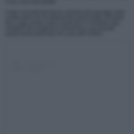
e con i suoi ritmi perfetti.
Il tutto circondati dal fascino assoluto dei paesaggi umbri
e dalla storia che ha attraversato questi luoghi arrivando
fino a oggi, pronta a farsi conoscere e a incantare ogni
visitatore che sceglierà di arrivare fino a qui durante
questo break autunnale nel cuore dell’Umbria.