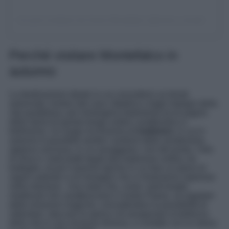
Un post condiviso da Vivere Montefalco (@vivere_montefalco)
Perché visitare Montefalco in
autunno
La destinazione ideale in cui concedersi un break
autunnale, lontani dal caos cittadino e dagli impegni della
vita quotidiana, per immergersi totalmente tra le pagine
della storia di questo borgo umbro caratteristico e
bellissimo. Un luogo ricchissimo di
tradizioni
, in cui in
autunno è possibile sentire i profumi della vendemmia
appena conclusa, in cui assaggiare i vini del posto, l’olio
di oliva e i tanti piatti legati alla tradizione umbra, tra
botteghe, locali e taverne tipiche in cui fare un pieno di
sapori autentici e di immagini che vi rimarranno impresse
nella memoria. Una meta che, come i tanti borghi
medievali che caratterizzano il nostro Paese, sa regalare
delle emozioni magiche, concedendovi la possibilità di
rallentare, staccare la spina e di assaporare la bellezza
della vita in una versione diversa, a contatto con la natura