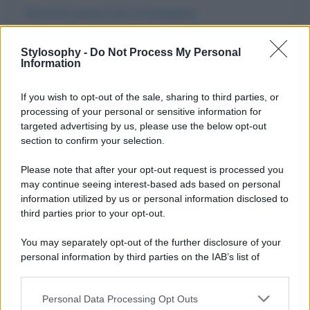
Visualizza questo post su Instagram
Stylosophy -
Do Not Process My Personal
Information
If you wish to opt-out of the sale, sharing to third parties, or
processing of your personal or sensitive information for
targeted advertising by us, please use the below opt-out
section to confirm your selection.
Please note that after your opt-out request is processed you
may continue seeing interest-based ads based on personal
Un post condiviso da Vivere Montefalco (@vivere_montefalco)
information utilized by us or personal information disclosed to
third parties prior to your opt-out.
You may separately opt-out of the further disclosure of your
personal information by third parties on the IAB’s list of
downstream participants.
Personal Data Processing Opt Outs
This information may also be disclosed by us to third parties