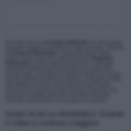
Un post condiviso da Vivere Montefalco (@vivere_montefalco)
Una meta unica e
un borgo medievale
che vale la pena
di essere scoperto e ammirato in ogni sua parte. Parliamo
del
borgo di Montefalco
, location sita tra le colline
umbre, anche nota con il soprannome di “
Ringhiera
dell’Umbria
“, poiché dalla sua posizione è possibile
ammirare il panorama eccezionale che si apre sotto
questo luogo, una distesa di vigneti e oliveti che, proprio
durante questa straordinaria stagione, si tingono di mille
sfaccettature di colore, passando dal rosso al giallo,
dall’arancio al marrone e fino al bronzo. Insomma, una
tavolozza in palette autunnale che merita di essere
ammirata come fareste con il quadro di un pittore.
Scopri di più su Montefalco: Guarda
il Video e continua a leggere