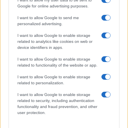
I want to allow my user data to be sent to
must di stagione da indossare con i
tuoi beach look!
Google for online advertising purposes.
I want to allow Google to send me
Bellezza
personalized advertising.
5 scrub corpo fai da te per
I want to allow Google to enable storage
una pelle liscia e levigata a
prova di Estate
related to analytics like cookies on web or
device identifiers in apps.
Casa
I want to allow Google to enable storage
related to functionality of the website or app.
Come organizzare il frigorifero in
estate: 5 consigli per conservare
meglio gli alimenti ed evitare
I want to allow Google to enable storage
sprechi
related to personalization.
I want to allow Google to enable storage
related to security, including authentication
functionality and fraud prevention, and other
user protection.
© – Stylosophy – Anicaflash S.r.l. – P.Iva 01816001000 – Testata
Giornalistica registrata presso il Tribunale ordinario di Roma, n° 111/2022