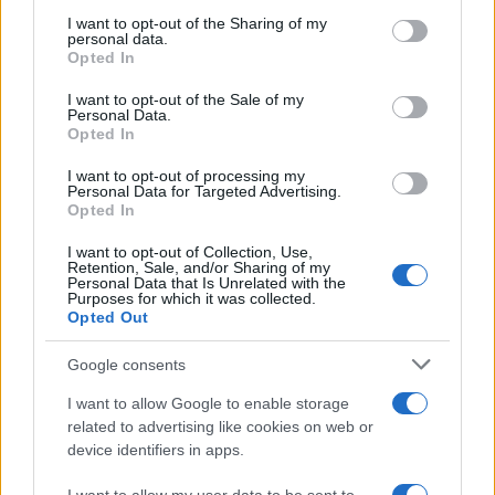
on the IAB’s List of Downstream Participants that may further
I want to opt-out of the Sharing of my
disclose it to other third parties.
personal data.
Opted In
Please note that this website/app uses one or more Google
services and may gather and store information including but
I want to opt-out of the Sale of my
Personal Data.
not limited to your visit or usage behaviour. You may click to
Opted In
grant or deny consent to Google and its third-party tags to
use your data for below specified purposes in below Google
I want to opt-out of processing my
consent section.
Personal Data for Targeted Advertising.
Leggi anche
Opted In
I want to opt-out of Collection, Use,
Retention, Sale, and/or Sharing of my
Personal Data that Is Unrelated with the
Viaggi
Purposes for which it was collected.
Opted Out
Isola di Vulcano, cosa vedere
e fare: spiagge, trekking e
luoghi da non perdere
Google consents
I want to allow Google to enable storage
related to advertising like cookies on web or
Moda
device identifiers in apps.
Chiara Ferragni detta tendenza
anche in estate: scopri qui il nuovo