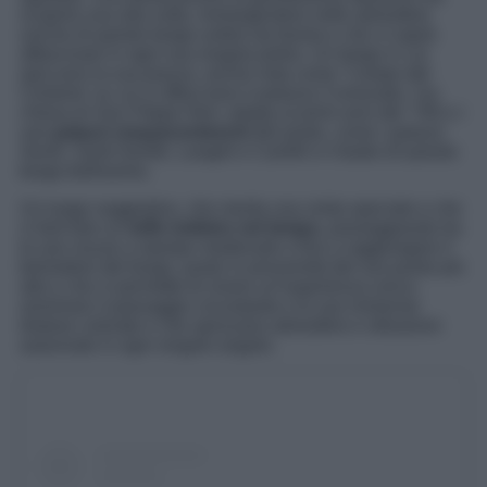
scoprire una alla volta, immergendosi nelle atmosfere
uniche di questo borgo umbro da favola e che vi saprà
affascinare in ogni sua singola pietra. Un borgo in cui
spiccano la sua piazza, anche nota come ‘Campo del
Certame’ su cui si affacciano il palazzo Comunale, l’ex
chiesa di San Filippo Neri, datata ai primi anni del ‘700 o i
vari
palazzi cinquecenteschi
del posto, come i palazzi
Senili, Santi-Gentili, Langeli e Camilli e il teatro di questo
borgo bellissimo.
Un luogo suggestivo, che merita una visita speciale e che
vi farà fare un
tuffo indietro nel tempo,
passeggiando tra
le sue viuzze a stampo medievale e fino a raggiungere il
belvedere del borgo, posto in prossimità del suo punto più
alto e che vi permette di vivere un’esperienza unica:
ammirare il paesaggio circostante e le sue immense
distese colorate e che sprizzano atmosfere e vibrazioni
autunnale in ogni singolo angolo.