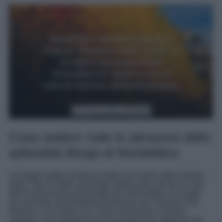
Cosa vedere: tutte le attrazioni dello
splendido Borgo di Montefalco
Un borgo umbro di fascino tanto da essere stato inserito
nella “Top 10 Web” dei borghi italiani più cliccati sul sito
dell’Associazione dei Borghi più belli d’Italia. Un luogo
eccezionale, già Bandiera Arancione del Touring Club
Italiano e una meta che vi farà innamorare al primo
sguardo. Una destinazione di grandissime attrazioni da