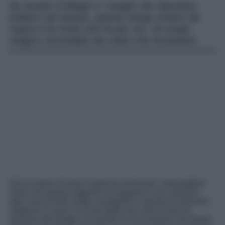
Se amate il foliage e I luoghi che riportano
indietro nel tempo, questo borgo umbro da
sogno è la meta che fa per voi. Un luogo
magico circondato da colori che incantano
Alzi la mano chi ama l’autunno anche per i meravigliosi
colori che questa stagione sa regalare e che colorano
ogni cosa di tinte calde, avvolgenti e cariche di emozioni
magiche. E cosa c’è di più bello che unire il fascino
assoluto del foliage con quello di una location che riporta