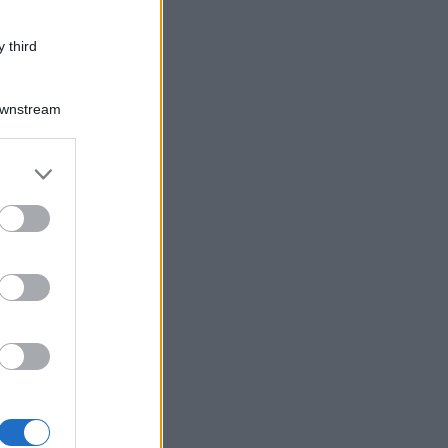
 third
Downstream
er and store
to grant or
ed purposes