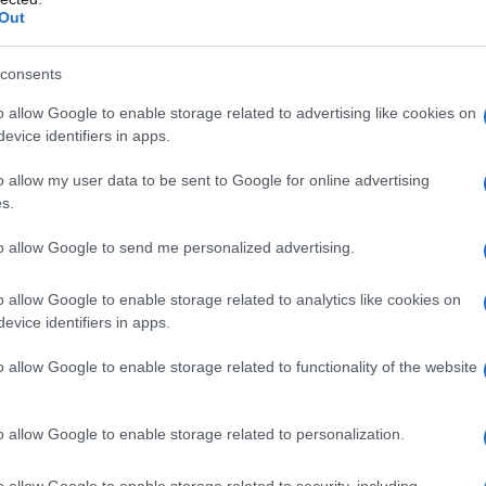
Out
un look semplice ma davvero cool!
ementi beige e con un accessorio roar!
consents
o allow Google to enable storage related to advertising like cookies on
elpa: la combo
evice identifiers in apps.
vero cool
o allow my user data to be sent to Google for online advertising
s.
to allow Google to send me personalized advertising.
o allow Google to enable storage related to analytics like cookies on
evice identifiers in apps.
o allow Google to enable storage related to functionality of the website
o allow Google to enable storage related to personalization.
o allow Google to enable storage related to security, including