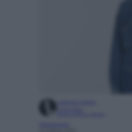
Ludovica Cimino
Content Editor
Esperta di Moda e Beauty
Abbigliamento
14 Febbraio 2024