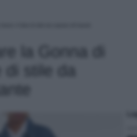
ans: 4 idee di stile da copiare all’istante
re la Gonna di
di stile da
tante
Le