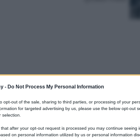
y -
Do Not Process My Personal Information
per l’armadio di ogni donna ma come
mo noi con 4 look davvero imperdibili…
to opt-out of the sale, sharing to third parties, or processing of your per
formation for targeted advertising by us, please use the below opt-out s
 selection.
 that after your opt-out request is processed you may continue seeing i
ased on personal information utilized by us or personal information dis