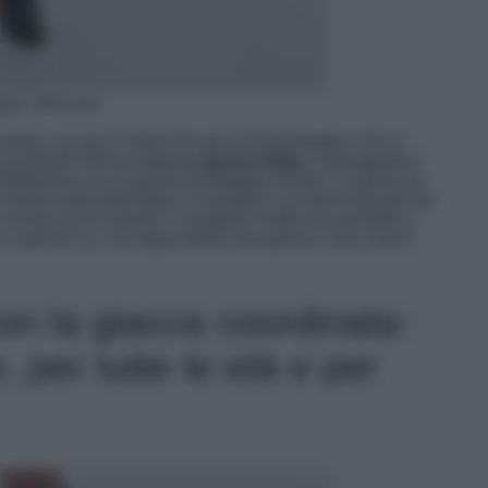
eta, 700 euro
ima, sia per il mood che per la funzionalità e che si
o parlando dell’accoppiata
gonna+felpa.
Stravagante e
 Mytheresa con la gonna di Bottega Venete. La gonna di
verde acido della felpa. Il risultato è un look inusuale ma
un’uscita con le amiche. Completa l’outfit con pochette a
!) e, perché no, con degli stivali raso gonna. Una cosa è
on la giacca coordinata:
 per tutte le età e per