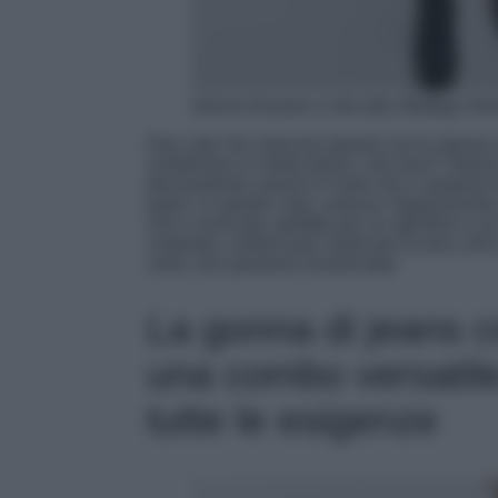
Gonna di jeans a vita alta, Bottega Ven
Due capi che nascono (quasi) con la stessa an
combinano in modo divino, non trovi? Stiam
decisamente casual è il look che ci propone
jeans, in questo caso, smorza l’appariscente 
chic e ricercato, perfetto per un aperitivo o 
contrasto, collant (neri velati per la sera, eh
certa, non passerai inosservata!
La gonna di jeans c
una combo versatile,
tutte le esigenze