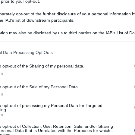
 prior to your opt-out.
rately opt-out of the further disclosure of your personal information by
he IAB’s list of downstream participants.
tion may also be disclosed by us to third parties on the IAB’s List of 
 that may further disclose it to other third parties.
 that this website/app uses one or more Google services and may gath
l Data Processing Opt Outs
including but not limited to your visit or usage behaviour. You may click 
 to Google and its third-party tags to use your data for below specifi
o opt-out of the Sharing of my personal data.
ogle consent section.
In
la
gonna di jeans
è davvero una garanzia ed un
 delle ragazze dal look più mannish e per quelle più
o opt-out of the Sale of my Personal Data.
è traccia di questo capo? Bisogna subito rimediare!
In
k da sera o il giusto outfit per il tuo pomeriggio di
i jeans. E se ce l’hai in un angolo nell’armadio a
to opt-out of processing my Personal Data for Targeted
indossarla, tranquilla! In questa guida troverai alcune
ing.
t ed essere cool sempre, in ogni situazione…
In
o opt-out of Collection, Use, Retention, Sale, and/or Sharing
spettata ma davvero cool
ersonal Data that Is Unrelated with the Purposes for which it
ta: una combo versatile, per tutte le età e per tutte le
lected.