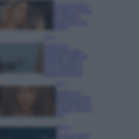
Chiara Ferragni,
più bella che mai:
al naturale e
senza make up
VIDEO
Viaggi
Il borgo più
spettacolare della
Costa dei Trabocchi
conquista tutti: tra
vicoli, panorami e
spiagge da sogno
Moda
Samira Lui
sfoggia il beach
look perfetto per
l’estate: scoprilo
qui!
Bellezza
I profumi marini