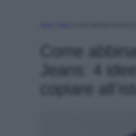
Home
»
Moda
»
Come abbinare la Gonna di Je
Come abbina
Jeans: 4 idee 
copiare all’is