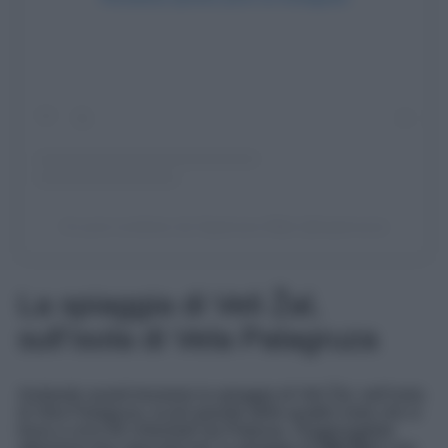
Un post condiviso da Saplunara Mljet (@saplunara)
La spiaggia di Veli Žal,
sull’isola di Vela Palagruza
Andando avanti troviamo la spiaggia di Veli Žal, nell’isola
di Vela Palagruza, la più grande delle quattro isole che si
trova a circa 95 chilometri da Peljesac. Raggiungibile