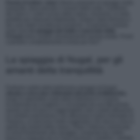
Parola d’ordine: relax!
Stiamo parlando di spiagge molto
tranquille, dove prevale il rumore delle onde, il profumo
del mare e i colori accesi della natura. Insomma, la meta
perfetta per rilassarsi totalmente, lontano dalla frenesia e
dal caos delle località più turistiche. Scopriamo insieme
quali sono
le spiagge più belle e nascoste della
Croazia
dove andare assolutamente questa estate. Pronti
a perdere completamente la testa per loro?
La spiaggia di Nugal, per gli
amanti della tranquillità
Partiamo subito dalla bellissima spiaggia di Nugal,
situata a circa due chilometri dal porto di Makarska
,
lungo la splendida costa della Dalmazia in Croazia.
Incastonata tra scogliere e circondata da una fitta pineta,
questa oasi di pace è raggiungibile solo a piedi attraverso
un sentiero panoramico che attraversa il parco forestale di
Osejava, un percorso molto suggestivo che lascia a bocca
aperta gli amanti della natura. Dopo l’intensa camminata,
si arriva finalmente alla spiaggia, composta da ciottoli
bianchi e bagnata da un mare turchese cristallino, perfetto