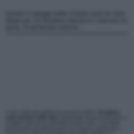
Queste 5 spiagge della Croazia sono la meta
ideale per chi desidera rilassarsi e staccare la
spina. Scopriamole insieme…
Il vero modo per godersi le vacanze estive?
Scegliere
mete lontane dalla folla,
frequentate da poche persone e
caratterizzate da un’atmosfera di puro relax. Una delle
destinazioni più interessanti è la Croazia, celebre per i
suoi piccoli angoli di paradiso terrestre, perfetti per