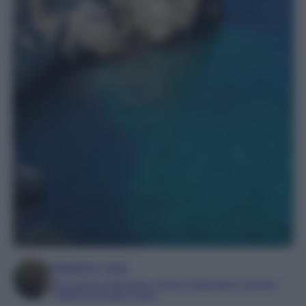
Beatrice Tursi
Laureata in traduzione, lingue e letterature straniere
Esperta di moda e lusso