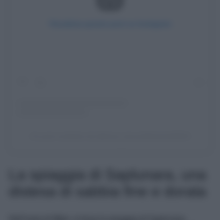
Visualizza questo post su Instagram
Un post condiviso da @trave_laroundtheworld2024
La spiaggia di Saplunara, una
distesa di sabbia fine e dorata
Nell’isola di Mljet, si trova la spiaggia di Saplunara,