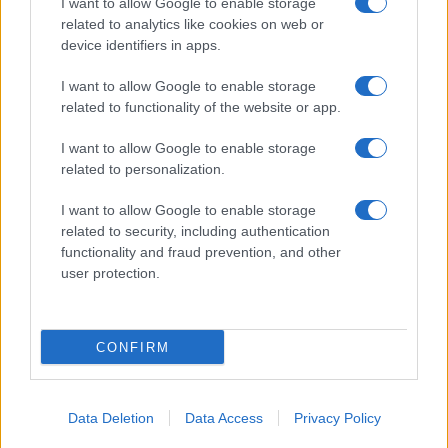
I want to allow Google to enable storage
animalier ma con un tocco più
related to analytics like cookies on web or
glamour!
device identifiers in apps.
I want to allow Google to enable storage
Viaggi
related to functionality of the website or app.
Montagna ad agosto: 4
località da non perdere per
I want to allow Google to enable storage
una vacanza al fresco
related to personalization.
I want to allow Google to enable storage
related to security, including authentication
functionality and fraud prevention, and other
user protection.
© – Stylosophy – Anicaflash S.r.l. – P.Iva 01816001000 – Testata
Giornalistica registrata presso il Tribunale ordinario di Roma, n° 111/2022
del 21/07/2022
CONFIRM
Contatti
Data Deletion
Data Access
Privacy Policy
Privacy Policy
Preferenze privacy
Mappa del sito
Chi siamo
Redazione
Codice Etico
Pubblicità