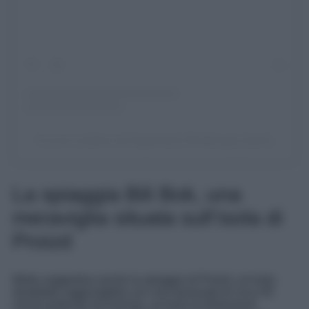
Un post condiviso da Nugal beach 💓 (@nugal_beach)
La spiaggia Bili Bok, una
meraviglia situata sull’isola di
Proizd
Molto suggestiva anche la spiaggia di Proizd, un’isola
disabitata raggiungibile con una traversata di circa 40
minuti partendo da Korčula, un’isola di dimensioni