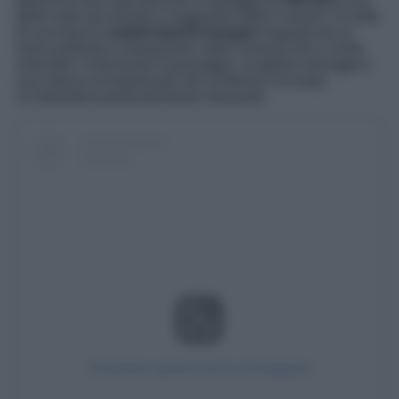
attraverso tour specializzati, la spiaggia di
Veli Žal
è una
delle mete più remote e suggestive della Croazia. Si tratta
di una baia di
ciottoli bianchi levigati
, bagnata da un
mare profondo e trasparente, dalle nuances blu e verde
smeraldo. A dominare il paesaggio, scogliere selvagge e
una natura incontaminata che conferisce al luogo
un’atmosfera particolarmente rilassante.
Visualizza questo post su Instagram