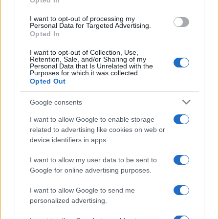
Opted In
grant or deny consent to Google and its third-party tags to
use your data for below specified purposes in below Google
I want to opt-out of processing my
consent section.
Personal Data for Targeted Advertising.
Leggi anche
Opted In
I want to opt-out of Collection, Use,
Retention, Sale, and/or Sharing of my
Personal Data that Is Unrelated with the
Bellezza
Purposes for which it was collected.
Opted Out
I profumi marini più
gettonati dell’Estate 2026,
freschi e leggeri
Google consents
I want to allow Google to enable storage
related to advertising like cookies on web or
Casa
device identifiers in apps.
Lavanda in vaso sana e
rigogliosa: non commettere
I want to allow my user data to be sent to
questi 3 errori
Google for online advertising purposes.
I want to allow Google to send me
Moda
personalized advertising.
Emma segue il trend di
stagione: bikini con stampa