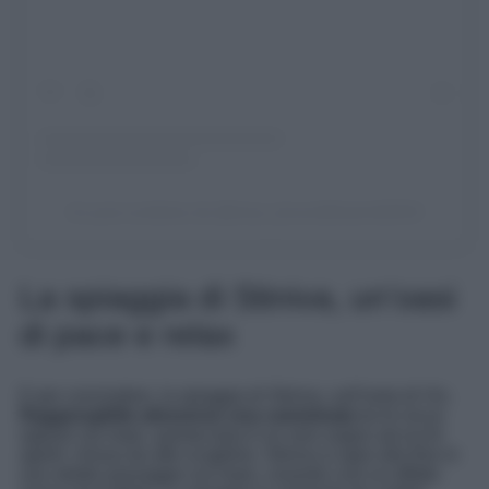
Un post condiviso da @trave_laroundtheworld2024
La spiaggia di Stiniva, un’oasi
di pace e relax
E per concludere, la spiaggia di Stiniva, sull’isola di Vis.
Raggiungibile attraverso una camminata
tra le rocce
oppure via mare, questa baia è un vero sogno ad occhi
aperti: chiusa da alte scogliere, Stiniva si apre alla fine in
uno stretto passaggio sul mare, creando così un effetto