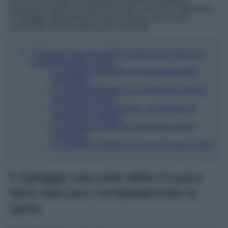
staccare la spina e ricaricare le pile. Qui sono moltissime
le spiagge dalla bellezza senza tempo, alcune più
conosciute mentre altre quasi nascoste.
5 Spiagge nascoste della Croazia dove staccare
completamente la spina
La spiaggia di Nugal, per gli amanti della
tranquillità
La spiaggia Bili Bok, una meraviglia situata
sull’isola di Proizd
La spiaggia di Saplunara, una distesa di
sabbia fine e dorata
La spiaggia di Veli Žal, sull’isola di Vela
Palagruza
La spiaggia di Stiniva, un’oasi di pace e relax
5 Spiagge nascoste della Croazia
dove staccare completamente la
spina