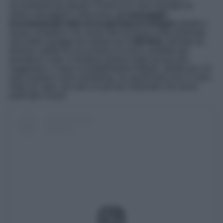
sicuramente più grandi. Proizd è un vero esempio di
natura selvaggia e silenziosa,
un paesaggio
incontaminato fatto di scogli bianchi levigati
, pinete e
acque cristalline che vanno dal turchese al blu profondo.
Una delle spiagge da visitare qui è
Bili Bok
, formata da
diverse calette di roccia bianca e liscia, perfette per
prendere il sole. A rendere questo luogo ancora più
suggestivo, il mare incredibilmente limpido, ideale per chi
ama nuotare o fare snorkeling. Su quest’isola non ci sono
hotel né case, ma solo un piccolo ristorante che serve
piatti tipici locali.