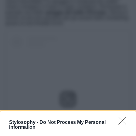
visivo mozzafiato. La spiaggia è composta da ciottoli
chiari e levigati e il mare è super cristallino. Dichiarata in
passato una delle
spiagge più belle d’Europa
, Stiniva è
anche un piccolo paradiso per gli amanti dello snorkeling,
grazie ai suoi fondali ricchi.
Visualizza questo post su Instagram
Stylosophy -
Do Not Process My Personal
Information