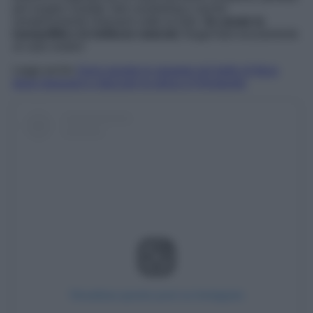
per lunghe nuotate, fare snorkeling o anche
semplicemente rilassarsi sotto al sole.
Se amate la
tranquillità e le bellezze naturali,
Nugal farà sicuramente
al caso vostro!
Leggi anche
Sono queste le spiagge più belle di Ibiza
dove rilassarsi e staccare la spina a Ferragosto
Visualizza questo post su Instagram