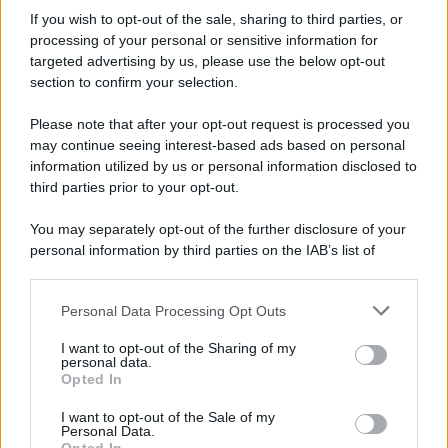
If you wish to opt-out of the sale, sharing to third parties, or
processing of your personal or sensitive information for
targeted advertising by us, please use the below opt-out
section to confirm your selection.
Please note that after your opt-out request is processed you
may continue seeing interest-based ads based on personal
Un post condiviso da @trave_laroundtheworld2024
information utilized by us or personal information disclosed to
third parties prior to your opt-out.
You may separately opt-out of the further disclosure of your
personal information by third parties on the IAB’s list of
downstream participants.
Personal Data Processing Opt Outs
This information may also be disclosed by us to third parties
on the IAB’s List of Downstream Participants that may further
I want to opt-out of the Sharing of my
disclose it to other third parties.
personal data.
Opted In
Please note that this website/app uses one or more Google
services and may gather and store information including but
I want to opt-out of the Sale of my
Personal Data.
not limited to your visit or usage behaviour. You may click to