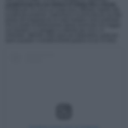
caratterizzata da una distesa di sabbia fine e dorata
.
Perfetta per chi cerca un luogo poco affollato rispetto alle
località più turistiche, Saplunara è incorniciata da una fitta
pineta ed è bagnata da un mare limpido e poco profondo,
che la rende la destinazione ideale anche per chi viaggia
con bambini. La spiaggia si estende per circa 1.5
chilometri, offrendo ampi spazi per distendersi, praticare
sport acquatici o semplicemente godersi un po’ di relax.
Visualizza questo post su Instagram