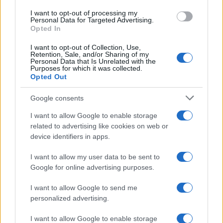
use your data for below specified purposes in below Google
I want to opt-out of processing my
consent section.
Personal Data for Targeted Advertising.
Leggi anche
Opted In
I want to opt-out of Collection, Use,
Retention, Sale, and/or Sharing of my
Personal Data that Is Unrelated with the
Casa
Purposes for which it was collected.
Opted Out
Dove posizionare il divano
secondo il Feng Shui: gli
errori da evitare
Google consents
I want to allow Google to enable storage
related to advertising like cookies on web or
Moda
device identifiers in apps.
Chiara Ferragni, più bella
che mai: al naturale e senza
I want to allow my user data to be sent to
make up VIDEO
Google for online advertising purposes.
I want to allow Google to send me
Viaggi
personalized advertising.
Il borgo più spettacolare della
Costa dei Trabocchi conquista
I want to allow Google to enable storage