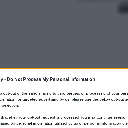
y -
Do Not Process My Personal Information
n ingrediente skincare tutto da scoprire.
 Yuzu è il nuovo alleato per una pelle glow e
to opt-out of the sale, sharing to third parties, or processing of your per
formation for targeted advertising by us, please use the below opt-out s
 selection.
 that after your opt-out request is processed you may continue seeing i
ased on personal information utilized by us or personal information dis