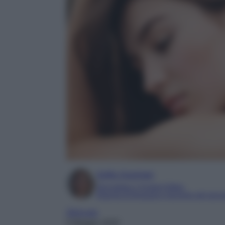
Sofia Gusman
Giornalista e Content Editor
Esperta di linguaggi e tecniche del gior
Skincare
5 Maggio 2025