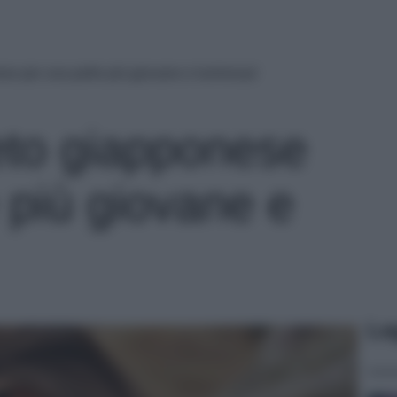
ese per una pelle più giovane e luminosa!
reto giapponese
 più giovane e
Le