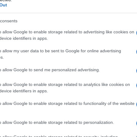
agie, ma ci si avvicina. E in questo articolo te lo
Out
chio esperto, mostrandoti perché funziona e quali
consents
rietà e benefici nella skincare
o allow Google to enable storage related to advertising like cookies on
elle liscia effetto glow
evice identifiers in apps.
Giappone: YUZU-C Beauty Sleeping Mask
nfondibile: Acqua di Parma Signatures of the Sun Yuzu
 viso: Erborian Yuza Super Sérum
o allow my user data to be sent to Google for online advertising
e corpo TGC302 Yuzu
s.
c Mimi Mandorla & Yuzu
to allow Google to send me personalized advertising.
nte dello Yuzu: proprietà e
o allow Google to enable storage related to analytics like cookies on
evice identifiers in apps.
are
o allow Google to enable storage related to functionality of the website
apponese che assomiglia vagamente a un piccolo
no custodisce un vero e proprio elisir di bellezza.
o allow Google to enable storage related to personalization.
fenoli, questo frutto è noto per la sua capacità di
ll’invecchiamento cutaneo. In pratica: aiuta a prevenire
o allow Google to enable storage related to security, including