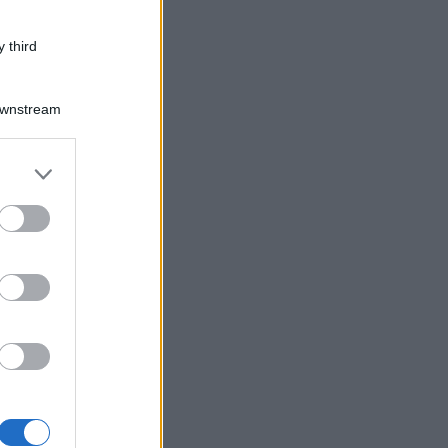
 third
Downstream
er and store
to grant or
ed purposes