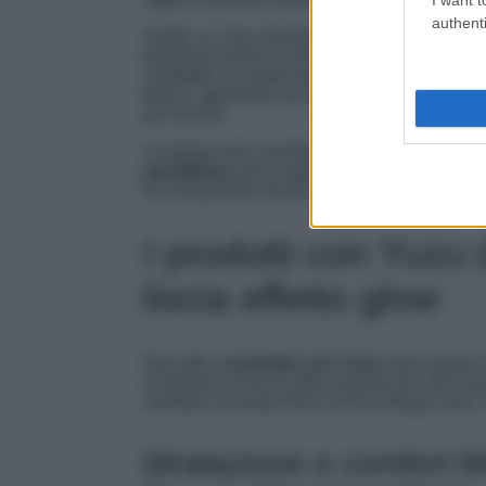
authenti
Inoltre, lo Yuzu stimola la
sintesi di collage
proprietà lenitive e tonificanti, il che lo ren
combatte con pelle spenta, disidratata o stre
fresco, agrumato ma non aggressivo, capace 
più noiosa.
La texture dei cosmetici a base di Yuzu è spe
quotidiana
senza appesantire. Che sia in ve
ha conquistato anche i brand più blasonati, 
I prodotti con Yuzu
liscia effetto glow
Non tutti i
cosmetici con Yuzu
sono uguali. 
in formule ricche di attivi naturali per veri ri
meritano un posto fisso nel tuo beauty case.
Idratazione e comfort