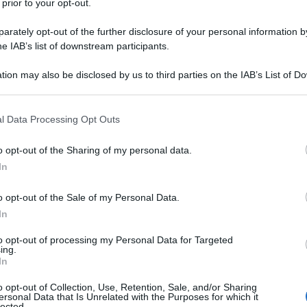
 prior to your opt-out.
rately opt-out of the further disclosure of your personal information by
he IAB’s list of downstream participants.
tion may also be disclosed by us to third parties on the IAB’s List of 
 that may further disclose it to other third parties.
 that this website/app uses one or more Google services and may gath
l Data Processing Opt Outs
including but not limited to your visit or usage behaviour. You may click 
 to Google and its third-party tags to use your data for below specifi
o opt-out of the Sharing of my personal data.
ogle consent section.
In
o opt-out of the Sale of my Personal Data.
fare spremute, è ora di aggiornarti. C’è un piccolo frutto
polando nel mondo della skincare. Non è una novità per
In
a l’armadietto del bagno pieno di potenti cosmetici
: “preparati a innamorarti!”. Lo Yuzu non solo ha un
to opt-out of processing my Personal Data for Targeted
 ma è anche un concentrato di
antiossidanti
e
attivi
ing.
In
forme e grana fina.
delle nuove creme e sieri, il passo è stato breve. E ora lo
o opt-out of Collection, Use, Retention, Sale, and/or Sharing
ersonal Data that Is Unrelated with the Purposes for which it
persino nelle lozioni per il corpo più chic. Il suo successo?
lected.