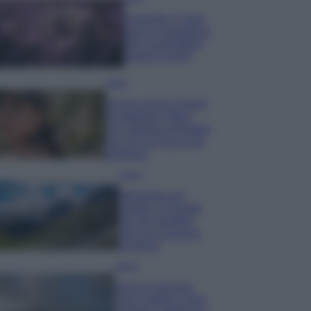
Lavanda in vaso
sana e rigogliosa:
non commettere
questi 3 errori
Moda
Emma segue il trend
di stagione: bikini
con stampa animalier
ma con un tocco più
glamour!
Viaggi
Montagna ad
agosto: 4 località
da non perdere
per una vacanza
al fresco
Viaggi
Isola di Vulcano,
cosa vedere e fare: