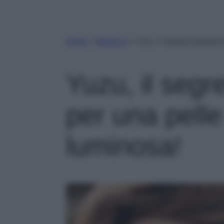
Home
»
Bellezza
»
Yuzu, il segreto giappon
Yuzu, il seg
per una pelle
luminosa!