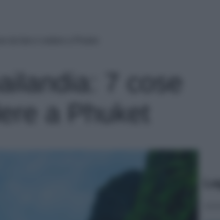
se da fare e vedere a Phuket
ailandia: 7 cose
dere a Phuket
Le