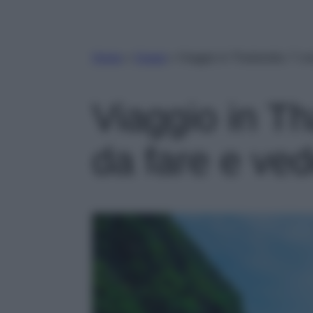
Home
»
Viaggi
»
Viaggio in Thailandia: 7 co
Viaggio in Th
da fare e ve