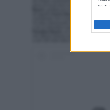
da visitare assolutamente,
spiccano Paton
authenti
piena di locali dove sorseggiare un drink e fa
Beach
, perfetta per le famiglie e per coloro
all’appello
Karon Beach
che, oltre ad esser
considerato che è lunga più di 3 km), è anch
Un’altra interessante alternativa è
Freedom
e da un’atmosfera super tranquilla e rilassata
Paradise Beach,
un vero e proprio angolo pa
che offrono diverse zone d’ombra. Qui, oltre a 
a soli 100 metri dalla riva, si trova un’incante