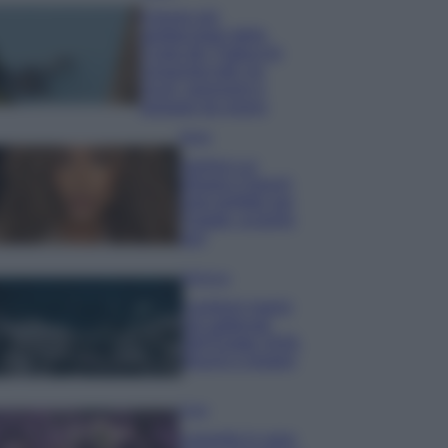
Il borgo più
spettacolare della
Costa dei Trabocchi
conquista tutti: tra
vicoli, panorami e
spiagge da sogno
Moda
Samira Lui
sfoggia il beach
look perfetto per
l’estate: scoprilo
qui!
Bellezza
I profumi marini
più gettonati
dell’Estate 2026,
freschi e leggeri
Casa
Lavanda in vaso