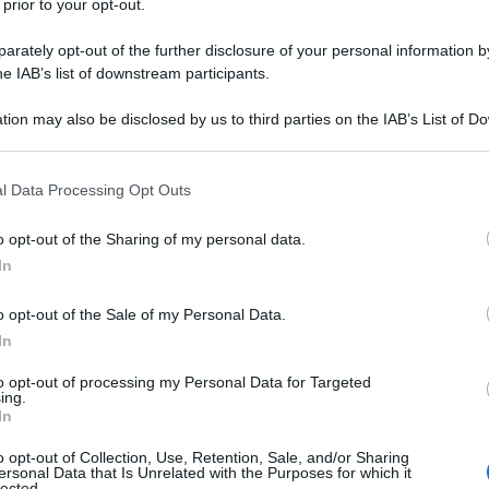
 prior to your opt-out.
rately opt-out of the further disclosure of your personal information by
he IAB’s list of downstream participants.
tion may also be disclosed by us to third parties on the IAB’s List of 
 that may further disclose it to other third parties.
 that this website/app uses one or more Google services and may gath
l Data Processing Opt Outs
 panorami mozzafiato, conoscere una nuova cultura e
including but not limited to your visit or usage behaviour. You may click 
utine? Phuket, che domande! Si tratta di
una
 to Google and its third-party tags to use your data for below specifi
o opt-out of the Sharing of my personal data.
ata alla terraferma da un ponte di circa 600 metri e
ogle consent section.
”
, grazie alle sue bellezze naturali che lasciano a bocca
In
o opt-out of the Sale of my Personal Data.
sima isola thailandese di Phuket
In
di Phuket, dei luoghi paradisiaci che vi lasceranno a
to opt-out of processing my Personal Data for Targeted
rtante luogo di culto
ing.
In
 visita Phuket
erienza di vita unica
o opt-out of Collection, Use, Retention, Sale, and/or Sharing
a vita notturna
ersonal Data that Is Unrelated with the Purposes for which it
lected.