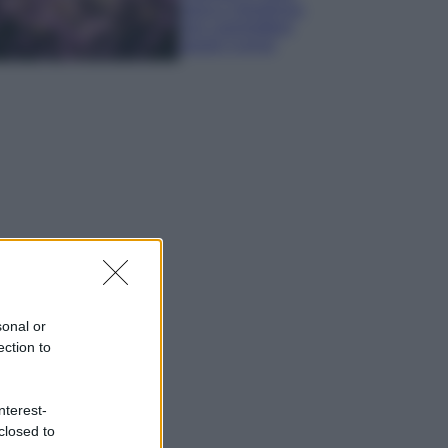
sana e rigogliosa:
non commettere
questi 3 errori
sonal or
ection to
nterest-
closed to