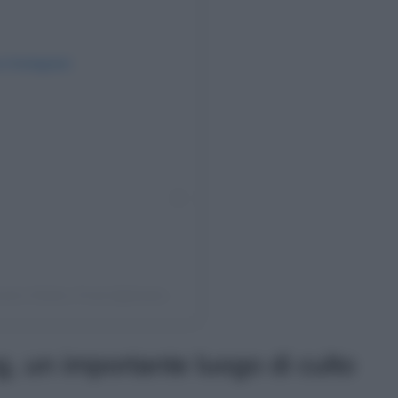
su Instagram
Un post condiviso da Phuket 🇹🇭 Thailand | Travel | Hotels | Food (@phuket.explores)
g, un importante luogo di culto