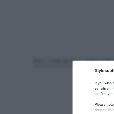
Ecco 7 cose da fare e vedere nella b
Stylosoph
If you wish 
sensitive in
confirm your
Please note
based ads b