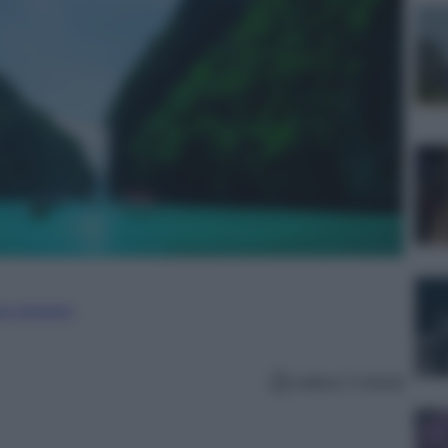
ure straniere
Lettura: 5 minuti