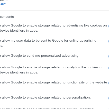
 punto panoramico
Out
 vedere nella bellissima
consents
o allow Google to enable storage related to advertising like cookies on
i Phuket
evice identifiers in apps.
o allow my user data to be sent to Google for online advertising
offrono moltissime forme di intrattenimento e attività,
s.
oriche e religiose
, che rappresentano perfettamente la
 avrete ben capito, dalle spiagge incontaminate ai
to allow Google to send me personalized advertising.
na gemma tutta da scoprire!
A questo punto la
e principali da fare e da vedere? Scopriamole insieme…
o allow Google to enable storage related to analytics like cookies on
evice identifiers in apps.
più belle di Phuket, dei luoghi
eranno a bocca aperta
o allow Google to enable storage related to functionality of the website
 dai turisti: una visita alle spiagge più belle di Phuket! Se
o allow Google to enable storage related to personalization.
un asciugamano sulla sabbia bianca e fare una lunga
icuramente la destinazione perfetta per voi. Tra le spiagge
o allow Google to enable storage related to security, including