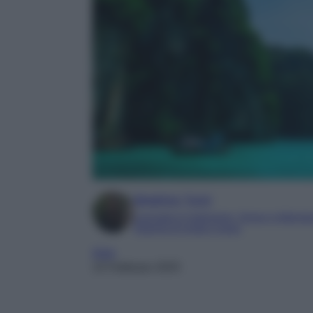
Beatrice Tursi
Laureata in traduzione, lingue e letterat
Esperta di moda e lusso
Asia
15 Febbraio 2025