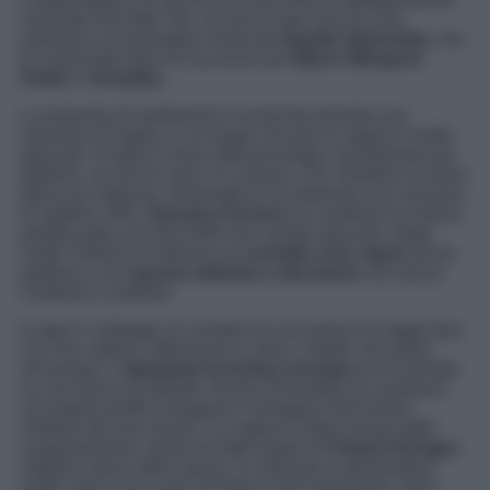
chiamata Not After Ten. Da più di due anni ha una
relaziona col produttore musicale
Davide Simonetta
, che
ha realizzato brani di successo per
Marco Mengoni
,
Fedez
e
Annalisa
.
La proposta di matrimonio è avvenuta durante una
vacanza in Puglia, in un luogo che per la coppia è molto
speciale. Proprio lì sono stati presentati, inizialmente per
telefono, da alcuni amici in comune. Per chiedere la mano
della sua ragazza, Simonetta le ha dedicato una canzone.
Al settimo cielo,
Veronica Ferraro
ha condiviso la notizia
pubblicando una foto della loro serata speciale. Negli
scatti l’influencer indossa un
corsetto rosa cipria
senza
spalline e una
gonna satinata a vita bassa
che lascia
l’ombelico scoperto.
Il capo è collegato al corsetto da una specie di reggicalze.
Ciò che cattura l’attenzione è, però, l’anello che porta
all’anulare: il
diamante ha forma circolare
ed è montato
su una fascia di brillanti. Anche Simonetta ha condiviso
sul proprio profilo Instagram l’immagine dell’anello,
simbolo del loro amore. La coppia è stata invasa dalle
congratulazioni, prime tra tutte quelle di
Chiara Ferragni
,
migliore amica della sposa. In molti già si domandano
quale sarà il suo ruolo all’interno del matrimonio, forse