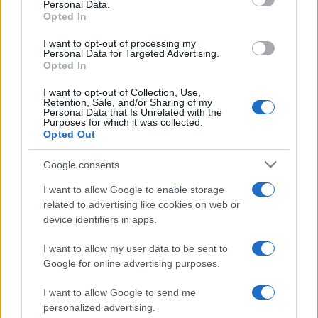
Personal Data.
not limited to your visit or usage behaviour. You may click to
Opted In
grant or deny consent to Google and its third-party tags to
use your data for below specified purposes in below Google
I want to opt-out of processing my
consent section.
Personal Data for Targeted Advertising.
Leggi anche
Opted In
I want to opt-out of Collection, Use,
Retention, Sale, and/or Sharing of my
Bellezza
Personal Data that Is Unrelated with the
Purposes for which it was collected.
Niacinamide, il segreto beauty
Opted Out
non solo della pelle ma anche dei
Capelli: proprietà e prodotti da
Google consents
provare
I want to allow Google to enable storage
related to advertising like cookies on web or
Casa
device identifiers in apps.
Hai tante piante in casa?
Questi accessori IKEA ti
I want to allow my user data to be sent to
semplificano davvero la vita
Google for online advertising purposes.
I want to allow Google to send me
Moda
personalized advertising.