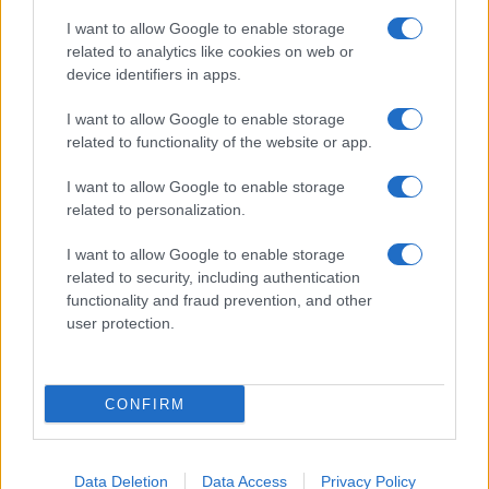
Hailey Bieber sfoggia il trend
I want to allow Google to enable storage
dell’estate con il bikini effetto
velluto FOTO
related to analytics like cookies on web or
device identifiers in apps.
I want to allow Google to enable storage
Casa
related to functionality of the website or app.
Dove posizionare il divano
secondo il Feng Shui: gli
I want to allow Google to enable storage
errori da evitare
related to personalization.
I want to allow Google to enable storage
related to security, including authentication
functionality and fraud prevention, and other
user protection.
© – Stylosophy – Anicaflash S.r.l. – P.Iva 01816001000 – Testata
Giornalistica registrata presso il Tribunale ordinario di Roma, n° 111/2022
del 21/07/2022
CONFIRM
Contatti
Data Deletion
Data Access
Privacy Policy
Privacy Policy
Preferenze privacy
Mappa del sito
Chi siamo
Redazione