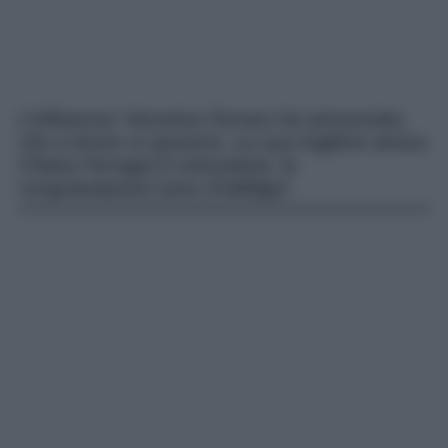
L’influencer Veronica Ferraro ha annunciato
che a breve si sposerà. La sua migliore amica
Chiara Ferragni è entusiasta: le
congratulazioni sono d’obbligo!