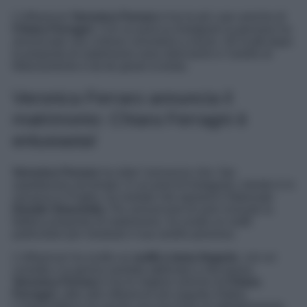
L’influencer
Veronica Ferraro
è tra le più care amiche di
Chiara Ferragni
. Con un post su Instagram la giovane ha
annunciato che a breve convolerà a nozze. Gli scatti dopo
la proposta di matrimonio sono dolcissimi e l’anello di
fidanzamento è da far girare la testa.
Veronica Ferraro annuncia il
matrimonio: Chiara Ferragni è
entusiasta!
Veronica Ferraro
ha dato l’annuncio che i fan
aspettavano da tempo: in un post di Instagram, mentre è in
vacanza in Puglia, ha rivelato che sposerà il fidanzato
Davide Simonetta
. Per annunciare di aver ricevuto la
fatidica proposta di matrimonio, ha scelto un outfit
particolare per mostrare il suo anello prezioso.
L’influencer ha scelto un
outfit a tema lingerie
, con un
corsetto e la gonna sanitata abbinata a vita bassa.
Veronica Ferraro
è tra le migliori amiche di
Chiara
Ferragni
, oltre alle influencer più seguite d’Italia.
L’imprenditrice ha anche una sua linea di abbigliamento,