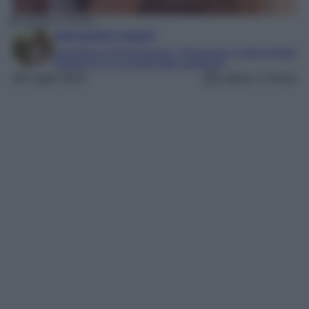
Veronica Ferraro
Alessandra Napoli
Laureata in Comunicazione, Tecnologie e Culture Digitali
Esperta di TV e mondo dello spettacolo
28 Luglio 2023
Lettura: 2 minuti