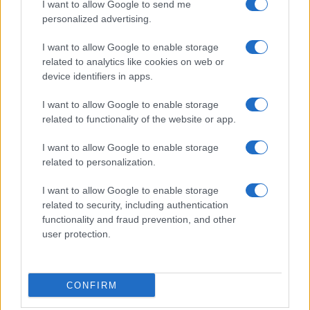
I want to allow Google to send me
Viaggi
personalized advertising.
Il borgo più spettacolare della
Costa dei Trabocchi conquista
I want to allow Google to enable storage
tutti: tra vicoli, panorami e spiagge
related to analytics like cookies on web or
da sogno
device identifiers in apps.
I want to allow Google to enable storage
Moda
related to functionality of the website or app.
Samira Lui sfoggia il beach
look perfetto per l’estate:
I want to allow Google to enable storage
scoprilo qui!
related to personalization.
I want to allow Google to enable storage
related to security, including authentication
functionality and fraud prevention, and other
user protection.
© – Stylosophy – Anicaflash S.r.l. – P.Iva 01816001000 – Testata
Giornalistica registrata presso il Tribunale ordinario di Roma, n° 111/2022
del 21/07/2022
CONFIRM
Contatti