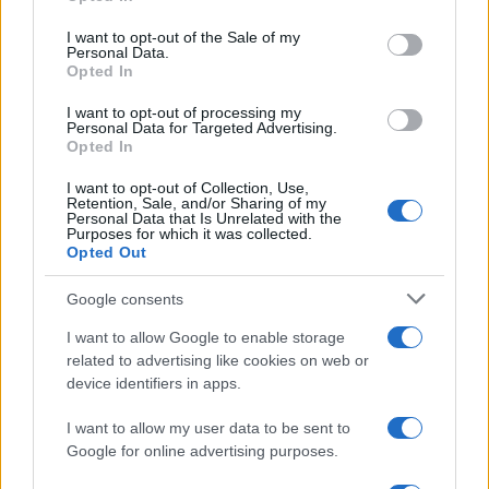
Please note that this website/app uses one or more Google
services and may gather and store information including but
I want to opt-out of the Sale of my
Personal Data.
not limited to your visit or usage behaviour. You may click to
Opted In
grant or deny consent to Google and its third-party tags to
use your data for below specified purposes in below Google
I want to opt-out of processing my
consent section.
Personal Data for Targeted Advertising.
Leggi anche
Opted In
I want to opt-out of Collection, Use,
Retention, Sale, and/or Sharing of my
Personal Data that Is Unrelated with the
Casa
Purposes for which it was collected.
Opted Out
Dove posizionare il divano
secondo il Feng Shui: gli
errori da evitare
Google consents
I want to allow Google to enable storage
related to advertising like cookies on web or
Moda
device identifiers in apps.
Chiara Ferragni, più bella
che mai: al naturale e senza
I want to allow my user data to be sent to
make up VIDEO
Google for online advertising purposes.