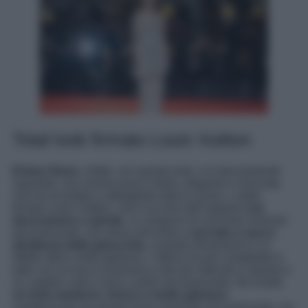
Total look firmato Louis Vuitton
Emma Stone
, infatti, con questo look, si è decisamente
superata: una visione pura e bella, elegante e ricercata,
che ha incantato e abbagliato tutta la scena. L’abito
firmato Louis Vuitton, che è sui toni dell’argento
con
decorazione a spirale
, si compone di una linea minimal
ed essenziale, ma viene arricchito e
raccolto a sacco
all’altezza delle ginocchia
, creando dinamismo e un
effetto ottico molto glamour. L’attrice ha poi completato il
tutto con un trucco luminoso e dai toni delicati e naturali e
un capello corto e liscio, pulito ed essenziale. Ne risulta
un look moderno, fresco e molto glamour
,
caratterizzato da questa linea minimale ed essenziale, ma