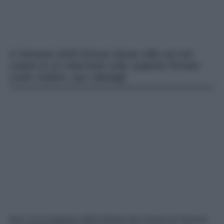
A Venezia 2025 Emma Stone sfila sul red
carpet in un total look color argento firmato
Louis Vuitton: qui i dettagli.
Non c’è un’edizione della
Mostra del Cinema di Venezia