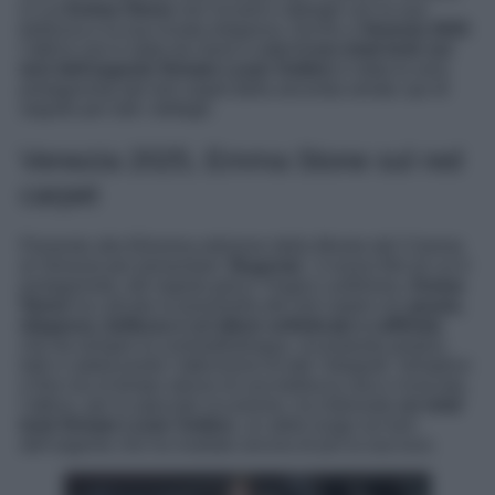
in cui
Emma Stone
non incanti e abbagli con la sua
bellezza e la sua innata eleganza. Anche a
Venezia 2025
l’attrice non è stata da meno e
con il suo total look sui
toni dell’argento firmato Louis Vuitton
è stata la vera
protagonista del red carpet della seconda serata: qui di
seguito per tutti i dettagli.
Venezia 2025, Emma Stone sul red
carpet
Presente alla 82esima edizione della
Mostra del Cinema
di Venezia
per presentare ‘
Bugonia
‘, il nuovo film di cui è
protagonista, del regista greco Yorgos Lanthimos,
Emma
Stone
ha calcato la passerella del red carpet con
grazia,
eleganza, bellezza e un’allure sofisticato e raffinato
che da sempre la contraddistingue, incantando proprio
tutti e catalizzando l’attenzione di tutti i fotografi. Semplice
e fine ma al tempo stesso di una bellezza rara e ricercata,
l’attrice, per la speciale occasione, ha indossato
un total
look firmato Louis Vuitton
, un abito lungo sui toni
dell’argento che ha risaltato ancora di più la sua luce.