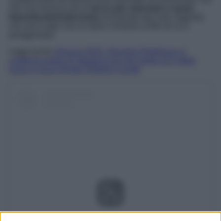
che non rinuncia ad un
tocco più visionario e quasi
futuristico/extraterrestre
(richiamato dal color argento),
che non è altro che un dolce richiamo al film di cui è
protagonista!
Leggi anche
Venezia 2025, Georgina Rodriguez si
conferma regina di eleganza sul red carpet con l’abito
lungo in pizzo firmato Roberto Cavalli
Visualizza questo post su Instagram