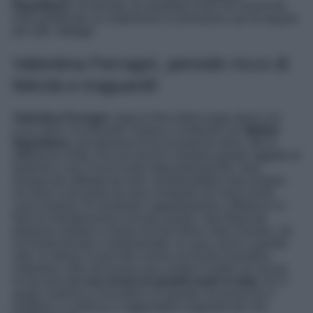
Napolitano
, di recente, ha mostrato ai fan sui social dei
look perfetti per un matrimonio in primavera: qui di seguito
per tutti i dettagli.
Valentina Ferragni, periodo ricco di
felicità e traguardi!
Valentina Ferragni
, dopo la fine della lunga storia con
Luca Vezil, ha ritrovato l’amore e la felicità con
Matteo
Napolitano
, più giovane di lei di qualche anno. Ma la
differenza d’età, che sui social è sempre grande oggetto di
polemica, non li ha di certo ostacolati perché i due,
sempre più affiatati ed uniti, sembrerebbero fare proprio
sul serio a tal punto da aver comprato nei mesi scorsi
casa insieme. Al momento l’appartamento a Milano è in
fase di ristrutturazione ma ben presto i due fidanzati
potranno andare a vivere nel loro felice nido d’amore. Se
sul fronte privato e sentimentale, le cose vanno a gonfie
vele, lo stesso si può dire anche sul fronte lavorativo.
Valentina, oltre ad essere una content creator sui social,
ha da anni
un suo brand di gioielli made in Italy
con il
quale continua a riscuotere un grande successo tra il
pubblico e continua a raggiungere traguardi più che