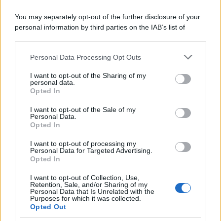
You may separately opt-out of the further disclosure of your
personal information by third parties on the IAB’s list of
downstream participants.
Personal Data Processing Opt Outs
This information may also be disclosed by us to third parties
on the IAB’s List of Downstream Participants that may further
I want to opt-out of the Sharing of my
disclose it to other third parties.
personal data.
Opted In
Please note that this website/app uses one or more Google
services and may gather and store information including but
I want to opt-out of the Sale of my
Personal Data.
not limited to your visit or usage behaviour. You may click to
Opted In
grant or deny consent to Google and its third-party tags to
use your data for below specified purposes in below Google
I want to opt-out of processing my
consent section.
Personal Data for Targeted Advertising.
Leggi anche
Opted In
I want to opt-out of Collection, Use,
Retention, Sale, and/or Sharing of my
Personal Data that Is Unrelated with the
Viaggi
Purposes for which it was collected.
Opted Out
Montagna ad agosto: 4
località da non perdere per