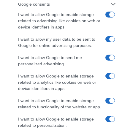
una vacanza al fresco
Google consents
I want to allow Google to enable storage
related to advertising like cookies on web or
Viaggi
device identifiers in apps.
Isola di Vulcano, cosa vedere
e fare: spiagge, trekking e
I want to allow my user data to be sent to
luoghi da non perdere
Google for online advertising purposes.
I want to allow Google to send me
Moda
personalized advertising.
Chiara Ferragni detta tendenza
anche in estate: scopri qui il nuovo
I want to allow Google to enable storage
must di stagione da indossare con i
related to analytics like cookies on web or
tuoi beach look!
device identifiers in apps.
I want to allow Google to enable storage
Bellezza
related to functionality of the website or app.
5 scrub corpo fai da te per
una pelle liscia e levigata a
I want to allow Google to enable storage
prova di Estate
related to personalization.