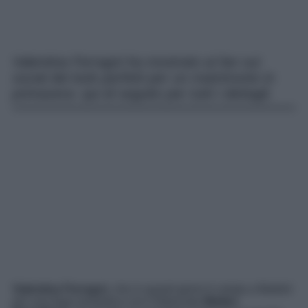
Valentina Ferragni ha mostrato ai fan sui
social dei look perfetti per un matrimonio in
primavera: qui di seguito per tutti i dettagli.
Valentina Ferragni
, che in questi giorni è volata a Madrid
per una fuga romantica con il fidanzato
Matteo