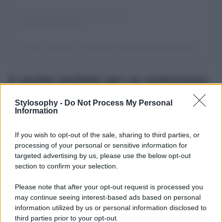
Un post condiviso da Valentina Ferragni (@valentinaferragni)
Il vestito perfetto per un matrimonio
in primavera!
Stylosophy -
Do Not Process My Personal
Information
Valentina, sui social, oltre a mostrare i suoi daily look o i
diversi momenti delle sue giornate tra famiglia, lavoro e
If you wish to opt-out of the sale, sharing to third parties, or
tempo libero, adora dare consigli ai fan su moda,
abbigliamento e beauty. Nei giorni scorsi, l’influencer ha
processing of your personal or sensitive information for
mostrato
cinque look perfetti per un matrimonio in
targeted advertising by us, please use the below opt-out
primavera
, passando in rassegna cinque abiti diversi a
section to confirm your selection.
seconda del mood e della location del matrimonio. Ma tra
questi, quello che ha più colpito e ha riscosso maggior
Please note that after your opt-out request is processed you
successo è quello sui toni del giallo che, oltre ad essere
may continue seeing interest-based ads based on personal
pensato per un wedding look, è perfetto per diverse
occasioni d’uso e facilmente abbinabile con diversi stili e
information utilized by us or personal information disclosed to
look.
third parties prior to your opt-out.