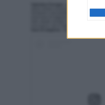
Valentina Ferragni
, come la sorella Chiara
adora restare al passo con i tempi non perd
momento e lanciandone anche lei stessa di n
must have di stagione. Ogni giorno l’imprendit
look, dando consigli e inspo look da cui pre
icon qual è, non è stata da meno e non ha di
have di stagione
, l’ideale da avere nel gua