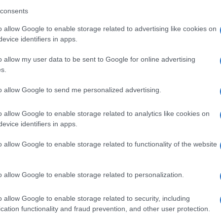
consents
o allow Google to enable storage related to advertising like cookies on
evice identifiers in apps.
o allow my user data to be sent to Google for online advertising
s.
to allow Google to send me personalized advertising.
o allow Google to enable storage related to analytics like cookies on
evice identifiers in apps.
o allow Google to enable storage related to functionality of the website
mpre al passo con i tempi, sfoggia
il bikini perfetto per
tate 2026
: qui di seguito per tutti i dettagli.
o allow Google to enable storage related to personalization.
 una vera fashion icon
o allow Google to enable storage related to security, including
cation functionality and fraud prevention, and other user protection.