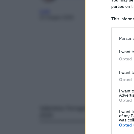
parties on t
Look
22 Giugno 2026
This informa
Participants
Please note
Persona
information 
deny consent
I want t
in below Go
Opted 
I want t
Opted 
I want 
Advertis
Opted 
Valentina Ferragni, sempre al passo c
I want t
2026.
of my P
was col
Opted 