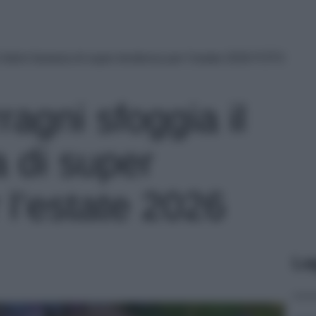
l bikini fantasia di super tendenza per l’estate 2026 FOTO
ragni sfoggia il
a di super
 l’estate 2026
Le