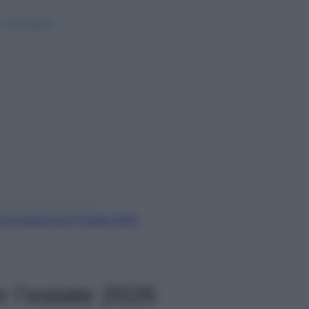
su Instagram
gni (@valentinaferragni)
 di costumi per l’Estate 2026.
er l’estate 2026