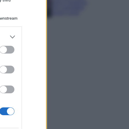
sana e rigogliosa:
non commettere
questi 3 errori
Downstream
er and store
to grant or
ed purposes