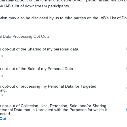
he IAB’s list of downstream participants.
Lettura: 2 minuti
tion may also be disclosed by us to third parties on the IAB’s List of 
 that may further disclose it to other third parties.
 that this website/app uses one or more Google services and may gath
l Data Processing Opt Outs
including but not limited to your visit or usage behaviour. You may click 
 to Google and its third-party tags to use your data for below specifi
o opt-out of the Sharing of my personal data.
ogle consent section.
In
o opt-out of the Sale of my Personal Data.
In
to opt-out of processing my Personal Data for Targeted
ing.
In
on i tempi, sfoggia il bikini must per l’estate
o opt-out of Collection, Use, Retention, Sale, and/or Sharing
ersonal Data that Is Unrelated with the Purposes for which it
lected.
Out