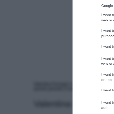
Google 
I want t
web or d
I want t
purpose
I want 
I want t
web or d
I want t
or app.
Valentina Ferragni
non ne sbaglia una e, se
questo periodo, il vero must have per l’es
I want t
Valentina Ferragni,
I want t
authenti