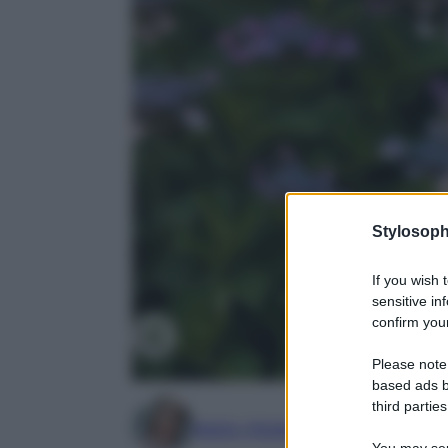
Stylosoph
If you wish 
sensitive in
confirm your
Please note
based ads b
third parties
Marta Vitulano
You may sepa