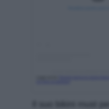
Visualizza questo post 
Un post condiviso da Valentina Ferra
Leggi anche
Tezenis lancia la nuova linea
Un inno al glamour!
Il suo bikini must p