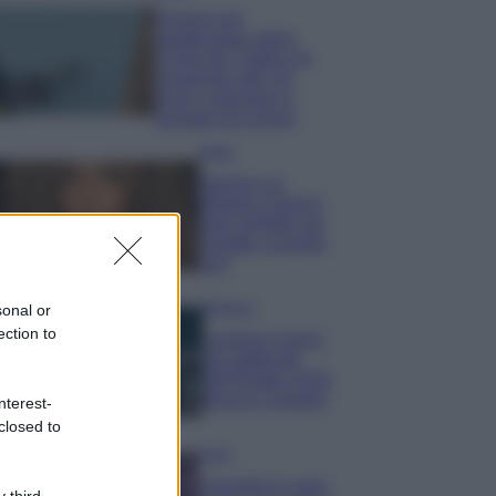
Il borgo più
spettacolare della
Costa dei Trabocchi
conquista tutti: tra
vicoli, panorami e
spiagge da sogno
Moda
Samira Lui
sfoggia il beach
look perfetto per
l’estate: scoprilo
qui!
Bellezza
sonal or
ection to
I profumi marini
più gettonati
dell’Estate 2026,
freschi e leggeri
nterest-
closed to
Casa
Lavanda in vaso
 third