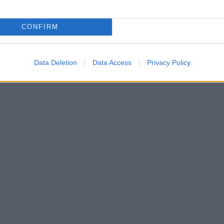
, è da sempre
una grande appassionata di moda e stile
:
endosi neppure una novità, seguendo le tendenze del
CONFIRM
uove destinate a diventare in poco tempo veri e propri
rice digitale condivide con i fan sui social i suoi daily
ndere spunto. Anche per quest’estate, da vera fashion
 certo deluso le aspettative, sfoggiando
il bikini must
Data Deletion
Data Access
Privacy Policy
rdaroba estivo!