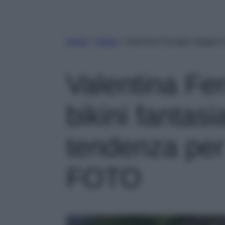
Home
»
Moda
»
Valentina Ferragni sfoggia i
Valentina Fer
bikini fantasi
tendenza per
FOTO