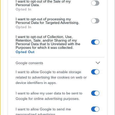
I want to opt-out of the Sale of my
Personal Data.
not limited to your visit or usage behaviour. You may click to
Opted In
grant or deny consent to Google and its third-party tags to
use your data for below specified purposes in below Google
I want to opt-out of processing my
consent section.
Personal Data for Targeted Advertising.
Leggi anche
Opted In
I want to opt-out of Collection, Use,
Retention, Sale, and/or Sharing of my
Personal Data that Is Unrelated with the
Viaggi
Purposes for which it was collected.
Opted Out
Isola di Vulcano, cosa vedere
e fare: spiagge, trekking e
luoghi da non perdere
Google consents
I want to allow Google to enable storage
related to advertising like cookies on web or
Moda
device identifiers in apps.
Chiara Ferragni detta tendenza
anche in estate: scopri qui il nuovo
I want to allow my user data to be sent to
must di stagione da indossare con i
tuoi beach look!
Google for online advertising purposes.
I want to allow Google to send me
Bellezza
personalized advertising.