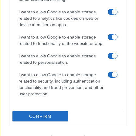
5 scrub corpo fai da te per
I want to allow Google to enable storage
una pelle liscia e levigata a
prova di Estate
related to analytics like cookies on web or
device identifiers in apps.
Casa
I want to allow Google to enable storage
related to functionality of the website or app.
Come organizzare il frigorifero in
estate: 5 consigli per conservare
meglio gli alimenti ed evitare
I want to allow Google to enable storage
sprechi
related to personalization.
I want to allow Google to enable storage
related to security, including authentication
functionality and fraud prevention, and other
user protection.
© – Stylosophy – Anicaflash S.r.l. – P.Iva 01816001000 – Testata
Giornalistica registrata presso il Tribunale ordinario di Roma, n° 111/2022
del 21/07/2022
CONFIRM
Contatti