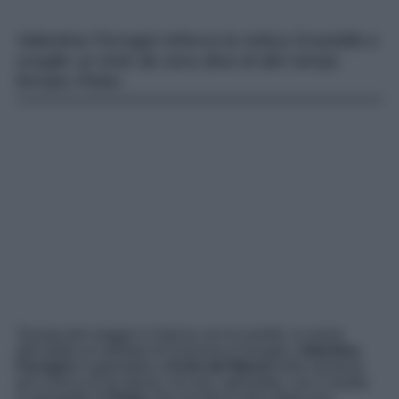
Valentina Ferragni inforca la mitica Graziella e
sceglie un look da vera diva di altri tempi,
firmato Pinko.
Tornata dal viaggio in Grecia con le sorelle, in onore
dell’addio al nubilato di Francesca Ferragni,
Valentina
Ferragni
è approdata a
Forte dei Marmi
nella versione
più iconica di sé stessa. Eccola, splendida, con il vestito
in georgette di
Pinko
che ricorda le dive degli anni