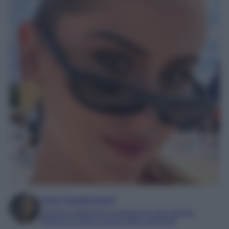
Irene Sangermano
Laureta in letteratura e traduzione interculturale
Esperta in moda e mondo dello spettacolo