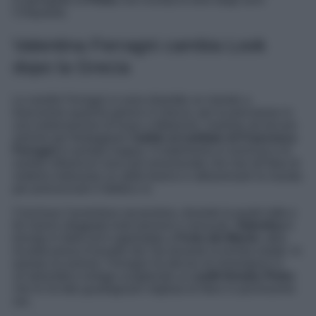
Cinquanta.
Valentina Ferragni cambia Look
dopo la Grecia
Le sorelle Ferragni si sono divertite un mondo a
trascorrere qualche giorno in Grecia, per la precisione in
una sistemazione di lusso a Mykonos, insieme ad alcune
amiche per festeggiare
l’addio al nubilato di Francesca
Ferragni
in pompa magna. Il matrimonio si avvicina e le
sorelle influencer sono più emozionate che mai all’idea di
vederla indossare un abito bianco e attraversare la navata
per pronunciare il fatidico sì.
Conclusa l’avventura vacanziera, durante la quale tutte e
tre hanno sfoggiato look preziosi e sensuali,
Valentina
è
tornata in Italia ed è approdata a
Forte dei Marmi
, altra
località presa d’assalto dai Vip durante la torrida estate. In
questa occasione, Ferragni ha deciso di immergersi in
un’atmosfera vintage scegliendo un
outfit firmato Pinko
che le ha fato guadagnare migliaia di likes in pochissime
ore.