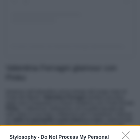
Un post condiviso da Valentina Ferragni (@valentinaferragni)
Valentina Ferragni glamour con
Pinko
Immersa nell’atmosfera senza tempo del lungo mare di
Forte dei Marmi,
Valentina Ferragni
sembra una diva
degli anni Cinquanta in chiave moderna con il look firmato
Pinko
. L’influencer, bellissima con la pelle baciata dal
sole dopo la sua fuga a Mykonos per il weekend, indossa
un
abito in georgette a pois bianco e nero
, impreziosito
da una lunga fila di rouches ton sur ton con uno scollo
incrociato, dal valore di 395 euro.
Stylosophy -
Do Not Process My Personal