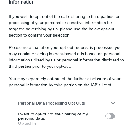
LEGGI ANCHE >>
>
NATALIA PARAGONI,
Information
GRAVIDANZA ALLA MODA: ECCO GLI SCATTI
GLAMOUR (FOTO)
If you wish to opt-out of the sale, sharing to third parties, or
Il look elegante e senza tempo è impreziosito dalla
processing of your personal or sensitive information for
borsetta Brioche in pelle nera
(335 euro) e da un paio di
targeted advertising by us, please use the below opt-out
sandali bianco ottico senza cinturino, con punta. Valentina
section to confirm your selection.
non rinuncia agli accessori della sua linea di gioielli
Valentina Ferragni Studio che incorniciano perfettamente
Please note that after your opt-out request is processed you
il suo volto, reso prezioso dal fiammante rossetto rosso
may continue seeing interest-based ads based on personal
fuoco. Un
look
che è piaciuto moltissimo al popolo di
Instagram, che ha apprezzato la scelta dell’influencer
information utilized by us or personal information disclosed to
dopo tanti outfit decisamente sopra le righe.
third parties prior to your opt-out.
You may separately opt-out of the further disclosure of your
personal information by third parties on the IAB’s list of
downstream participants.
Personal Data Processing Opt Outs
This information may also be disclosed by us to third parties
on the IAB’s List of Downstream Participants that may further
I want to opt-out of the Sharing of my
disclose it to other third parties.
personal data.
Opted In
Please note that this website/app uses one or more Google
services and may gather and store information including but