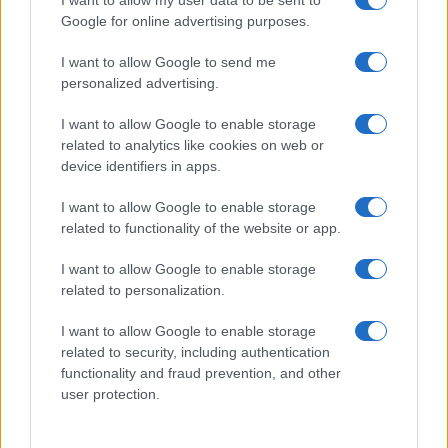
I want to allow my user data to be sent to
questi 3 errori
Google for online advertising purposes.
I want to allow Google to send me
Moda
personalized advertising.
Emma segue il trend di
stagione: bikini con stampa
I want to allow Google to enable storage
animalier ma con un tocco più
related to analytics like cookies on web or
glamour!
device identifiers in apps.
I want to allow Google to enable storage
Viaggi
related to functionality of the website or app.
Montagna ad agosto: 4
località da non perdere per
I want to allow Google to enable storage
una vacanza al fresco
related to personalization.
I want to allow Google to enable storage
related to security, including authentication
functionality and fraud prevention, and other
user protection.
© – Stylosophy – Anicaflash S.r.l. – P.Iva 01816001000 – Testata
Giornalistica registrata presso il Tribunale ordinario di Roma, n° 111/2022