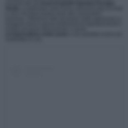
creazioni del suo
brand di gioielli Valentina Ferragni
Studio
, in particolare nella nuova collezione tutta lucchetti
e cuori che piace proprio tanto alle consumatrici.
Insomma, l’influencer oltre ad essere molto apprezzata su
Instagram dove è spesso testimonial di importanti brand e
invitata ad eventi internazionali, è anche
un’imprenditrice molto amat
a e non potrebbe essere più
soddisfatta di così.