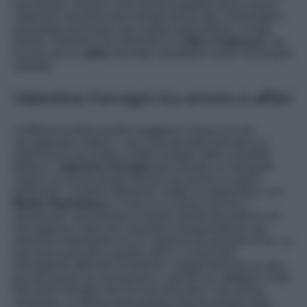
successivo, mentre il suo brand di gioielli sforna nuove
collezioni che piacciono sempre di più alle consumatrici,
portandola ad essere una valida imprenditrice. In tutto
questo, Valentina non dimentica lo
stile e il glamour
, ed
eccola con un
abito
che tutte vorrebbero avere nel proprio
armadio.
Valentina Ferragni tra amore e affari
A differenza della sorella maggiore Chiara che sta
raccogliendo a fatica i cocci lasciati dalla fine del suo
matrimonio con Fedez e dallo scoppio dello scandalo
Balocco,
Valentina Ferragni
sta vivendo un momento
magico sul piano professionale ma anche su quello
personale. La bella influencer, infatti, fa coppia fissa con
Matteo Napolitano
e il loro è un amore sincero e
passionale, nonostante le iniziali critiche da parte di chi
non digeriva l’idea che Valentina intraprendesse una
relazione importante con un ragazzo più giovane di lei. La
love story procede a gonfie vele e ci sono tutti i
presupposti affinché si trasformi, magari facendo un altro
piccolo passo tra convivenza o, perché no,
nozze
in vista.
Del resto Ferragni non ha mai nascosto il suo animo
romantico, la stessa vena poetica che ha messo nelle