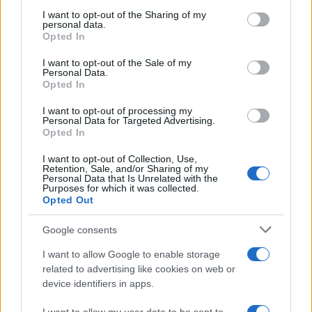
on the IAB’s List of Downstream Participants that may further
I want to opt-out of the Sharing of my
disclose it to other third parties.
personal data.
Opted In
Please note that this website/app uses one or more Google
services and may gather and store information including but
I want to opt-out of the Sale of my
Personal Data.
not limited to your visit or usage behaviour. You may click to
Opted In
grant or deny consent to Google and its third-party tags to
use your data for below specified purposes in below Google
I want to opt-out of processing my
consent section.
Personal Data for Targeted Advertising.
Leggi anche
Opted In
I want to opt-out of Collection, Use,
Retention, Sale, and/or Sharing of my
Personal Data that Is Unrelated with the
Bellezza
Purposes for which it was collected.
Opted Out
I profumi marini più
gettonati dell’Estate 2026,
freschi e leggeri
Google consents
I want to allow Google to enable storage
related to advertising like cookies on web or
Casa
device identifiers in apps.
Lavanda in vaso sana e
rigogliosa: non commettere