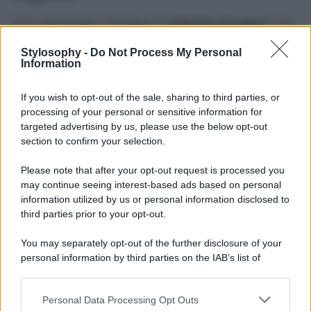
Se la vita privata e lavorativa di
Valentina Ferragni
è una
parabola ascendente, va sottolineato anche il grande
cambiamento della bella influencer in fatto di moda. Da
Stylosophy -
Do Not Process My Personal
qualche tempo, infatti, Valentina sembra essere molto più
Information
attenta alla sua immagine, pur senza stravolgerla con
pesanti mascheroni o trucchi artificiosi che non le
If you wish to opt-out of the sale, sharing to third parties, or
appartengono, dando un’idea di sé di vera femme fatale
mondana e modaiola. Un esempio? Il bellissimo
abito
processing of your personal or sensitive information for
con ampio cut-out sotto al décolleté c
he tutte
targeted advertising by us, please use the below opt-out
vorrebbero avere nel proprio armadio. Si tratta del
Manara
section to confirm your selection.
dress color cioccolato di Bayse Brand
, un modello che
avvolge alla perfezione il corpo mettendo in mostra i punti
Please note that after your opt-out request is processed you
forti di chi lo indossa, catalizzando l’attenzione sulla
may continue seeing interest-based ads based on personal
porzione di pelle nuda che Ferragni ha messo ancora più
in evidenza con una lunga collana dell’ultima collezione
information utilized by us or personal information disclosed to
del suo brand di gioielli.
third parties prior to your opt-out.
You may separately opt-out of the further disclosure of your
personal information by third parties on the IAB’s list of
downstream participants.
Personal Data Processing Opt Outs
This information may also be disclosed by us to third parties