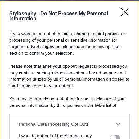
ufficio
Stylosophy -
Do Not Process My Personal
Information
Essere sofisticati e alla moda anche per andare in ufficio
senza indossare per forza qualcosa di formale è
If you wish to opt-out of the sale, sharing to third parties, or
possibile?
Valentina Ferragni
ci dimostra di sì. La sorella
minore di Chiara, infatti, ha scelto un
look total white
per
processing of your personal or sensitive information for
una giornata impegnativa di lavoro a ridosso del lancio
targeted advertising by us, please use the below opt-out
della sua nuova linea di gioielli. Pantalone super slim
section to confirm your selection.
bianco con apertura frontale sulla caviglia,
maglione
maxi bianco
di lana con collo alto e lavorazione a treccia,
Please note that after your opt-out request is processed you
cappotto stile Teddy color avorio, poi stivaletti con lacci
may continue seeing interest-based ads based on personal
ton sur ton e una splendida borsa a mano Miu Miu color
cioccolato. A noi questo
look
convince e si sposa bene
information utilized by us or personal information disclosed to
con i colori di Valentina, voi cosa ne pensate?
third parties prior to your opt-out.
You may separately opt-out of the further disclosure of your
personal information by third parties on the IAB’s list of
downstream participants.
Personal Data Processing Opt Outs
This information may also be disclosed by us to third parties
on the IAB’s List of Downstream Participants that may further
I want to opt-out of the Sharing of my
disclose it to other third parties.