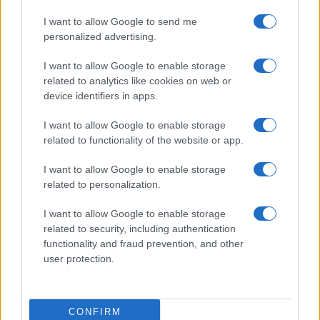
I want to allow Google to send me
Moda
personalized advertising.
Anne Hathaway incanta tutti alla
première del film The End of Oak
I want to allow Google to enable storage
Street con il pancino in bella vista
related to analytics like cookies on web or
VIDEO
device identifiers in apps.
Bellezza
I want to allow Google to enable storage
related to functionality of the website or app.
Niacinamide, il segreto beauty
non solo della pelle ma anche dei
Capelli: proprietà e prodotti da
I want to allow Google to enable storage
provare
related to personalization.
I want to allow Google to enable storage
related to security, including authentication
functionality and fraud prevention, and other
user protection.
© – Stylosophy – Anicaflash S.r.l. – P.Iva 01816001000 – Testata
Giornalistica registrata presso il Tribunale ordinario di Roma, n° 111/2022
del 21/07/2022
CONFIRM