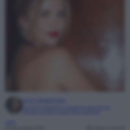
Irene Sangermano
Laureta in letteratura e traduzione interculturale
Esperta in moda e mondo dello spettacolo
Varie
24 Novembre 2024
Lettura: 2 minuti