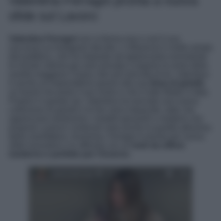
Valentina Ferragni pronta a nuova
sfide sul Lavoro
Valentina Ferragni
non si ferma mai e così il suo
successo su Instagram decolla. L’influencer è molto amata
dal pubblico, che ha imparato ad apprezzarla nonostante
le iniziali critiche per aver provato a seguire le orme della
sorella maggiore Chiara, ben più lanciata di lei. Valentina
è anche un’imprenditrice grazie alla sua
linea di gioielli
,
un brand che porta il suo nome e che è tutto Made in Italy.
Proprio in queste ore, Valentina ha lanciato una nuova
collezione di gioielli e le fan sono impazzite, dato che
apprezzano tantissimo i modelli giovanili e moderni che
propone a prezzi contenuti vista anche la qualità altissima
della manifattura. Insomma, Ferragni è pronta per nuova
sfide lavorative e le affronta con un
look da ufficio
moderno e perfetto per l’inverno
.