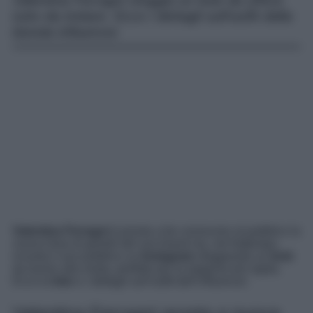
Valentina Ferragni sfoggia un look da ufficio
tutto da imitare. Ecco i dettagli sull’outfit della
bionda influencer.
Valentina Ferragni
è pronta a far conoscere al pubblico la
nuova linea di gioielli del suo brand ma, nel frattempo,
incanta il suo pubblico su
Instagram
sfoggiando un
look
da lavoro alla moda, perfetto per la stagione più rigida.
Ecco la
foto
e i dettagli sull’outfit dell’influencer.