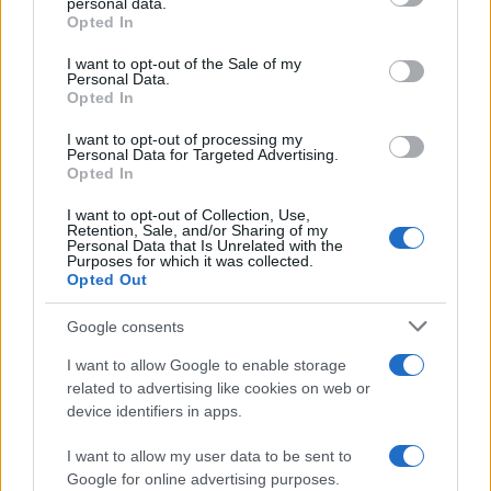
personal data.
Opted In
Please note that this website/app uses one or more Google
services and may gather and store information including but
I want to opt-out of the Sale of my
Personal Data.
not limited to your visit or usage behaviour. You may click to
Opted In
grant or deny consent to Google and its third-party tags to
use your data for below specified purposes in below Google
I want to opt-out of processing my
consent section.
Personal Data for Targeted Advertising.
Leggi anche
Opted In
I want to opt-out of Collection, Use,
Retention, Sale, and/or Sharing of my
Personal Data that Is Unrelated with the
Casa
Purposes for which it was collected.
Opted Out
Il pezzo low cost IKEA che ti
aiuterà a creare un perfetto
angolo stireria a casa tua
Google consents
I want to allow Google to enable storage
related to advertising like cookies on web or
Casa
device identifiers in apps.
Il vecchio mobile della nonna
può diventare il pezzo più bello
I want to allow my user data to be sent to
della tua casa moderna
Google for online advertising purposes.