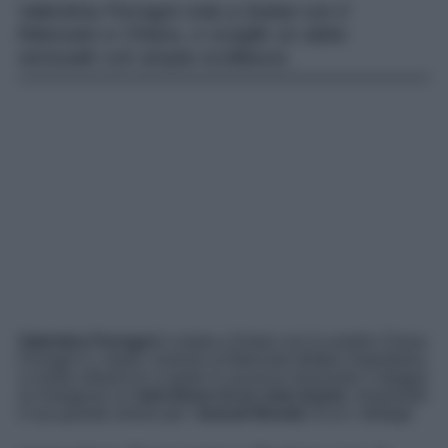
Valentina Ferragni vola a Dubai con il
fidanzato e Chiara, e sceglie un abito
sensuale con ampia scollatura.
Valentina Ferragni
è volata a Dubai con la sorella Chiara
Ferragni e i nipoti, insieme al fidanzato Matteo Napolitano.
La bella influencer si gode la vacanza rilassante e sfoggia
su Instagram un
mini-dress di un noto brand
, mostrando
il suo grande amore per i
tessuti floreali.
Ecco i dettagli.