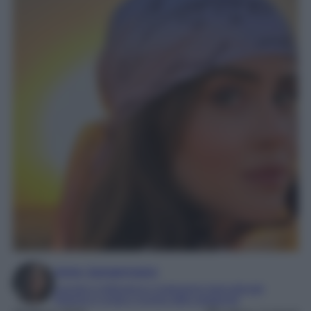
Irene Sangermano
Laureta in letteratura e traduzione interculturale
Esperta in moda e mondo dello spettacolo