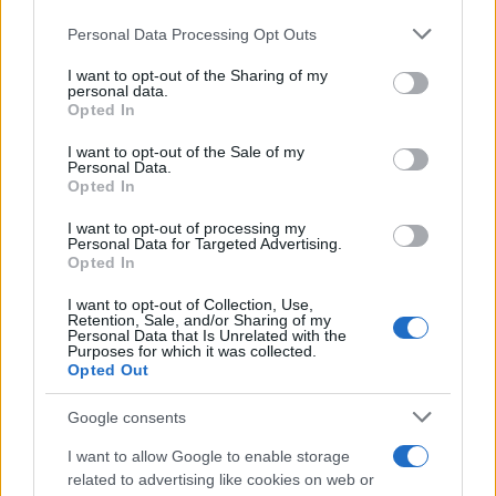
Personal Data Processing Opt Outs
This information may also be disclosed by us to third parties
on the IAB’s List of Downstream Participants that may further
I want to opt-out of the Sharing of my
disclose it to other third parties.
personal data.
Opted In
Please note that this website/app uses one or more Google
services and may gather and store information including but
I want to opt-out of the Sale of my
Personal Data.
not limited to your visit or usage behaviour. You may click to
Opted In
grant or deny consent to Google and its third-party tags to
use your data for below specified purposes in below Google
I want to opt-out of processing my
consent section.
Personal Data for Targeted Advertising.
Leggi anche
Opted In
I want to opt-out of Collection, Use,
Retention, Sale, and/or Sharing of my
Viaggi
Personal Data that Is Unrelated with the
Purposes for which it was collected.
Il borgo più spettacolare della
Opted Out
Costa dei Trabocchi conquista
tutti: tra vicoli, panorami e spiagge
Google consents
da sogno
I want to allow Google to enable storage
related to advertising like cookies on web or
Moda