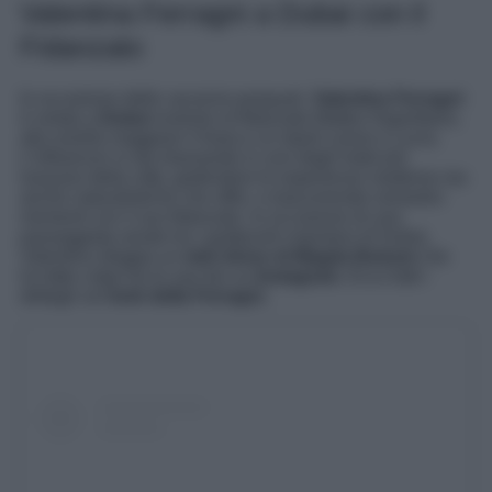
Valentina Ferragni a Dubai con il
Fidanzato
In occasione delle vacanze pasquali,
Valentina Ferragni
è volata a
Dubai
insieme al fidanzato Matteo Napolitano,
alla sorella maggiore Chiara e ai nipoti Leone e Lucia.
L’influencer si sta rilassando in uno degli hotel più
lussuosi della città, godendosi le esperienze moderne ma
anche naturalistiche che offre, e trascorrendo romantici
momenti con il suo fidanzato. In occasione di una
passeggiata serale tra i grattacieli maestosi di Dubai,
Valentina sfoggia un
mini dress di Magda Butrym
che
ha fatto colpo tra le sue fan su
Instagram
. Ecco tutti i
dettagli sul
look della Ferragni.