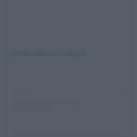
Visualizza questo post su Instagram
Un post condiviso da Valentina Ferragni (@valentinaferragni)