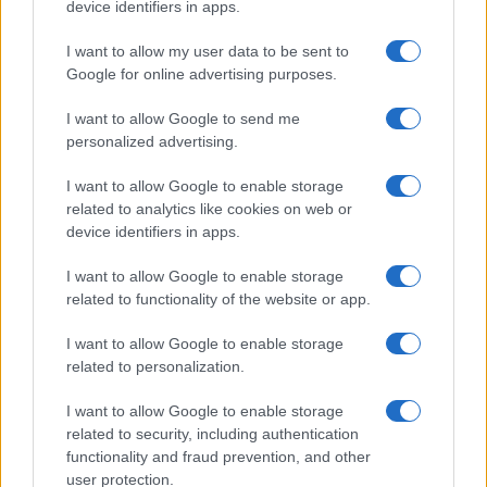
device identifiers in apps.
Samira Lui sfoggia il beach
look perfetto per l’estate:
I want to allow my user data to be sent to
scoprilo qui!
Google for online advertising purposes.
I want to allow Google to send me
Bellezza
personalized advertising.
I profumi marini più
I want to allow Google to enable storage
gettonati dell’Estate 2026,
freschi e leggeri
related to analytics like cookies on web or
device identifiers in apps.
I want to allow Google to enable storage
Casa
related to functionality of the website or app.
Lavanda in vaso sana e
rigogliosa: non commettere
I want to allow Google to enable storage
questi 3 errori
related to personalization.
I want to allow Google to enable storage
related to security, including authentication
functionality and fraud prevention, and other
user protection.