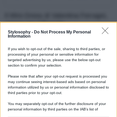
Il Mini-Dress di Valentina Ferragni,
amore per il floreale
Stylosophy -
Do Not Process My Personal
Mentre l’ex cognato Fedez rimane a Milano per il trasloco
Information
nella nuova casa,
Valentina Ferrigni
ha deciso di
accompagnare sua sorella Chiara e i nipoti a
Dubai
, per
If you wish to opt-out of the sale, sharing to third parties, or
trascorrere con le vacanze di Pasqua anche con il
fidanzato Matteo Napolinato. La storia d’amore tra i due
processing of your personal or sensitive information for
procede a gonfie vele, nonostante la distanza geografica
targeted advertising by us, please use the below opt-out
che li divide, e ogni occasione è quella perfetta per poter
section to confirm your selection.
collezionare momenti insieme. Nella città super
tecnologica, Valentina ha sfoggiato un
abito cortissimo
Please note that after your opt-out request is processed you
con stampa floreale
, gonna asimmetrica, ampia
may continue seeing interest-based ads based on personal
scollatura sul décolleté e un fiocco al collo con un fiore
applicato sul tessuto. Un mini-dress fresco, che sa di
information utilized by us or personal information disclosed to
primavera, che le dona particolarmente.
third parties prior to your opt-out.
You may separately opt-out of the further disclosure of your
personal information by third parties on the IAB’s list of
downstream participants.