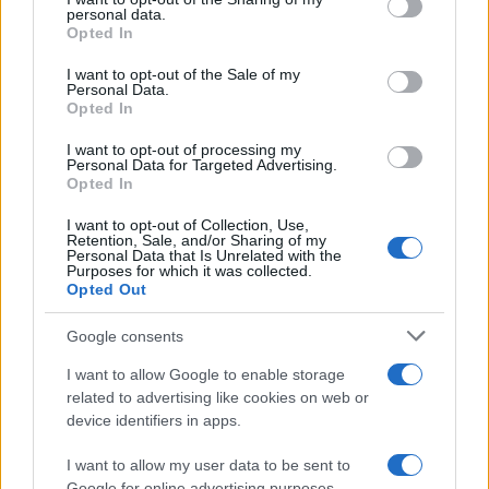
disclose it to other third parties.
personal data.
Opted In
Please note that this website/app uses one or more Google
services and may gather and store information including but
I want to opt-out of the Sale of my
Personal Data.
not limited to your visit or usage behaviour. You may click to
Opted In
grant or deny consent to Google and its third-party tags to
use your data for below specified purposes in below Google
I want to opt-out of processing my
consent section.
Personal Data for Targeted Advertising.
Leggi anche
Opted In
I want to opt-out of Collection, Use,
Retention, Sale, and/or Sharing of my
Personal Data that Is Unrelated with the
Casa
Purposes for which it was collected.
Opted Out
Lavanda in vaso sana e
rigogliosa: non commettere
questi 3 errori
Google consents
I want to allow Google to enable storage
related to advertising like cookies on web or
Moda
device identifiers in apps.
Emma segue il trend di
stagione: bikini con stampa
I want to allow my user data to be sent to
animalier ma con un tocco più
glamour!
Google for online advertising purposes.