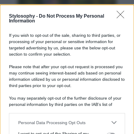
Stylosophy -
Do Not Process My Personal
Per chi cerca una destinazione meno affollata rispetto alle
Information
località più celebri del Sud Italia,
Maratea
rappresenta
una scelta eccellente. Conosciuta come la
Perla del
If you wish to opt-out of the sale, sharing to third parties, or
Tirreno
, offre oltre trenta chilometri di costa caratterizzati
da calette, grotte marine e spiagge raggiungibili sia via
processing of your personal or sensitive information for
terra sia in barca. Il centro storico conserva vicoli,
targeted advertising by us, please use the below opt-out
piazzette e numerose chiese, mentre sulla cima del Monte
section to confirm your selection.
San Biagio domina la famosa statua del Cristo Redentore,
da cui si gode uno dei panorami più belli della costa
Please note that after your opt-out request is processed you
lucana. Luglio è il periodo ideale per alternare giornate al
may continue seeing interest-based ads based on personal
mare, escursioni lungo i sentieri costieri e serate nei locali
del borgo, approfittando di un’atmosfera ancora più
information utilized by us or personal information disclosed to
tranquilla rispetto al mese di agosto.
third parties prior to your opt-out.
You may separately opt-out of the further disclosure of your
personal information by third parties on the IAB’s list of
downstream participants.
Personal Data Processing Opt Outs
This information may also be disclosed by us to third parties
on the IAB’s List of Downstream Participants that may further
I want to opt-out of the Sharing of my