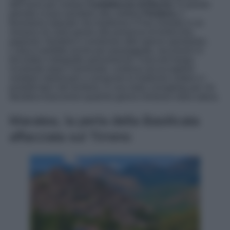
dell’anno per visitare
Castelluccio di Norcia
. In questo
periodo si può assistere alla celebre
Fioritura
, il
fenomeno naturale che trasforma il Pian Grande in un
mosaico di colori grazie alla presenza di lenticchie,
papaveri, fiordalisi e numerose altre specie spontanee.
L’area è perfetta anche per passeggiate, escursioni in
bicicletta e fotografie panoramiche. Il piccolo borgo,
ricostruito dopo il terremoto, continua ad accogliere
visitatori interessati a conoscere le tradizioni umbre e i
prodotti tipici del territorio. È una meta consigliata per chi
desidera trascorrere qualche giorno immerso nella natura.
Maratea, la perla della Basilicata
affacciata sul Tirreno