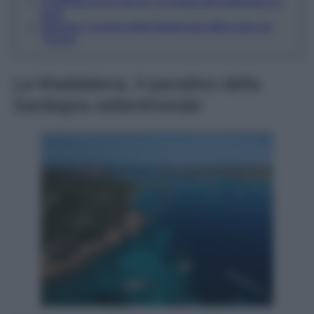
Castelluccio di Norcia, la magia dell’altopiano in
fiore
Maratea, la perla della Basilicata affacciata sul
Tirreno
La Maddalena, il paradiso della
Sardegna settentrionale