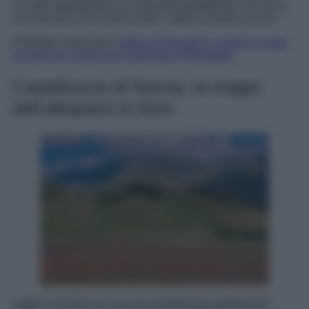
La città rappresenta una soluzione perfetta per chi cerca
una vacanza che unisca mare, cultura e buona cucina.
Potrebbe interessarti
Golfo di Policastro: i borghi di mare
più belli da visitare tra Campania e Basilicata
Castelluccio di Norcia, la magia
dell’altopiano in fiore
Luglio coincide con uno dei momenti più spettacolari