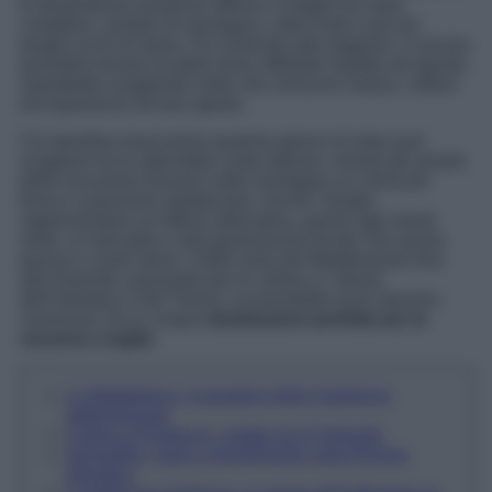
le destinazioni turistiche offrono il meglio tra mare
cristallino, sentieri di montagna, città d’arte e piccoli
borghi ricchi di storia. Pur essendo alta stagione, è ancora
possibile trovare località meno affollate rispetto ad agosto,
soprattutto scegliendo mete che uniscono natura, cultura
ed esperienze all’aria aperta.
Chi desidera trascorrere qualche giorno di relax può
scegliere tra le splendide coste italiane, mentre gli amanti
delle escursioni trovano nelle montagne un clima più
fresco e panorami spettacolari. Anche i borghi
rappresentano un’ottima alternativa, grazie agli eventi
estivi, ai mercatini e alla gastronomia locale che anima
piazze e centri storici. Dalle isole del Mediterraneo fino
alle Dolomiti, passando per le colline e i litorali
dell’Adriatico e del Tirreno, le possibilità sono davvero
numerose. Ecco cinque
destinazioni perfette per le
vacanze a luglio
.
La Maddalena, il paradiso della Sardegna
settentrionale
Cortina d’Ampezzo, estate tra le Dolomiti
Senigallia, mare e divertimento sulla Riviera
Adriatica