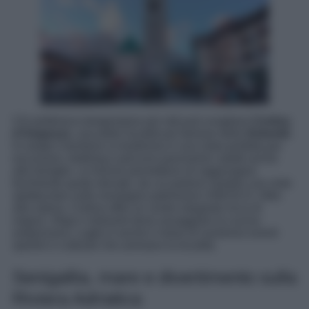
Chi preferisce temperature più miti può scegliere
Cortina
d’Ampezzo
, una delle località più famose delle
Dolomiti
.
In estate il territorio si trasforma in una meta perfetta per
escursioni, trekking e percorsi panoramici adatti anche
alle famiglie. Le funivie permettono di raggiungere
facilmente quote elevate, da cui partono sentieri con viste
spettacolari sulle montagne patrimonio UNESCO. Oltre
alla natura, Cortina offre un centro elegante ricco di
negozi, rifugi e ristoranti dove assaggiare la cucina
ampezzana. Luglio è anche il mese di numerosi eventi
sportivi e culturali che animano la località.
Senigallia, mare e divertimento sulla
Riviera Adriatica