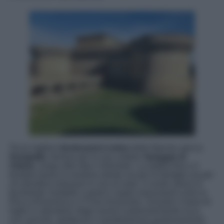
Tra le migliori
destinazioni estive
delle Marche spicca
Senigallia
, famosa per la sua celebre
Spiaggia di
Velluto
, lunga oltre dieci chilometri. La sabbia fine e il
fondale basso la rendono ideale sia per le famiglie sia per
chi desidera rilassarsi in riva al mare. Il centro storico è
facilmente visitabile a piedi e ospita monumenti come la
Rocca Roveresca e il Foro Annonario. Durante il mese di
luglio il calendario degli eventi è particolarmente ricco,
con concerti, spettacoli e manifestazioni gastronomiche.