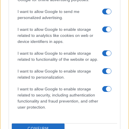
I want to allow Google to send me
Viaggi
personalized advertising.
Montagna ad agosto: 4
I want to allow Google to enable storage
località da non perdere per
una vacanza al fresco
related to analytics like cookies on web or
device identifiers in apps.
I want to allow Google to enable storage
Viaggi
related to functionality of the website or app.
Isola di Vulcano, cosa vedere
e fare: spiagge, trekking e
I want to allow Google to enable storage
luoghi da non perdere
related to personalization.
I want to allow Google to enable storage
related to security, including authentication
functionality and fraud prevention, and other
user protection.
© – Stylosophy – Anicaflash S.r.l. – P.Iva 01816001000 – Testata
Giornalistica registrata presso il Tribunale ordinario di Roma, n° 111/2022
del 21/07/2022
CONFIRM