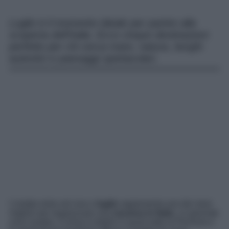
Luglio è il momento ideale per partire alla
scoperta dell’Italia. Ecco cinque destinazioni
perfette per chi cerca mare, natura, borghi
autentici e paesaggi spettacolari.
L’estate entra nel vivo e
luglio
rappresenta uno dei mesi
migliori per organizzare una
vacanza in Italia
. Le giornate
sono lunghe, il clima è stabile in quasi tutta la Penisola e