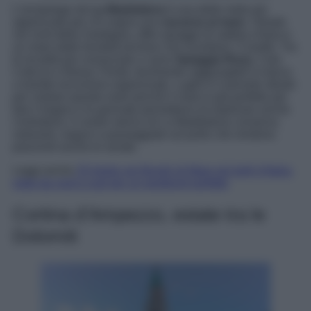
L’arcipelago de
La Maddalena
è una delle mete più
apprezzate per chi sogna una
vacanza al mare
. Situato
nel nord della Sardegna, offre spiagge di sabbia chiara e
un mare dalle tonalità turchesi che ricordano i Caraibi. Tra
le località più conosciute ci sono
Spiaggia Rosa
, Cala
Coticcio e Bassa Trinità, facilmente raggiungibili in barca
o tramite escursioni organizzate. Luglio è il periodo ideale
per visitare queste isole perché il mare è già perfetto per
fare il bagno e le giornate permettono di esplorare anche
l’entroterra. Il centro storico di La Maddalena conserva
ristoranti, negozi e passeggiate sul porto che rendono
piacevoli anche le serate.
Leggi anche
25 Aprile nei Borghi di Mare più belli d’Italia:
mete da nord a sud per un weekend perfetto
Cortina d’Ampezzo, estate tra le
Dolomiti